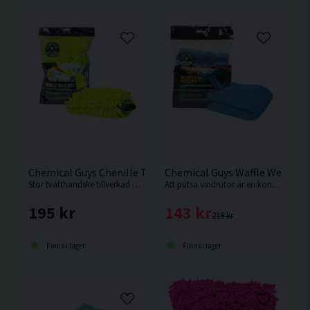
Chemical Guys Chenille Tvätthandske
Chemical Guys Waffle Weave G
Stor tvätthandske tillverkad av mikrofiber från Amerikanska Chemical Guys
Att putsa vindrutor är en konst. Denna kvalitetsduk har egenskaper som hjälper dig att lyckas.
195 kr
143 kr
219 kr
Finns i lager
Finns i lager