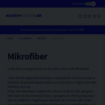
Inkl.moms
Du har väl inte missat vår Q3-kampanj - KLICKA HÄR!
Hem
Produkter
Bilvård
Mikrofiber
Mikrofiber
Under denna kategori finner du alla olika sorters mikrofiberdukar.
Vi har allt ifrån gigantiska torkdukar anpassade för att kunna torka av
hela bilar till speciella glasputsdukar som inte lämnar några rester eller
ludd kvar efter sig.
Vi har mikrofiberdukar avsedda för vattenlös tvätt för dem gångerna
bilen hann bli lite smutsig på väg in i garaget och allrengöringsdukar
som är perfekta för rengöring av allmänna ytor hemma eller i bilen.
Vi har även rengöringsmedel speciellt designat för mikrofiberdukar, så