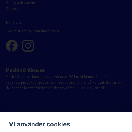
Policy och cookies
Om oss
Kontakt
E-post:
support@maskinonline.se
MaskinOnline.se
MaskinOnline.se lanserades sommaren 2021 med fokus på att hjälpa till att
välja rätt produkt till jobbet som ska utföras. Vi har på kort tid blivit en av
de ledande leverantörerna på elverktyg från HiKOKI Powertools.
Vi använder cookies