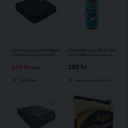
Chemical Guys Workhorse Svart 3-pack Mikrofiberduk
Chemical Guys Microfiber Was
Chemical Guys Black Workhorse är det perfekta verktyget vid rengöring och skydd av alla fordons yttre delar.
Enda medlet att använda när du ska tvätta dina mikrofiberdukar för att behålla dem mjuka och få dem så rena som möjligt.
139 kr
195 kr
185 kr
Tillfälligt slut
Skickas normalt inom 1-3 dagar