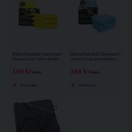
Mikrofiberduk Chemical Guys Workhorse Gul 3-pack
Mikrofiberduk Chemical Guys 
Chemical Guys Yellow Workhorse är det perfekta verktyget vid rengöring och skydd av alla fordons yttre och inre delar.
Chemical Guys Blue Workhorse är det perfekta verktyget vid rengöring och skydd av alla fordons yttre och inre delar.
169 kr
169 kr
200 kr
200 kr
Slut på lager
Tillfälligt slut