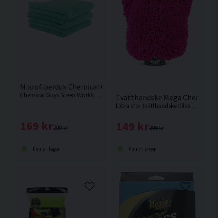
Mikrofiberduk Chemical Guys Workhorse Grön 3-pack
Chemical Guys Green Workhorse är det perfekta verktyget vid rengöring och skydd av alla fordons yttre och inre delar.
Tvätthandske Mega Chemical G
Extra stor tvätthandske tillverkad av mikrofiber från Amerikanska Chemical Guys.
169 kr
149 kr
200 kr
399 kr
Finns i lager
Finns i lager