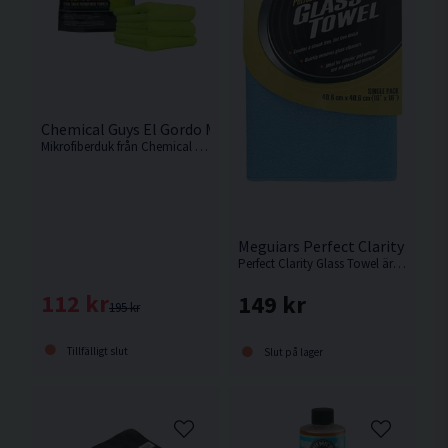
Chemical Guys El Gordo Mikrofiberduk 3-pack
Mikrofiberduk från Chemical Guys som levereras i 3-pack. Superfina mjuka mikrofiberdukar. Vi rekommenderar starkt!
Meguiars Perfect Clarity Glas
Perfect Clarity Glass Towel är en lyxig mikrofiberduk med en unik fiberstruktur vilket möjliggör enkel användning och ett perfekt resultat, helt utan
112 kr
149 kr
195 kr
Tillfälligt slut
Slut på lager