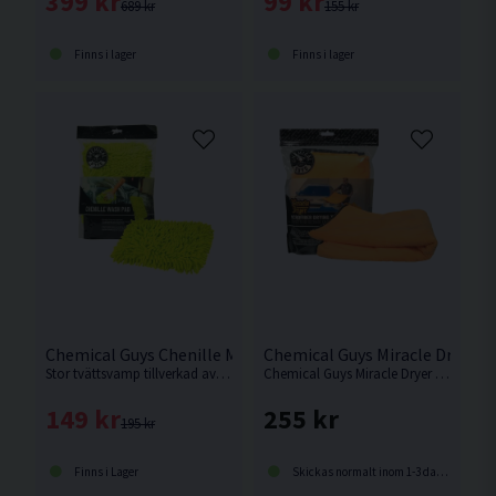
399 kr
99 kr
689 kr
155 kr
Finns i lager
Finns i lager
Chemical Guys Chenille Mikrofiber Tvättsvamp
Chemical Guys Miracle Dryer T
Stor tvättsvamp tillverkad av mikrofiber från Amerikanska Chemical Guys
Chemical Guys Miracle Dryer är en otroligt mångsidig, effektiv och högabsorberande torkduk tillverkad av premium 70/30 mikrofiber.
149 kr
255 kr
195 kr
Finns i Lager
Skickas normalt inom 1-3 dagar