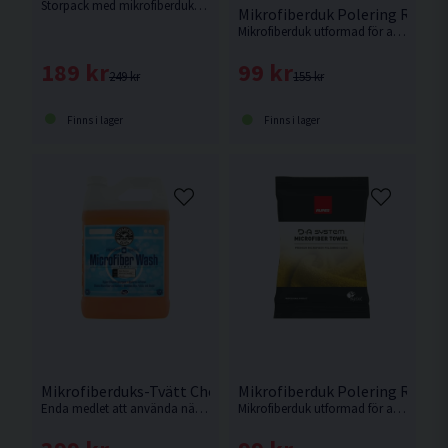
Storpack med mikrofiberdukar från Turtle Wax.
Mikrofiberduk Polering Rupes 
Mikrofiberduk utformad för att torka bort polerrester.
189 kr
99 kr
249 kr
155 kr
Finns i lager
Finns i lager
Mikrofiberduks-Tvätt Chemical Guys Microfiber Wash 3,7L
Mikrofiberduk Polering Rupes 
Enda medlet att använda när du ska tvätta dina mikrofiberdukar för att behålla dem mjuka och få dem så rena som möjligt.
Mikrofiberduk utformad för att torka bort polerrester.