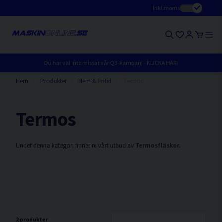
Inkl.moms
Du har väl inte missat vår Q3-kampanj - KLICKA HÄR!
Hem
Produkter
Hem & Fritid
Termos
Termos
Under denna kategori finner ni vårt utbud av
Termosflaskor.
2 produkter