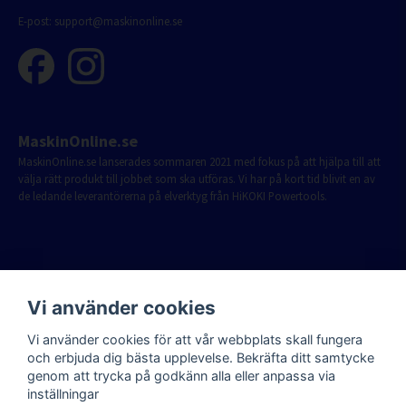
E-post:
support@maskinonline.se
MaskinOnline.se
MaskinOnline.se lanserades sommaren 2021 med fokus på att hjälpa till att
välja rätt produkt till jobbet som ska utföras. Vi har på kort tid blivit en av
de ledande leverantörerna på elverktyg från HiKOKI Powertools.
Vi använder cookies
Vi använder cookies för att vår webbplats skall fungera
och erbjuda dig bästa upplevelse. Bekräfta ditt samtycke
genom att trycka på godkänn alla eller anpassa via
inställningar