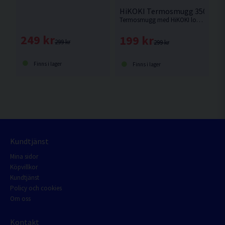
HiKOKI Termosmugg 350ml
Termosmugg med HiKOKI logga.
249 kr
199 kr
299 kr
299 kr
Finns i lager
Finns i lager
Kundtjänst
Mina sidor
Köpvillkor
Kundtjänst
Policy och cookies
Om oss
Kontakt