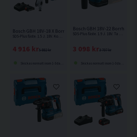
Bosch GBH 18V-22 Borrhamma
Bosch GBH 18V-18 X Borrhammare 18V m. Dammutsug (2x2
SDS-Plus fäste. 1.9 J. 18V. Ta nästa steg med den mest kompakta och ergonomiska borrhammare från Bosch. Levereras utan batteri och laddare i kartong.
SDS-Plus fäste. 1.5 J. 18V. Kompakt 18V ONECHUCK borrhammare från Bosch med KickBack Control för säker användning.
3 098 kr
4 916 kr
3 707 kr
5 882 kr
Skickas normalt inom 1-3 dagar
Skickas normalt inom 1-3 dagar