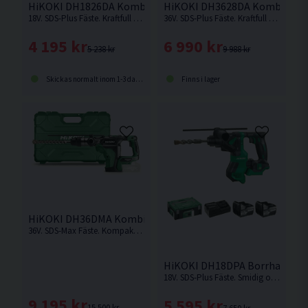
HiKOKI DH1826DA Kombihammare 18V
HiKOKI DH3628DA Kombihamma
18V. SDS-Plus Fäste. Kraftfull & kolborstfri kombihammare med hög effekt och borr-/mejslingshastighet. Levereras utan batteri och laddare.
36V. SDS-Plus Fäste. Kraftfull med hög effekt och borr-/mejslingshastighet.
4 195 kr
6 990 kr
5 238 kr
9 988 kr
Skickas normalt inom 1-3 dagar
Finns i lager
HiKOKI DH36DMA Kombihammare 36V (2x2,5Ah)
36V. SDS-Max Fäste. Kompakt och kraftfull kombihammare från Hikoki.
HiKOKI DH18DPA Borrhammare
18V. SDS-Plus Fäste. Smidig och kompakt borrhammare för borrning med eller utan slag från Hikoki.
9 195 kr
5 595 kr
15 500 kr