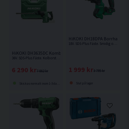
HiKOKI DH18DPA Borrhammar
18V. SDS-Plus Fäste. Smidig och kompakt borrhammare för borrning med eller utan slag från HiKOKI. Levereras utan batteri, laddare och förvaringsväska. Demoexemplar, Märken på maskinen. Skick: 3/5.
HiKOKI DH3635DC Kombihammare 36V
36V. SDS-Plus Fäste. Kolborstfri batteridriven SDS-Plus-kombihammare för kraftfull slagborrning i betong upp till Ø 35 mm. Levereras utan batteri och laddare.
1 999 kr
6 290 kr
3 795 kr
7 862 kr
Slut på lager
Skickas normalt inom 1-3 dagar