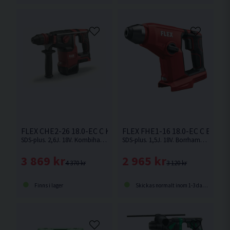
FLEX CHE2-26 18.0-EC C Kombihammare 18V
FLEX FHE1-16 18.0-EC C Borr
SDS-plus. 2,6J. 18V. Kombihammare från FLEX med utbytbar chuck till 13mm snabbchuck. Perfekt för daglig användning till borrning och bilning. Levereras utan batteri och laddare i kartong.
SDS-plus. 1,5J. 18V. Borrhammare från FLEX med kompakt storlek och borstlös motor. Levereras utan batteri och laddare i kartong.
3 869 kr
2 965 kr
4 370 kr
3 120 kr
Finns i lager
Skickas normalt inom 1-3 dagar