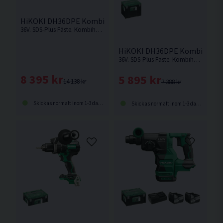
HiKOKI DH36DPE Kombihammare Med Dammkassett 36V (2
36V. SDS-Plus Fäste. Kombihammare med hög borr- och mejslingshastighet.
HiKOKI DH36DPE Kombihamm
36V. SDS-Plus Fäste. Kombihammare med hög borr- och mejslingshastighet. Levereras utan batteri och laddare.
8 395 kr
5 895 kr
14 138 kr
7 388 kr
Skickas normalt inom 1-3 dagar
Skickas normalt inom 1-3 dagar