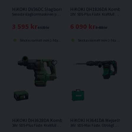
HiKOKI DV36DC Slagborrmaskin 36V
HiKOKI DH1826DA Kombihamma
Senaste slagborrmaskinen på 36V från HiKOKI, Ersättaren till DV36DA. Otroligt vridstark maskin på hela 155Nm! Levereras utan batteri och laddare.
18V. SDS-Plus Fäste. Kraftfull & kolborstfri kombihammare med hög effekt och borr-/mejslingshastighet.
3 595 kr
6 090 kr
4 638 kr
8 488 kr
Skickas normalt inom 1-3 dagar
Skickas normalt inom 1-3 dagar
HiKOKI DH3628DA Kombihammare 36V
HiKOKI H3641DA Mejselhamma
36V. SDS-Plus Fäste. Kraftfull med hög effekt och borr-/mejslingshastighet. Levereras utan batteri och laddare.
36V. SDS-Max Fäste. Otroligt stark batteridriven mejselhammare från HiKOKI som kan jämnföras med en nätdriven. Levererar hela 10,0 Joule. Levereras utan batteri & laddare.