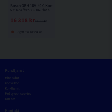
Bosch GBH 18V-40 C Kombihammare 18V (2x8,0Ah)
SDS-MAX fäste. 9 J. 18V. Sladdlös frihet med kabeldriven effekt – SDS max allrounder för bilning i betong och borrning upp till 40 mm
16 318 kr
19 519 kr
Utgått från Tillverkare
Kundtjänst
Mina sidor
Köpvillkor
Kundtjänst
Policy och cookies
Om oss
Kontakt