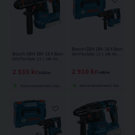
Bosch GBH 18V-18 X Borrhamm
Bosch GBH 18V-18 X Borrhammare 18V
SDS-Plus fäste. 1.5 J. 18V. Kompakt 18V ONECHUCK borrhammare från Bosch med KickBack Control för säker användning. Levereras utan batteri och laddare.
SDS-Plus fäste. 1.5 J. 18V. Kompakt 18V ONECHUCK borrhammare från Bosch med KickBack Control för säker användning. Levereras utan batteri och laddare i kartong.
2 910 kr
2 535 kr
3 482 kr
3 032 kr
Skickas normalt inom 1-3 dagar
Skickas normalt inom 1-3 dagar