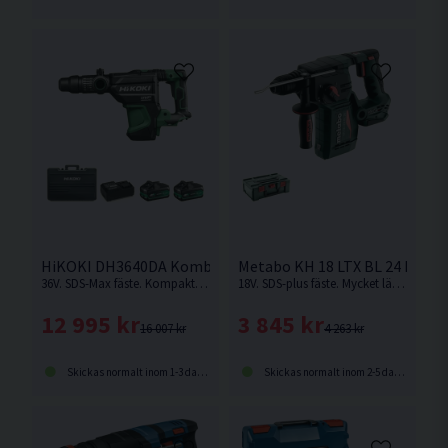
HiKOKI DH3640DA Kombihammare 36V (2x4,0Ah)
Metabo KH 18 LTX BL 24 Kom
36V. SDS-Max fäste. Kompakt och kraftfull med hög avverkning och snabb borrsjunkhastighet.
18V. SDS-plus fäste. Mycket lätt och kompakt batteridriven hammare med kolborstfri motor för bekvämt arbete i alla arbetsställningar. Levereras utan batteri och laddare.
12 995 kr
3 845 kr
16 007 kr
4 263 kr
Skickas normalt inom 1-3 dagar
Skickas normalt inom 2-5 dagar