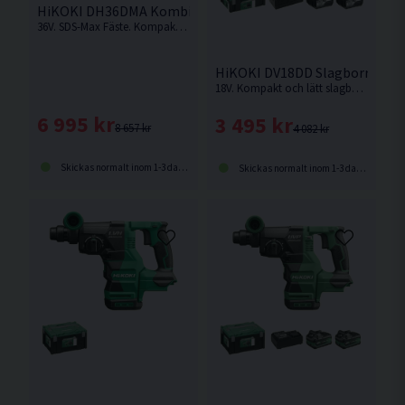
HiKOKI DH36DMA Kombihammare 36V
36V. SDS-Max Fäste. Kompakt och kraftfull kombihammare från HiKOKI. Levereras utan batteri och laddare
HiKOKI DV18DD Slagborrmaskin
18V. Kompakt och lätt slagborrmaskin från Hikoki.
6 995 kr
3 495 kr
8 657 kr
4 082 kr
Skickas normalt inom 1-3 dagar
Skickas normalt inom 1-3 dagar