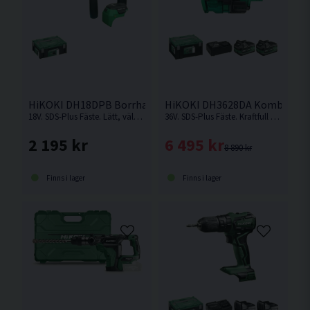
HiKOKI DH18DPB Borrhammare 18V
HiKOKI DH3628DA Kombihamma
18V. SDS-Plus Fäste. Lätt, välbalanserad och kompakt kolborstfri borrhammare för borrning med eller utan slag från HiKOKI. Levereras utan batteri & laddare.
36V. SDS-Plus Fäste. Kraftfull med hög effekt och borr-/mejslingshastighet. Kampanjpris på begränsat antal. Kampanjpris på begränsat antal.
2 195 kr
6 495 kr
8 890 kr
Finns i lager
Finns i lager