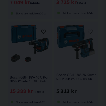
3 725 kr
7 049 kr
4 457 kr
8 432 kr
Skickas normalt inom 1-3 dagar
Skickas normalt inom 1-3 dagar
Bosch GBH 18V-26 Kombihamm
Bosch GBH 18V-40 C Kombihammare 18V (2x5,5Ah)
SDS-Plus fäste. 2.6 J. 18V. Universell Kombihammare från Bosch med SDS-Plus fäste. Levereras utan batteri och laddare.
SDS-MAX fäste. 9 J. 18V. Sladdlös frihet med kabeldriven effekt – SDS max allrounder för bilning i betong och borrning upp till 40 mm
5 313 kr
15 388 kr
18 407 kr
Skickas normalt inom 2-5 dagar
Skickas normalt inom 8-12 dagar