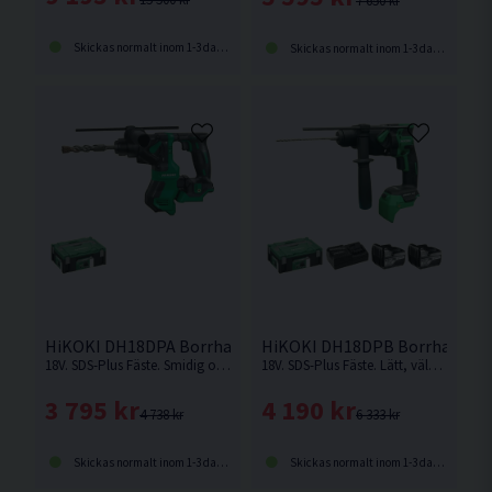
7 650 kr
Skickas normalt inom 1-3 dagar
Skickas normalt inom 1-3 dagar
HiKOKI DH18DPA Borrhammare 18V
HiKOKI DH18DPB Borrhammare
18V. SDS-Plus Fäste. Smidig och kompakt borrhammare för borrning med eller utan slag från HiKOKI. Levereras utan batteri och laddare.
18V. SDS-Plus Fäste. Lätt, välbalanserad och kompakt kolborstfri borrhammare för borrning med eller utan slag från HiKOKI.
3 795 kr
4 190 kr
4 738 kr
6 333 kr
Skickas normalt inom 1-3 dagar
Skickas normalt inom 1-3 dagar