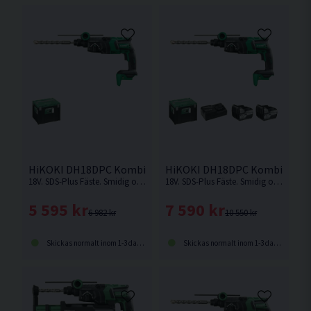
HiKOKI DH18DPC Kombihammare 18V
HiKOKI DH18DPC Kombihammar
18V. SDS-Plus Fäste. Smidig och kompakt kombihammare som är enkel att hantera med pistolgrepp. Levereras utan batteri och laddare
18V. SDS-Plus Fäste. Smidig och kompakt kombihammare som är enkel att hantera med pistolgrepp.
5 595 kr
7 590 kr
6 982 kr
10 550 kr
Skickas normalt inom 1-3 dagar
Skickas normalt inom 1-3 dagar