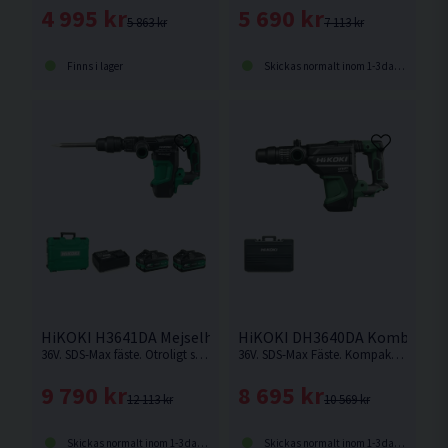
4 995 kr
5 690 kr
5 863 kr
7 113 kr
Finns i lager
Skickas normalt inom 1-3 dagar
HiKOKI H3641DA Mejselhammare 36V (2x4,0Ah)
HiKOKI DH3640DA Kombiham
36V. SDS-Max fäste. Otroligt stark batteridriven mejselhammare från HiKOKI som kan jämnföras med en nätdriven. Levererar hela 10,0 Joule.
36V. SDS-Max Fäste. Kompakt och kraftfull med hög avverkning och snabb borrsjunkhastighet. Levereras utan batteri och laddare.
9 790 kr
8 695 kr
12 113 kr
10 569 kr
Skickas normalt inom 1-3 dagar
Skickas normalt inom 1-3 dagar