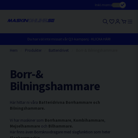
Inkl.moms
Du har väl inte missat vår Q3-kampanj - KLICKA HÄR!
Hem
Produkter
Batteridrivet
Borr-& Bilningshammare
Borr-&
Bilningshammare
Här hittar ni våra
Batteridrivna
Borrhammare och
Bilningshammare.
Vi har maskiner som
Borrhammare
,
Kombihammare
,
Mejselhammare
och
Bilhammare.
Här finns även Borrskruvdragare med slagfunktion som heter
Slagborrmaskin.