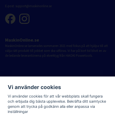
E-post:
support@maskinonline.se
MaskinOnline.se
MaskinOnline.se lanserades sommaren 2021 med fokus på att hjälpa till att
välja rätt produkt till jobbet som ska utföras. Vi har på kort tid blivit en av
de ledande leverantörerna på elverktyg från HiKOKI Powertools.
Vi använder cookies
Vi använder cookies för att vår webbplats skall fungera
och erbjuda dig bästa upplevelse. Bekräfta ditt samtycke
genom att trycka på godkänn alla eller anpassa via
inställningar