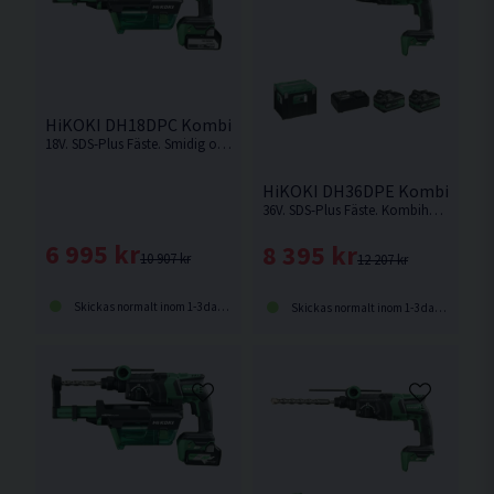
HiKOKI DH18DPC Kombihammare 18V Med Dammkassett (2
18V. SDS-Plus Fäste. Smidig och kompakt kombihammare som är enkel att hantera med pistolgrepp.
HiKOKI DH36DPE Kombihammar
36V. SDS-Plus Fäste. Kombihammare med hög borr- och mejslingshastighet.
6 995 kr
8 395 kr
10 907 kr
12 207 kr
Skickas normalt inom 1-3 dagar
Skickas normalt inom 1-3 dagar