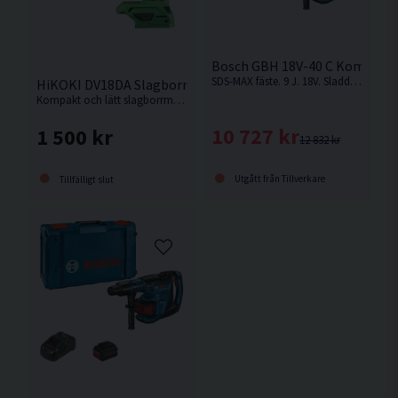
Bosch GBH 18V-40 C Kombiha
SDS-MAX fäste. 9 J. 18V. Sladdlös frihet med kabeldriven effekt – SDS max allrounder för bilning i betong och borrning upp till 40 mm. Levereras utan batteri och laddare.
HiKOKI DV18DA Slagborrmaskin 18V
Kompakt och lätt slagborrmaskin som lämpar sig bäst som borrskruvdragare eller för borrning i tegel tack vare slagfunktionen. Levereras utan batteri, laddare och kartong men med manual.
10 727 kr
1 500 kr
12 832 kr
Utgått från Tillverkare
Tillfälligt slut