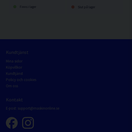
Finns i lager
Slut på lager
Kundtjänst
Mina sidor
Köpvillkor
Kundtjänst
Policy och cookies
Om oss
Kontakt
E-post:
support@maskinonline.se