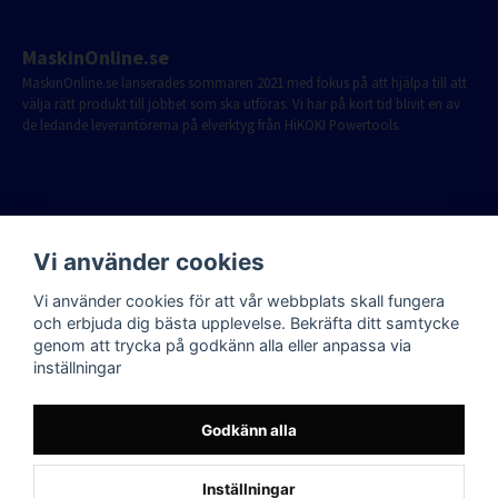
MaskinOnline.se
MaskinOnline.se lanserades sommaren 2021 med fokus på att hjälpa till att
välja rätt produkt till jobbet som ska utföras. Vi har på kort tid blivit en av
de ledande leverantörerna på elverktyg från HiKOKI Powertools.
Vi använder cookies
Vi använder cookies för att vår webbplats skall fungera
och erbjuda dig bästa upplevelse. Bekräfta ditt samtycke
genom att trycka på godkänn alla eller anpassa via
inställningar
Godkänn alla
Inställningar