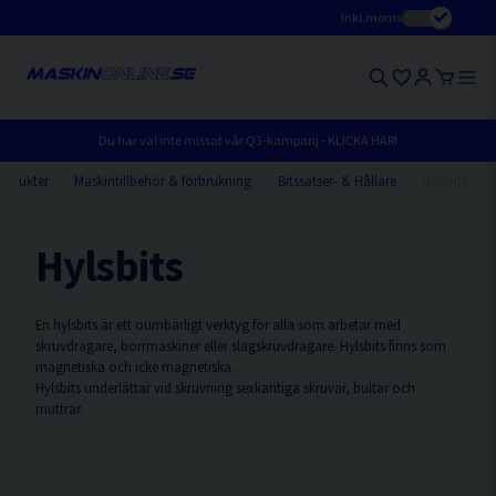
Inkl.moms
Du har väl inte missat vår Q3-kampanj - KLICKA HÄR!
rodukter
Maskintillbehör & förbrukning
Bitssatser- & Hållare
Hylsbits
Hylsbits
En hylsbits är ett oumbärligt verktyg för alla som arbetar med
skruvdragare, borrmaskiner eller slagskruvdragare. Hylsbits finns som
magnetiska och icke magnetiska.
Hylsbits underlättar vid skruvning sexkantiga skruvar, bultar och
muttrar.