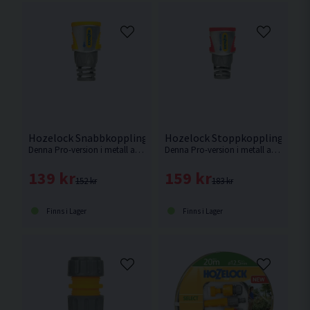
Hozelock Snabbkoppling Pro 12,5mm
Hozelock Stoppkoppling Pro
Denna Pro-version i metall av Hozelock:s snabbkoppling har extra stöd vid anslutningen mot vattenslangen.
Denna Pro-version i metall av Hozelock:s stoppkoppling har extra stöd vid anslutningen mot vattenslangen.
139 kr
159 kr
152 kr
183 kr
Finns i Lager
Finns i Lager