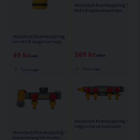
Hozelock Krankoppling Utomh
Med tvåvägskrankopplingen kan du koppla två bevattningsenheter eller slangar direkt till en utomhuskran.
Hozelock Skarvkoppling 2-vägs
Gör att två slangar kan kopplas ihop med hjälp av två slangkopplingar.
269 kr
49 kr
349 kr
54 kr
Finns i Lager
Finns i Lager
Hozelock Krankoppling Utomh
Väggmonterad krankoppling från Hozelock med möjlighet att ansluta upp till fyra vattenslangar.
Hozelock Krankoppling Utomhus 3-vägs Flowmax
Krananslutning från Hozelock med möjlighet att ansluta två vattenslangar. Samt möjlighet för påfyllning av vattenkanna eller hink.