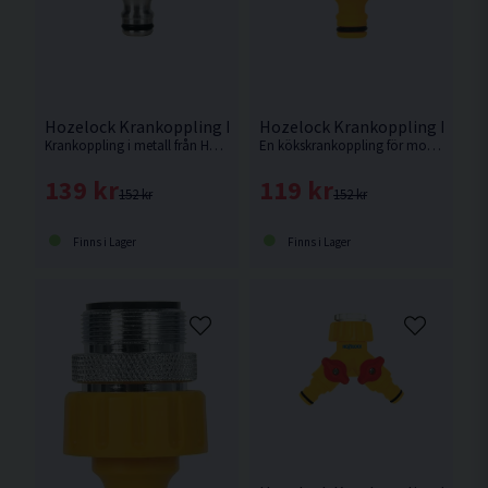
Hozelock Krankoppling Pro Utomhus 1/2" & 3/4" Metall
Hozelock Krankoppling Inomhu
Krankoppling i metall från Hozelock med adapter för att passa till både 21 mm och 26,5mm (1/2″ BSP och 3/4″ BSP) för gängade utomhuskranar.
En kökskrankoppling för moderna kranar, med inbyggd luftare och ett 22 mm honmunstycke för krananslutning.
139 kr
119 kr
152 kr
152 kr
Finns i Lager
Finns i Lager