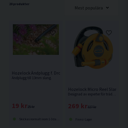
20 produkter
Mest populära
Hozelock Ändplugg f. Droppslang 13mm 1-pack
Ändplugg till 13mm slang.
Hozelock Micro Reel Slangvin
Designad av experter för trädgårdsmästare med uteplatser, balkonger och mindre trädgårdsutrymmen.
19 kr
269 kr
25 kr
327 kr
Skickas normalt inom 1-3 dagar
Finns i Lager