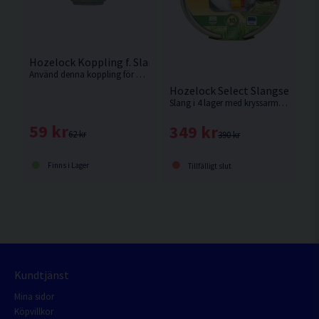
Hozelock Koppling f. Slangreparation
Använd denna koppling för att reparera skadad slang genom att koppla samman två slangdelar.
Hozelock Select Slangset 12
Slang i 4 lager med kryssarmerad förstärkning. 10 års garanti.
59 kr
349 kr
62 kr
390 kr
Finns i Lager
Tillfälligt slut
Kundtjänst
Mina sidor
Köpvillkor