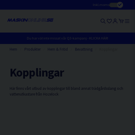
Inkl.moms
Du har väl inte missat vår Q3-kampanj - KLICKA HÄR!
Hem
Produkter
Hem & Fritid
Bevattning
Kopplingar
Kopplingar
Här finns vårt utbud av kopplingar till bland annat trädgårdsslang och
vattenutkastare från Hozelock