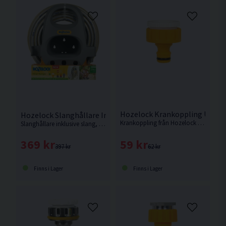
Hozelock Krankoppling Utomhu
Hozelock Slanghållare Inkl 20m Slang & Kopplingar
Krankoppling från Hozelock med adapter för att passa till både 21 mm och 26,5mm (1/2″ BSP och 3/4″ BSP) för gängade utomhuskranar.
Slanghållare inklusive slang, kopplingar och munstycke.
59 kr
369 kr
62 kr
397 kr
Finns i Lager
Finns i Lager