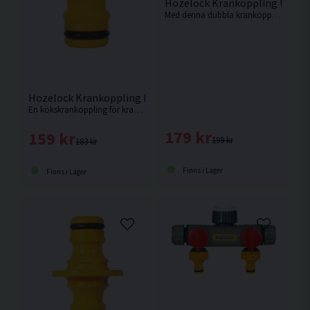
Hozelock Krankoppling Utomh
Med denna dubbla krankoppling från Hozelock kan två slangar kopplas till en enda kran. Kan även användas som Y-koppling.
Hozelock Krankoppling Inomhus f. 24mm inv. gänga
En kökskrankoppling för kranar med en invändig gänga på 24mm med inbyggd luftare.
179 kr
159 kr
199 kr
183 kr
Finns i Lager
Finns i Lager