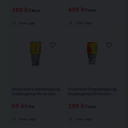
499 kr
389 kr
709 kr
491 kr
Finns i Lager
Finns i lager
Hozelock Snabbkoppling Plus 12,5mm
Hozelock Stoppkoppling Plus
Snabbkoppling från Hozelock med extra stöd vid anslutningen mot vattenslangen.
Stoppkoppling från Hozelock med extra stöd vid anslutningen mot vattenslangen.
69 kr
109 kr
75 kr
124 kr
Finns i Lager
Finns i Lager