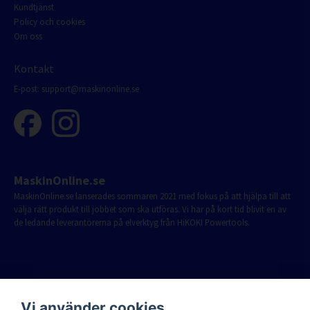
Kundtjänst
Policy och cookies
Om oss
Kontakt
E-post:
support@maskinonline.se
MaskinOnline.se
MaskinOnline.se lanserades sommaren 2021 med fokus på att hjälpa till att
välja rätt produkt till jobbet som ska utföras. Vi har på kort tid blivit en av
de ledande leverantörerna på elverktyg från HiKOKI Powertools.
Vi använder cookies