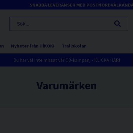
SNABBA LEVERANSER MED POSTNORD
VÄLKÄND
en
Nyheter från HiKOKI
Trallskolan
Du har väl inte missat vår Q3-kampanj - KLICKA HÄR!
Varumärken