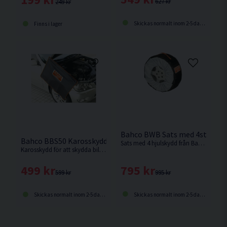
627 kr
249 kr
Skickas normalt inom 2-5 dagar
Finns i lager
Bahco BWB Sats med 4st Hjuls
Bahco BBS50 Karosskydd
Sats med 4 hjulskydd från Bahco.
Karosskydd för att skydda bilens paneler.
795 kr
499 kr
995 kr
599 kr
Skickas normalt inom 2-5 dagar
Skickas normalt inom 2-5 dagar