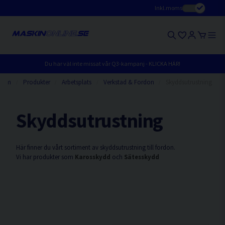
Inkl.moms
Du har väl inte missat vår Q3-kampanj - KLICKA HÄR!
Hem
Produkter
Arbetsplats
Verkstad & Fordon
Skyddsutrustning
Skyddsutrustning
Här finner du vårt sortiment av skyddsutrustning till fordon.
Vi har produkter som
Karosskydd
och
Sätesskydd