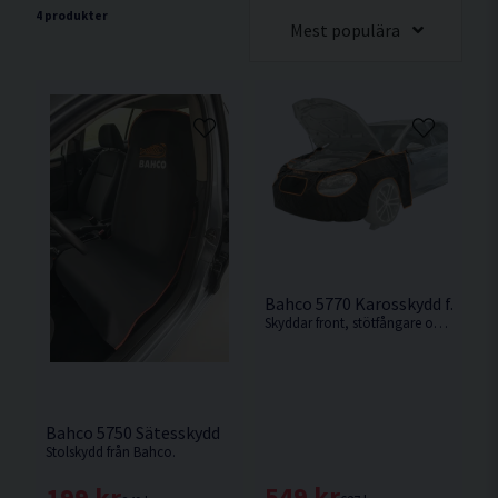
4 produkter
Mest populära
Bahco 5770 Karosskydd f. Fron
Skyddar front, stötfångare och skärmar och minskar risken för skador på fordonskarossen.
Bahco 5750 Sätesskydd
Stolskydd från Bahco.
549 kr
199 kr