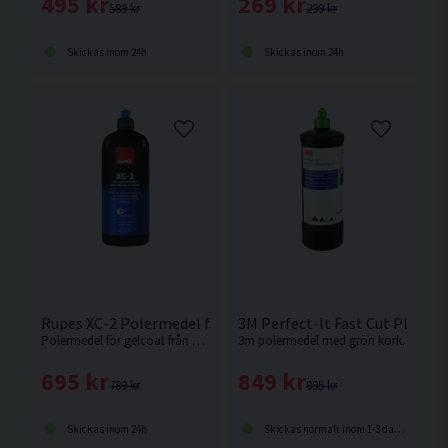
495 kr
269 kr
589 kr
299 kr
Skickas inom 24h
Skickas inom 24h
Rupes XC-2 Polermedel f. Gelcoat 1KG
3M Perfect-It Fast Cut Plus E
Polermedel för gelcoat från Rupes. Efterträdaren till XC-1
3m polermedel med grön kork.
695 kr
849 kr
789 kr
895 kr
Skickas inom 24h
Skickas normalt inom 1-3 dagar