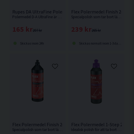
Rupes DA UltraFine Polermedel 250ml
Flex Polermedel Finish 2-Step
Polermedel D-A UltraFine är ett ultrafint polermedel utvecklat för oscillerande polermaskiner.
Specialpolish som tar bort lätta repor och hologram samt återställer glans och färg. Passar alla lacktyper och ger högblank finish. Fri från silikon, vax och lösningsmedel.
165 kr
239 kr
207 kr
265 kr
Skickas inom 24h
Skickas normalt inom 1-3 dagar
Flex Polermedel Finish 2-Step 1L
Flex Polermedel 1-Step 250ml
Specialpolish som tar bort lätta repor och hologram samt återställer glans och färg. Passar alla lacktyper och ger högblank finish. Fri från silikon, vax och lösningsmedel.
Idealisk polish för att ta bort medelstora repor och användningsspår samt återställa glans och skydda lacken i ett steg. Ger hologramfri finish och långvarigt skydd med carnaubavax för hög glans och fin pärleffekt.