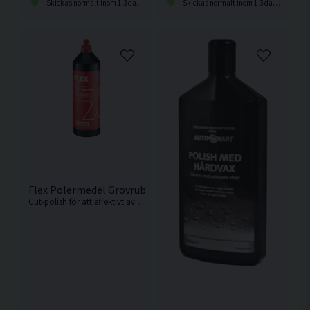
Skickas normalt inom 1-3 dagar
Skickas normalt inom 1-3 dagar
Flex Polermedel Grovrubbing Cut 2-Step 1L
Cut-polish för att effektivt avlägsna djupa repor, kraftiga användningsspår och renovera sliten lack. Passar alla lacktyper och ger bästa resultat med roterande polering. Fri från silikon, vax och lösningsmedel.