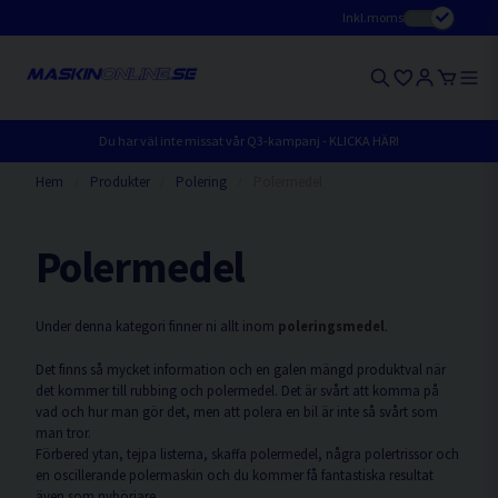
Inkl.moms
Du har väl inte missat vår Q3-kampanj - KLICKA HÄR!
Hem
Produkter
Polering
Polermedel
Polermedel
Under denna kategori finner ni allt inom
poleringsmedel
.
Det finns så mycket information och en galen mängd produktval när
det kommer till rubbing och polermedel. Det är svårt att komma på
vad och hur man gör det, men att polera en bil är inte så svårt som
man tror.
Förbered ytan, tejpa listerna, skaffa polermedel, några polertrissor och
en oscillerande polermaskin och du kommer få fantastiska resultat
även som nybörjare.