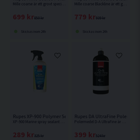
Mille coarse är ett grovt specialpolermedel för ljusa lacktyper, kolfiber, gelcoat samt andra kompositmaterial.
Mille coarse Blackline är ett grovt specialpolermedel för mörka lacker, gelcoat, kolfiber samt andra kompositmaterial.
699 kr
779 kr
850 kr
939 kr
Skickas inom 24h
Skickas inom 24h
Rupes XP-900 Polymer Sealant Gelcoat Försegling 500ml
Rupes DA UltraFine Polermede
XP-900 Marine spray sealant är det snabbaste sättet att få skydd och glans för din båt. Produkten är mycket säker att använda utan risk för att skada.
Polermedel D-A UltraFine är ett ultrafint polermedel utvecklat för oscillerande polermaskiner.
289 kr
399 kr
325 kr
524 kr