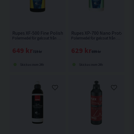
Rupes XF-500 Fine Polish Polermedel f. Gelcoat 1L
Rupes XP-700 Nano Protection 
Polermedel för gelcoat från Rupes. Fint polermedel för superglans på gelcoat och lack. Nyhet 2025.
Polermedel för gelcoat från Rupes. Skyddar och glänser i upp till 6 månader. Nyhet 2025.
649 kr
629 kr
719 kr
699 kr
Skickas inom 24h
Skickas inom 24h