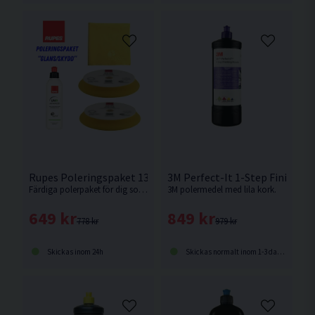
Rupes Poleringspaket 130mm
3M Perfect-It 1-Step Finishin
Färdiga polerpaket för dig som har en oscillerande polermaskin med 130mm stödrondell.
3M polermedel med lila kork.
649 kr
849 kr
778 kr
979 kr
Skickas inom 24h
Skickas normalt inom 1-3 dagar