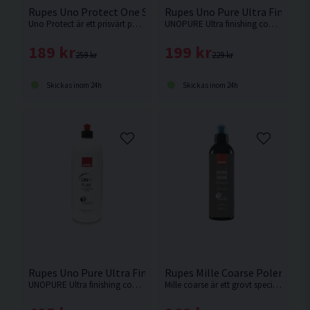
Rupes Uno Protect One Step Polermedel 250ml
Rupes Uno Pure Ultra Finishin
Uno Protect är ett prisvärt polermedel som både polerar och skyddar ditt fordon i ett steg.
UNOPURE Ultra finishing compound är en polish av senaste teknologi, utvecklat och producerat av rupes kemistteam i Italien.
189 kr
199 kr
259 kr
229 kr
Skickas inom 24h
Skickas inom 24h
Rupes Uno Pure Ultra Finishing 1L
Rupes Mille Coarse Polermede
UNOPURE Ultra finishing compound är en polish av senaste teknologi, utvecklat och producerat av rupes kemistteam i Italien.
Mille coarse är ett grovt specialpolermedel för ljusa lacktyper, kolfiber, gelcoat samt andra kompositmaterial.