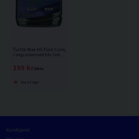
Turtle Wax HS Pure Compound Polermedel 500 ml
1-stegs polermedel från Turtle Wax som kan användas med maskin eller för hand.
195 kr
295 kr
Slut på lager
Kundtjänst