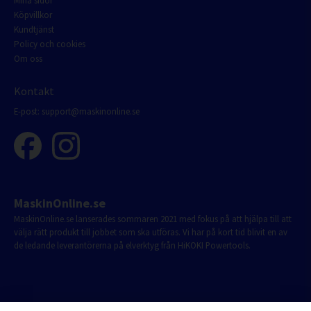
Mina sidor
Köpvillkor
Kundtjänst
Policy och cookies
Om oss
Kontakt
E-post:
support@maskinonline.se
MaskinOnline.se
MaskinOnline.se lanserades sommaren 2021 med fokus på att hjälpa till att
välja rätt produkt till jobbet som ska utföras. Vi har på kort tid blivit en av
de ledande leverantörerna på elverktyg från HiKOKI Powertools.