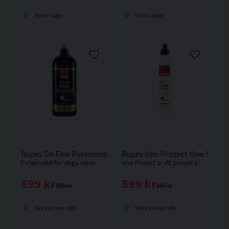
Finns i lager
Finns i lager
Rupes DA Fine Polermedel 1L
Rupes Uno Protect One Step P
Polermedel för ytliga repor.
Uno Protect är ett prisvärt polermedel som både polerar och skyddar ditt fordon i ett steg.
599 kr
599 kr
809 kr
689 kr
Skickas inom 24h
Skickas inom 24h