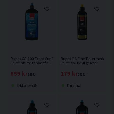
Rupes XC-100 Extra Cut Polermedel f. Gelcoat 1KG
Rupes DA Fine Polermedel 25
Polermedel för gelcoat från Rupes. Kraftfullt medel som tar bort defekter motsvarande P800 sliprepor. Nyhet 2025.
Polermedel för ytliga repor.
659 kr
179 kr
729 kr
263 kr
Skickas inom 24h
Finns i lager