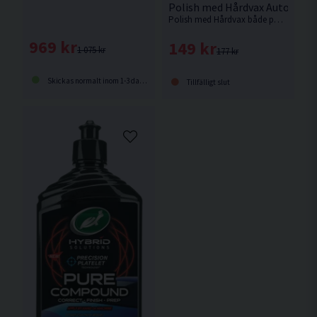
Polish med Hårdvax Autosmar
Polish med Hårdvax både polerar på djupet och ger en skyddande vaxyta i ett och samma arbetsmoment.
969 kr
149 kr
1 075 kr
177 kr
Skickas normalt inom 1-3 dagar
Tillfälligt slut