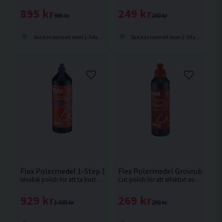
895 kr
249 kr
995 kr
280 kr
Skickas normalt inom 1-3 dagar
Skickas normalt inom 1-3 dagar
Flex Polermedel 1-Step 1L
Flex Polermedel Grovrubbing 
Idealisk polish för att ta bort medelstora repor och användningsspår samt återställa glans och skydda lacken i ett steg. Ger hologramfri finish och långvarigt skydd med carnaubavax för hög glans och fin pärleffekt.
Cut-polish för att effektivt avlägsna djupa repor, kraftiga användningsspår och renovera sliten lack. Passar alla lacktyper och ger bästa resultat med roterande polering. Fri från silikon, vax och lösningsmedel.
929 kr
269 kr
1 035 kr
299 kr