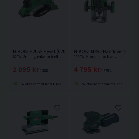
HiKOKI P20SF Hyvel (620W)
HiKOKI M8V2 Handöverfräs (1
620W. Smidig, enkel och effektiv hyvel med gummibelagt grepp.
1150W. Kompakt och användarvänlig handöverfräs med hög arbetseffekt.
2 095 kr
4 795 kr
2 588 kr
5 875 kr
Skickas normalt inom 1-3 dagar
Skickas normalt inom 1-3 dagar