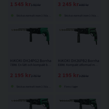
3 245 kr
1 545 kr
4 007 kr
1 913 kr
Skickas normalt inom 1-3 dagar
Skickas normalt inom 1-3 dagar
HiKOKI DH24PG2 Borrhammare (730W)
HiKOKI DH26PB2 Borrhammar
730W. En lätt och kompakt borrhammare från Hikoki. Väger endast 2,8 kg.
830W. Kompakt utformad med låg vikt, utmärkt för arbete i horisontalt och lodrätt läge. Borrhammare från Hikoki.
2 195 kr
2 195 kr
2 757 kr
3 250 kr
Skickas normalt inom 1-3 dagar
Finns i lager