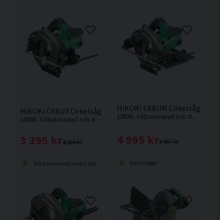
HiKOKI C6BUM Cirkelsåg 165
HiKOKI C6BU3 Cirkelsåg 165mm (1300W) HSC
1300W. Välbalanserad och stark cirkelsåg som är anpassad för styrskena.
1300W. Välbalanserad och stark cirkelsåg med hög kapacitet för krävande jobb
4 995 kr
3 395 kr
5 907 kr
4 269 kr
Finns i lager
Skickas normalt inom 1-3 dagar