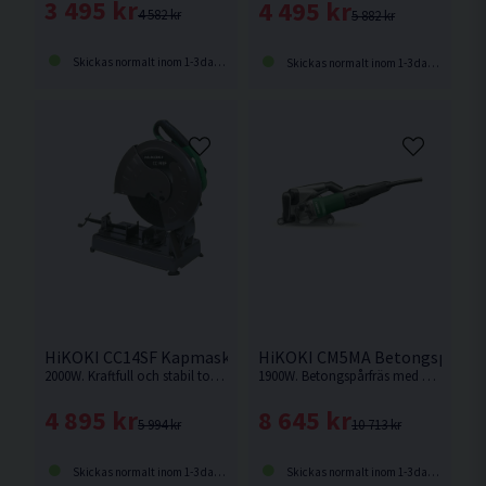
3 495 kr
4 495 kr
4 582 kr
5 882 kr
Skickas normalt inom 1-3 dagar
Skickas normalt inom 1-3 dagar
HiKOKI CC14SF Kapmaskin 355mm (2000W)
HiKOKI CM5MA Betongspårfrä
2000W. Kraftfull och stabil torrkapmaskin med hög kapacitet och kraftig motor. Kapmaskin för metall.
1900W. Betongspårfräs med optimal sikt på markeringslinjen och medföljande 2st kapskivor
4 895 kr
8 645 kr
5 994 kr
10 713 kr
Skickas normalt inom 1-3 dagar
Skickas normalt inom 1-3 dagar