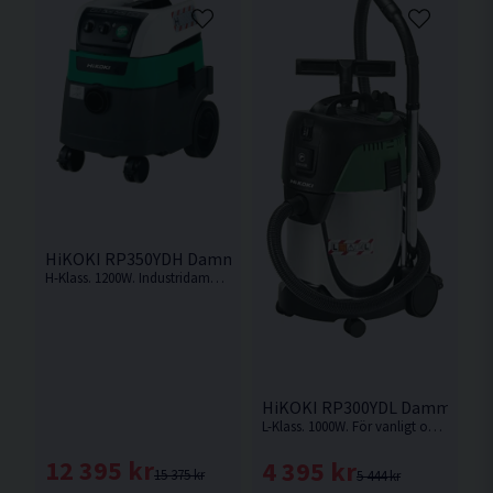
HiKOKI RP350YDH Dammsugare Våt/torr (1200W)
H-Klass. 1200W. Industridammsugare med kapacitet på 25 liter torr smuts och 22 liter våt smuts.
HiKOKI RP300YDL Dammsugare
L-Klass. 1000W. För vanligt och ofarligt damm, som hushållsdamm och jord.
12 395 kr
4 395 kr
15 375 kr
5 444 kr