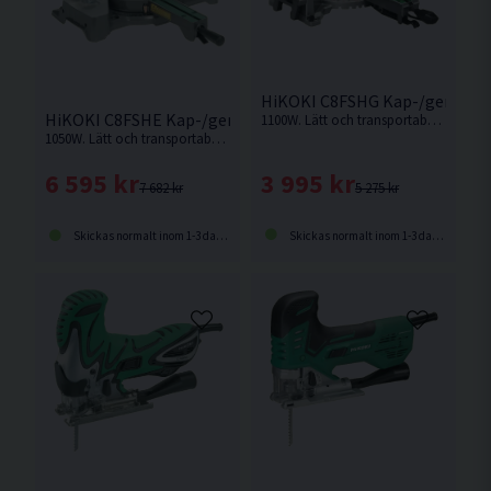
HiKOKI C8FSHG Kap-/gersåg 
HiKOKI C8FSHE Kap-/gersåg 216MM (1050W)
1100W. Lätt och transportabel kap-/gersåg med hög sågkapacitet och lasermarkör.
1050W. Lätt och transportabel kap-/gersåg med hög sågkapacitet och lasermarkör
3 995 kr
6 595 kr
5 275 kr
7 682 kr
Skickas normalt inom 1-3 dagar
Skickas normalt inom 1-3 dagar