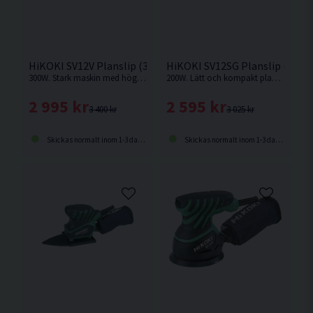
HiKOKI SV12V Planslip (300W)
HiKOKI SV12SG Planslip (200W
300W. Stark maskin med hög avverkning
200W. Lätt och kompakt planslip med ergonomiskt gummibelagt enhandsgrepp.
2 995 kr
2 595 kr
3 400 kr
3 025 kr
Skickas normalt inom 1-3 dagar
Skickas normalt inom 1-3 dagar