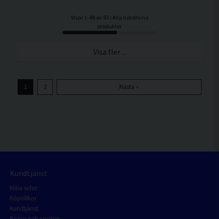
Visar 1-48 av 83 i Alla nätdrivna
produkter
Visa fler ...
1
2
Nästa »
Kundtjänst
Mina sidor
Köpvillkor
Kundtjänst
Policy och cookies