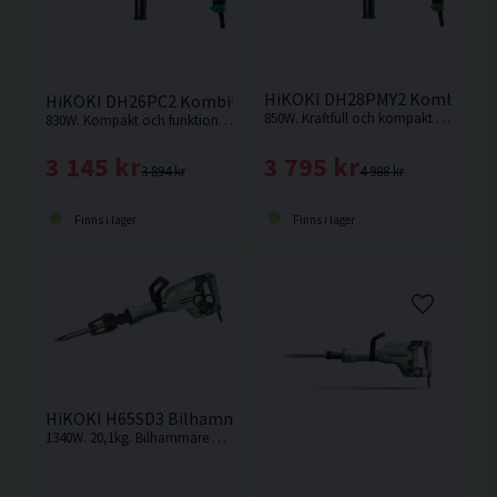
HiKOKI DH28PMY2 Kombiham
HiKOKI DH26PC2 Kombihammare (830W)
850W. Kraftfull och kompakt kombihammare.
830W. Kompakt och funktionell kombihammare med hög slagkraft och borrhastighet.
3 795 kr
3 145 kr
4 988 kr
3 894 kr
Finns i lager
Finns i lager
HiKOKI H65SD3 Bilhammare (1340W)
1340W. 20,1kg. Bilhammare med mycket hög avverkningskapacitet