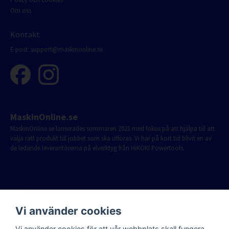
Om oss
Kontakt
E-post:
support@maskinonline.se
MaskinOnline.se
MaskinOnline.se lanserades sommaren 2021 med fokus på att hjälpa till att
välja rätt produkt till jobbet som ska utföras. Vi har på kort tid blivit en av
de ledande leverantörerna på elverktyg från HiKOKI Powertools.
Vi använder cookies
Vi använder cookies för att vår webbplats skall fungera