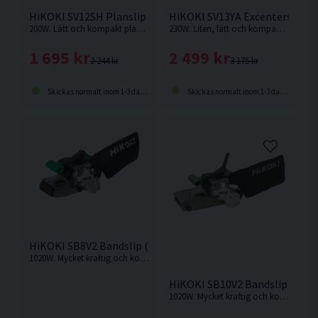
HiKOKI SV12SH Planslip (200W)
HiKOKI SV13YA Excenterslip 
200W. Lätt och kompakt planslip för både plan- / och hörnslipning.
230W. Liten, lätt och kompakt excenterslip med hög slip-/putseffekt
1 695 kr
2 499 kr
2 244 kr
3 175 kr
Skickas normalt inom 1-3 dagar
Skickas normalt inom 1-3 dagar
HiKOKI SB8V2 Bandslip (1020W)
1020W. Mycket kraftig och kompakt bandslip
HiKOKI SB10V2 Bandslip (102
1020W. Mycket kraftig och kompakt bandslip