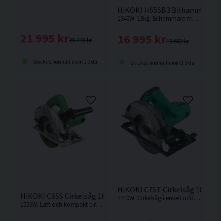
HiKOKI H65SB3 Bilhammare (
1340W. 18kg. Bilhammare med mycket hög avverkningskapacitet
21 995 kr
16 995 kr
25 775 kr
19 682 kr
Skickas normalt inom 1-3 dagar
Skickas normalt inom 1-3 dagar
HiKOKI C7ST Cirkelsåg 185mm
HiKOKI C6SS Cirkelsåg 165mm (1050W)
1710W. Cirkelsåg i enkelt utförande med hög kapkapacitet.
1050W. Lätt och kompakt cirkelsåg med hög kapkapacitet