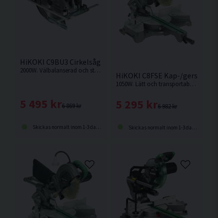
HiKOKI C9BU3 Cirkelsåg 235mm (2000W)
2000W. Välbalanserad och stark cirkelsåg med hög kapacitet för krävande jobb
HiKOKI C8FSE Kap-/gersåg 21
1050W. Lätt och transportabel kap-/gersåg med hög sågkapacitet
5 495 kr
5 295 kr
6 869 kr
6 982 kr
Skickas normalt inom 1-3 dagar
Skickas normalt inom 1-3 dagar