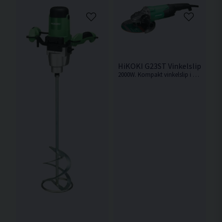
HiKOKI G23ST Vinkelslip 230
2000W. Kompakt vinkelslip i enkelt utförande med kraftfull motor.