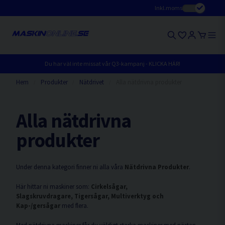
Inkl.moms
Du har väl inte missat vår Q3-kampanj - KLICKA HÄR!
Hem
Produkter
Nätdrivet
Alla nätdrivna produkter
Alla nätdrivna
produkter
Under denna kategori finner ni alla våra
Nätdrivna Produkter
.
Här hittar ni maskiner som:
Cirkelsågar,
Slagskruvdragare, Tigersågar, Multiverktyg och
Kap-/gersågar
med flera.