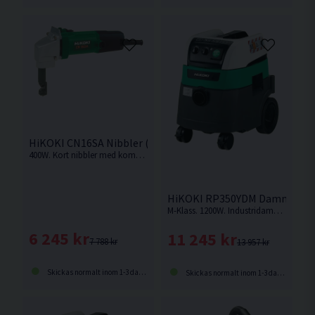
HiKOKI CN16SA Nibbler (400W)
400W. Kort nibbler med kompakt maskinkropp från Hikoki
HiKOKI RP350YDM Dammsugare
M-Klass. 1200W. Industridammsugare med kapacitet på 25 liter torr smuts och 22 liter våt smuts.
6 245 kr
11 245 kr
7 788 kr
13 957 kr
Skickas normalt inom 1-3 dagar
Skickas normalt inom 1-3 dagar