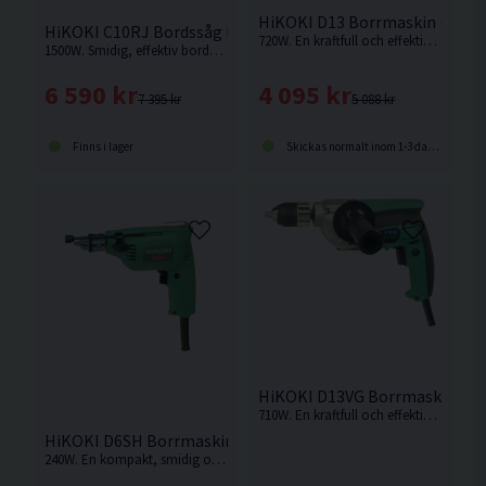
HiKOKI D13 Borrmaskin (720W
HiKOKI C10RJ Bordssåg Med Stativ 254MM (1500W)
720W. En kraftfull och effektiv borrmaskin med högt vridmoment från Hikoki.
1500W. Smidig, effektiv bordsåg med hög sågkapacitet och bordsförlängning som ger stor stödyta.
4 095 kr
6 590 kr
5 088 kr
7 395 kr
Skickas normalt inom 1-3 dagar
Finns i lager
HiKOKI D13VG Borrmaskin (71
710W. En kraftfull och effektiv borrmaskin med högt vridmoment från Hikoki.
HiKOKI D6SH Borrmaskin (240W)
240W. En kompakt, smidig och lätt borrmaskin från HiKOKI.