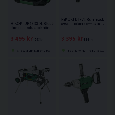
HiKOKI D13VL Borrmaskin (86
HiKOKI UR18DSDL Bluetooth Radio DAB 14,4-18V
860W. En robust borrmaskin med kraftfull motor och högt vridmoment från HiKOKI.
Bluetooth. Robust och stöttålig radio med många funktioner och bra ljud. Levereras utan batteri och laddare.
3 395 kr
3 495 kr
4 144 kr
4 563 kr
Skickas normalt inom 1-3 dagar
Skickas normalt inom 1-3 dagar