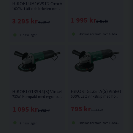
HiKOKI UM16VST2 Omrörare (1600W)
1600W. Lätt och bekväm omrörare med ergonomiskt grepp och kraftfull motor.
1 995 kr
3 295 kr
2 413 kr
4 538 kr
Skickas normalt inom 1-3 dagar
Finns i lager
HiKOKI G13STA(S) Vinkelslip 
HiKOKI G13SR4(S) Vinkelslip 125MM (730W)
600W. Lätt vinkelslip med hög avverkning
730W. Kompakt med ergonomiskt smalt grepp och vinklat stödhandtag
795 kr
1 095 kr
1 013 kr
1 382 kr
Skickas normalt inom 1-3 dagar
Finns i lager