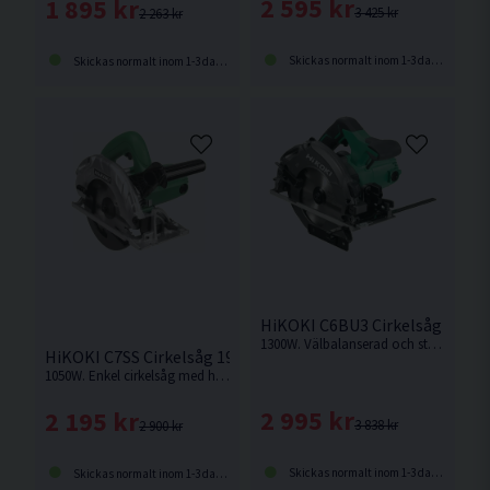
2 595 kr
1 895 kr
3 425 kr
2 263 kr
Skickas normalt inom 1-3 dagar
Skickas normalt inom 1-3 dagar
HiKOKI C6BU3 Cirkelsåg 165m
1300W. Välbalanserad och stark cirkelsåg med hög kapacitet för krävande jobb
HiKOKI C7SS Cirkelsåg 190mm (1050W)
1050W. Enkel cirkelsåg med hög kapkapacitet
2 995 kr
2 195 kr
3 838 kr
2 900 kr
Skickas normalt inom 1-3 dagar
Skickas normalt inom 1-3 dagar