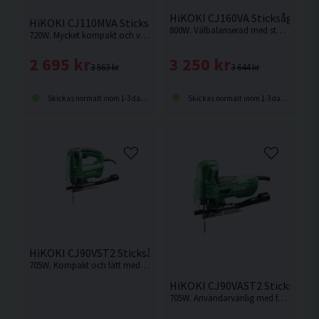
HiKOKI CJ160VA Sticksåg (800
HiKOKI CJ110MVA Sticksåg (720W)
800W. Välbalanserad med stark motor och hög sågkapacitet.
720W. Mycket kompakt och välbalanserad med stark motor och hög sågkapacitet.
3 250 kr
2 695 kr
3 644 kr
3 563 kr
Skickas normalt inom 1-3 dagar
Skickas normalt inom 1-3 dagar
HiKOKI CJ90VST2 Sticksåg (705W)
705W. Kompakt och lätt med hög användarvänlighet.
HiKOKI CJ90VAST2 Sticksåg (
705W. Användarvänlig med funktionell design. Bekvämt, gummibelagt grepp.