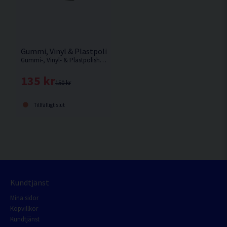
Gummi, Vinyl & Plastpolish Autosmart 500ml
Gummi-, Vinyl- & Plastpolish är en lösningsmedelsfri blank polish som skyddar och återskapar lystern på gummi-, vinyl- och plastdetaljer.
135 kr
150 kr
Tillfälligt slut
Kundtjänst
Mina sidor
Köpvillkor
Kundtjänst