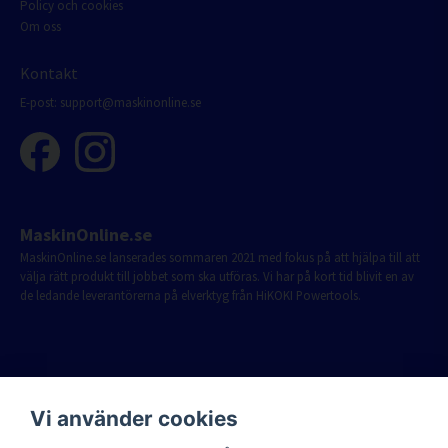
Policy och cookies
Om oss
Kontakt
E-post:
support@maskinonline.se
MaskinOnline.se
MaskinOnline.se lanserades sommaren 2021 med fokus på att hjälpa till att
välja rätt produkt till jobbet som ska utföras. Vi har på kort tid blivit en av
de ledande leverantörerna på elverktyg från HiKOKI Powertools.
Vi använder cookies