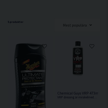
5 produkter
Mest populära
Chemical Guys VRP 473ml Pla
VRP dressing är mirakelmedel mot matta och missfärgade ytor av plast, vinyl eller gummi.