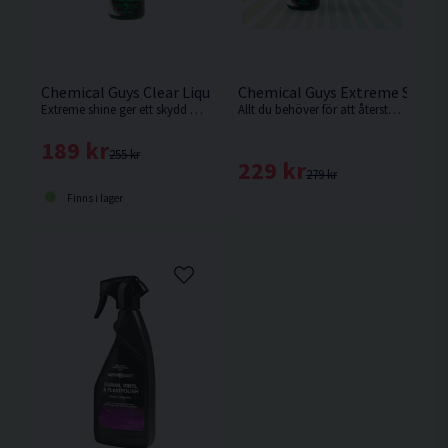
Chemical Guys Clear Liquid Extreme Shine 473ml Plastbeha
Chemical Guys Extreme Shine K
Extreme shine ger ett skydd mot skadliga UV-strålar som ger upphov till att plastdetaljer och gummi bleknar och ser solkiga ut.
Allt du behöver för att återställa och skydda däck, plast- och gummidetaljer – inklusive professionell applikator för ett jämnt resultat.
189 kr
255 kr
229 kr
279 kr
Finns i lager