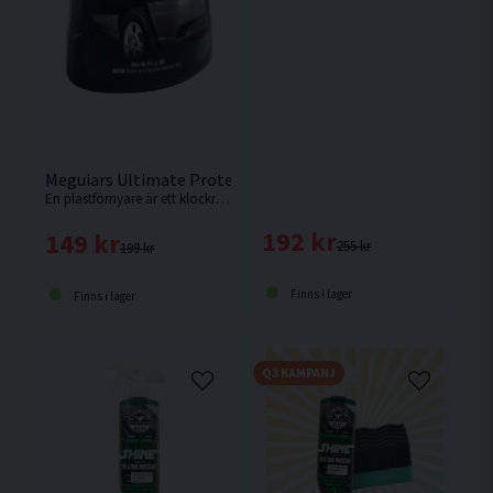
Meguiars Ultimate Protectant Dash & Trim 355ml Plastför
En plastförnyare är ett klockrent sätt att väcka liv i plast och på så vis hålla exempelvis dina maskiner fräscha.
192 kr
149 kr
255 kr
199 kr
Finns i lager
Finns i lager
Q3 KAMPANJ