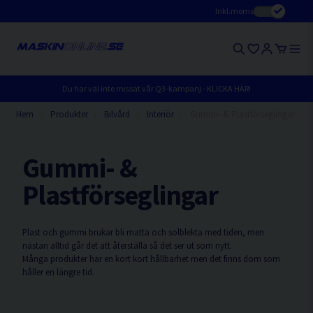
Inkl.moms
Du har väl inte missat vår Q3-kampanj - KLICKA HÄR!
Hem
Produkter
Bilvård
Interiör
Gummi- & Plastförseglingar
Gummi- &
Plastförseglingar
Plast och gummi brukar bli matta och solblekta med tiden, men
nästan alltid går det att återställa så det ser ut som nytt.
Många produkter har en kort kort hållbarhet men det finns dom som
håller en längre tid.