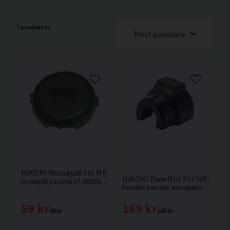
7 produkter
Mest populära
HiKOKI Nosskydd till NT1865DBSL
HiKOKI Panelfot För NR1890
Nosskydd passade NT1865DBSL från HiKOKI.
Panelfot passade stomspikpistoler från Hikoki.
59 kr
169 kr
99 kr
188 kr