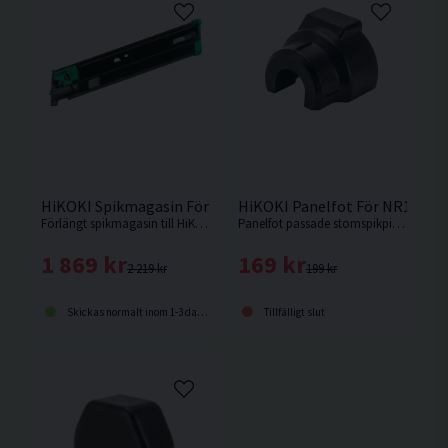
HiKOKI Spikmagasin Förlängt F. NR1890DBRL
HiKOKI Panelfot För NR1890
Förlängt spikmagasin till HiKOKI NR1890DBCL med en spik kapacitet på hela 98st spikar.
Panelfot passade stomspikpistoler från Hikoki.
1 869 kr
169 kr
2 219 kr
199 kr
Skickas normalt inom 1-3 dagar
Tillfälligt slut