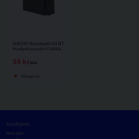
HiKOKI Nosskydd till NT1850DA
Nosskydd passade NT1850DA från HiKOKI.
59 kr
99 kr
Tillfälligt slut
Kundtjänst
Mina sidor