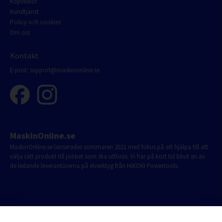
Köpvillkor
Kundtjänst
Policy och cookies
Om oss
Kontakt
E-post:
support@maskinonline.se
MaskinOnline.se
MaskinOnline.se lanserades sommaren 2021 med fokus på att hjälpa till att
välja rätt produkt till jobbet som ska utföras. Vi har på kort tid blivit en av
de ledande leverantörerna på elverktyg från HiKOKI Powertools.