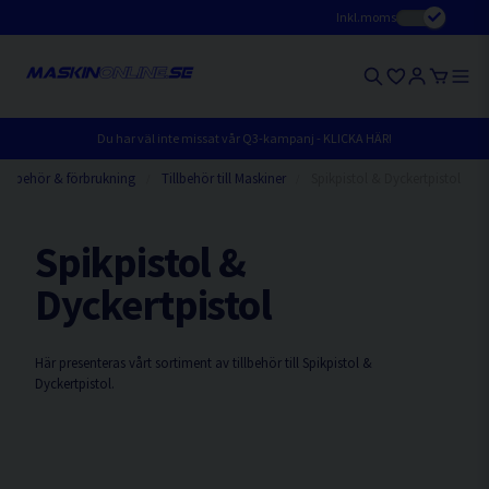
Inkl.moms
Du har väl inte missat vår Q3-kampanj - KLICKA HÄR!
tillbehör & förbrukning
Tillbehör till Maskiner
Spikpistol & Dyckertpistol
Spikpistol &
Dyckertpistol
Här presenteras vårt sortiment av tillbehör till Spikpistol &
Dyckertpistol.