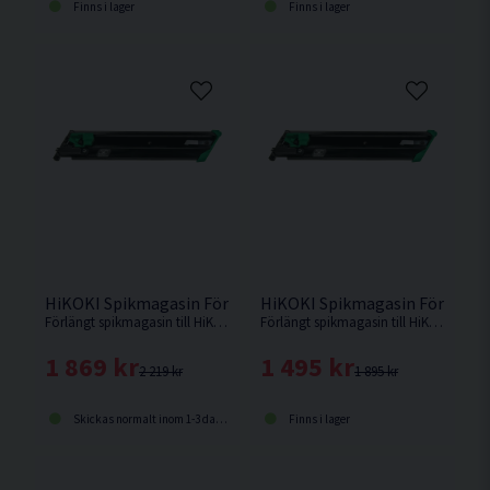
Finns i lager
Finns i lager
HiKOKI Spikmagasin Förlängt F. NR1890DBCL
HiKOKI Spikmagasin Förlängt
Förlängt spikmagasin till HiKOKI NR1890DBCL med en spik kapacitet på hela 98st spikar.
Förlängt spikmagasin till HiKOKI NR1890DCA med en spik kapacitet på hela 107st spikar.
1 869 kr
1 495 kr
2 219 kr
1 895 kr
Skickas normalt inom 1-3 dagar
Finns i lager