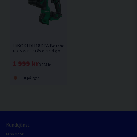
HiKOKI DH18DPA Borrhammare 18V DEMO
18V. SDS-Plus Fäste. Smidig och kompakt borrhammare för borrning med eller utan slag från HiKOKI. Levereras utan batteri, laddare och förvaringsväska. Demoexemplar, Märken på maskinen. Skick: 3/5.
1 999 kr
3 795 kr
Slut på lager
Kundtjänst
Mina sidor