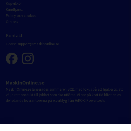
Köpvillkor
Kundtjänst
Policy och cookies
Om oss
Kontakt
E-post:
support@maskinonline.se
MaskinOnline.se
MaskinOnline.se lanserades sommaren 2021 med fokus på att hjälpa till att
välja rätt produkt till jobbet som ska utföras. Vi har på kort tid blivit en av
de ledande leverantörerna på elverktyg från HiKOKI Powertools.