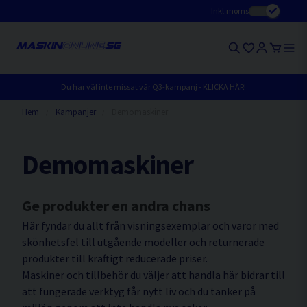
Inkl.moms
Du har väl inte missat vår Q3-kampanj - KLICKA HÄR!
Hem
Kampanjer
Demomaskiner
Demomaskiner
G
e produkter en andra chans
Här fyndar du allt från visningsexemplar och varor med
skönhetsfel till utgående modeller och returnerade
produkter till kraftigt reducerade priser.
Maskiner och tillbehör du väljer att handla här bidrar till
att fungerade verktyg får nytt liv och du tänker på