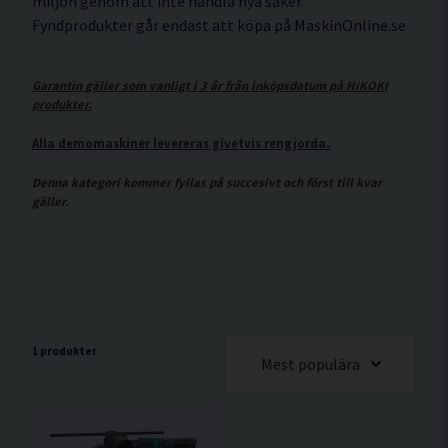
miljön genom att inte handla nya saker.
Fyndprodukter går endast att köpa på MaskinOnline.se
Garantin gäller som vanligt i 3 år från inköpsdatum på HiKOKI
produkter.
Alla demomaskiner levereras givetvis rengjorda.
Denna kategori kommer fyllas på succesivt och först till kvar
gäller.
1 produkter
Mest populära