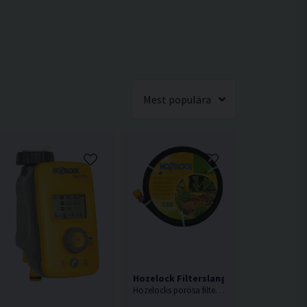
Mest populära
Hozelock Filterslang 12,5mm 25m
Hozelocks porösa filterslang är lätt att använda och ett av de enklaste sätten att skapa ett bevattningssystem var som helst i trädgården.