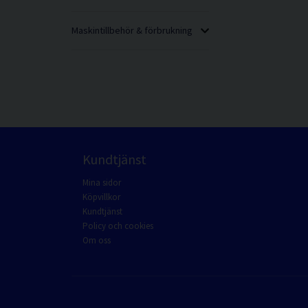
Maskintillbehör & förbrukning
Kundtjänst
Mina sidor
Köpvillkor
Kundtjänst
Policy och cookies
Om oss