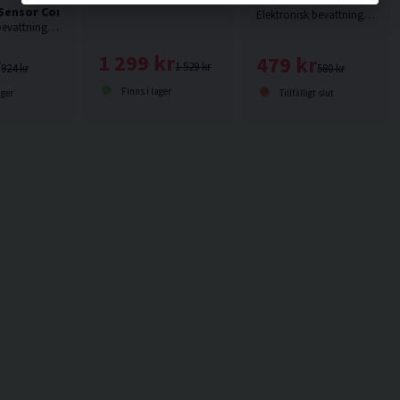
Sensor Controller Plus Bevattningskontroll Elektronisk
Elektronisk bevattningskontroll från Hozelock.
Elektronisk bevattningskontroll från Hozelock.
1 299 kr
479 kr
r
1 529 kr
580 kr
924 kr
Finns i lager
Tillfälligt slut
ager