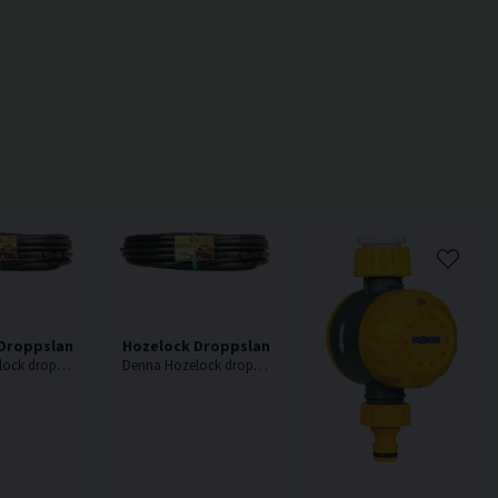
 Droppslang 13mm 25m
Hozelock Droppslang 13mm 50m
Denna Hozelock droppslang är en 13 mm droppledning, med integrerade droppar jämnt fördelade var 30:e cm längs slangens längd.
Denna Hozelock droppslang är en 13 mm droppledning, med integrerade droppar jämnt fördelade var 30:e cm längs slangens längd.