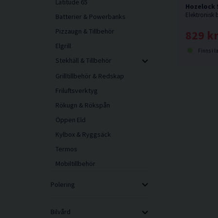
Latitude 65
Hozelock 
Batterier & Powerbanks
Pizzaugn & Tillbehör
829 k
Elgrill
Finns i l
Stekhäll & Tillbehör
Grilltillbehör & Redskap
Friluftsverktyg
Rökugn & Rökspån
Öppen Eld
Kylbox & Ryggsäck
Termos
Mobiltillbehör
Polering
Bilvård