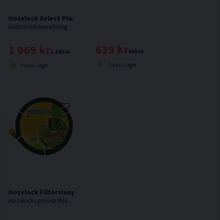
Hozelock Select Plus Bevattningskontroll Elektronisk
mer Mekanisk
Elektronisk bevattningskontroll med display från Hozelock.
639 kr
1 069 kr
695 kr
1 190 kr
Finns i Lager
Finns i lager
Hozelock Filterslang 12,5mm 15m
Hozelocks porösa filterslang är lätt att använda och ett av de enklaste sätten att skapa ett bevattningssystem var som helst i trädgården.
ingskontroll Elektronisk