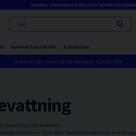
SNABBA LEVERANSER MED POSTNORD
VÄLKÄND
en
Nyheter från HiKOKI
Trallskolan
Du har väl inte missat vår Q3-kampanj - KLICKA HÄR!
evattning
isk bevattning från Hozelock.
mpel bestå av en Timer efter kramkopplingen följt av en dropps