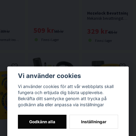
Hozelock Bevattningsti
Mekanisk bevattningstimer utan batteri från Hozelock.
r
509 kr
329 kr
309 kr
565 kr
405 kr
lt inom 2-5 dagar
Finns i Lager
Finns i lager
Vi använder cookies
Vi använder cookies för att vår webbplats skall
fungera och erbjuda dig bästa upplevelse.
Hozelock Solar Select Bevattningskontroll Solcell
Bekräfta ditt samtycke genom att trycka på
Solcells drivet bevattningsset med timer som är kompatibelt med tex regnvattenstunnor.
godkänn alla eller anpassa via inställningar
Godkänn alla
Inställningar
Hozelock Select Bevattn