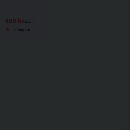
409 kr
454 kr
Tillfälligt slut