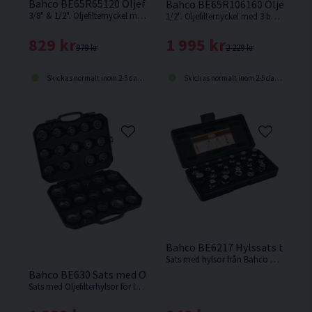
Bahco BE65R65120 Oljefilternyckel 65-120mm
Bahco BE65R106160 Oljefilte
3/8" & 1/2". Oljefilternyckel med 3 ben och öppningsvidd mellan 65-120mm.
1/2". Oljefilternyckel med 3 ben och öppningsvidd mellan 106-160mm.
829 kr
1 995 kr
979 kr
2 229 kr
Skickas normalt inom 2-5 dagar
Skickas normalt inom 2-5 dagar
Bahco BE6217 Hylssats till Olj
Sats med hylsor från Bahco passande oljepluggar hos de flesta biltillverkare.
Bahco BE630 Sats med Oljefilterhylsor 30 delar
Sats med Oljefilterhylsor för lossning av oljefilter från de flesta tillverkare.