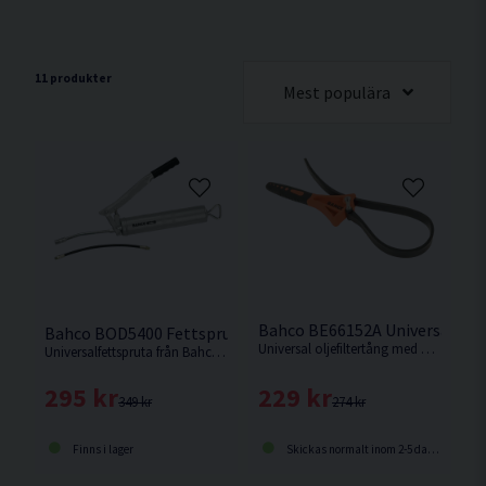
11 produkter
Mest populära
Bahco BE66152A Universal olj
Bahco BOD5400 Fettspruta 400g
Universal oljefiltertång med gummirem med en diameter på <150mm
Universalfettspruta från Bahco med fast pip och förlängare
229 kr
295 kr
274 kr
349 kr
Skickas normalt inom 2-5 dagar
Finns i lager