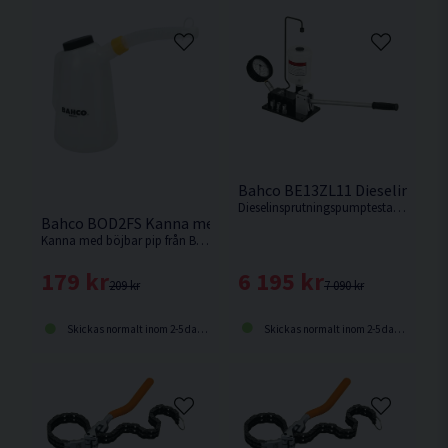
Bahco BE13ZL11 Dieselinspru
Dieselinsprutningspumptestare som används för test av dieselinsprutning utanför motorn.
Bahco BOD2FS Kanna med böjbar pip 2L
Kanna med böjbar pip från Bahco. Underbar att använda vid påfyllning av bland annat Olja.
6 195 kr
179 kr
7 090 kr
209 kr
Skickas normalt inom 2-5 dagar
Skickas normalt inom 2-5 dagar