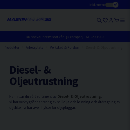
Inkl.moms
Du har väl inte missat vår Q3-kampanj - KLICKA HÄR!
Produkter
Arbetsplats
Verkstad & Fordon
Diesel- & Oljeutrustning
Diesel- &
Oljeutrustning
När hittar du vårt sortiment av
Diesel- & Oljeutrustning
.
Vi har verktyg för hantering av spillolja och lossning och åtdragning av
oljefilter, vi har även hylsor för oljepluggar.