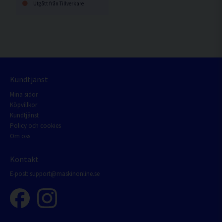
Utgått från Tillverkare
Kundtjänst
Mina sidor
Köpvillkor
Kundtjänst
Policy och cookies
Om oss
Kontakt
E-post:
support@maskinonline.se