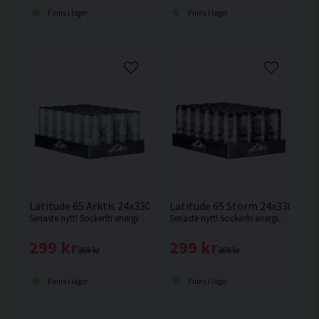
Finns i lager
Finns i lager
Latitude 65 Arktis 24x330ml Granatäpple
Latitude 65 Storm 24x330ml P
Senaste nytt! Sockerfri energidryck med smak av granatäpple.
Senaste nytt! Sockerfri energidryck med smak av passionsfrukt.
299 kr
299 kr
369 kr
369 kr
Finns i lager
Finns i lager