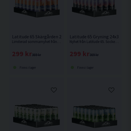
Latitude 65 Skärgården 24x330ml Vilda Bär
Latitude 65 Gryning 24x330ml
Limiterad sommarnyhet från Latitude 65 med smak av vilda bär.
Nyhet från Latitude 65. Sockerfri energidryck med smak av smultron.
299 kr
299 kr
369 kr
369 kr
Finns i lager
Finns i lager