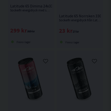
Latitude 65 Dimma 24x330ml Blåbär
Sockerfri energidryck med smak av blåbär.
Latitude 65 Norrsken 330ml Ä
Sockerfri energidryck från Latitude 65 med smak av äpple & päron.
299 kr
23 kr
369 kr
27 kr
Finns i lager
Finns i lager