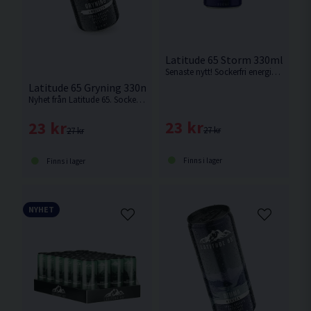
Latitude 65 Storm 330ml Pass
Senaste nytt! Sockerfri energidryck med smak av passionsfrukt.
Latitude 65 Gryning 330ml Smultron
Nyhet från Latitude 65. Sockerfri energidryck med smak av smultron.
23 kr
23 kr
27 kr
27 kr
Finns i lager
Finns i lager
NYHET