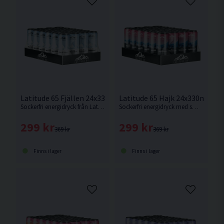
Latitude 65 Fjällen 24x330ml Orginal
Latitude 65 Hajk 24x330ml Hal
Sockerfri energidryck från Latitude 65 med smak av klassisk energidryck.
Sockerfri energidryck med smak av hallon.
299 kr
299 kr
369 kr
369 kr
Finns i lager
Finns i lager