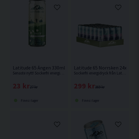
Latitude 65 Ängen 330ml Fläder
Latitude 65 Norrsken 24x330m
Senaste nytt! Sockerfri energidryck med smak av fläder.
Sockerfri energidryck från Latitude 65 med smak av äpple & päron.
23 kr
299 kr
27 kr
369 kr
Finns i lager
Finns i lager