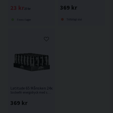
369 kr
23 kr
27 kr
Tillfälligt slut
Finns i lager
Latitude 65 Månsken 24x330ml Cola
Sockerfri energidryck med smak av cola
369 kr