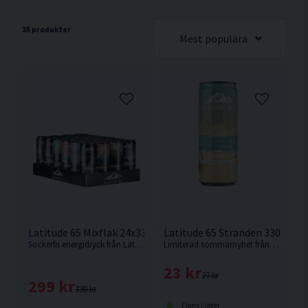
35 produkter
Mest populära
Latitude 65 Mixflak 24x330ml
Latitude 65 Stranden 330ml P
Sockerfri energidryck från Latitude 65. Mixa fritt bland 4 olika smaker.
Limiterad sommarnyhet från Latitude 65 med smak av päron/yuzu.
23 kr
27 kr
299 kr
330 kr
Finns i lager