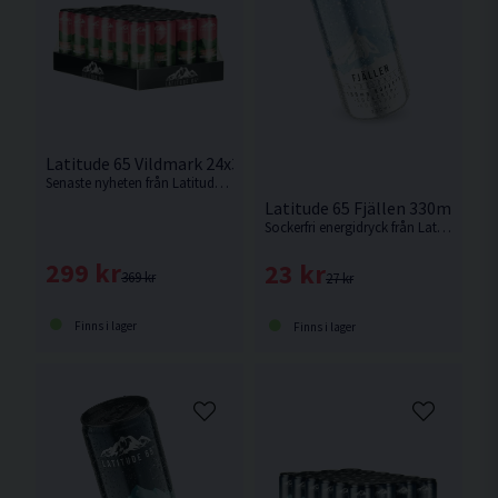
Latitude 65 Vildmark 24x330ml Jordgubb/Melon
Senaste nyheten från Latitude 65. Sockerfri energidryck med smak av Jordgubb/Melon.
Latitude 65 Fjällen 330ml Orgi
Sockerfri energidryck från Latitude 65 med smak av klassisk energidryck.
299 kr
23 kr
369 kr
27 kr
Finns i lager
Finns i lager