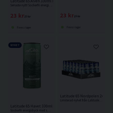
Latitude 65 Älven 330ml Fruktsoda
Senaste nytt! Sockerfri energidryck med smak av fruktsoda.
23 kr
23 kr
27 kr
27 kr
Finns i lager
Finns i lager
NYHET
Latitude 65 Nordpolen 24x330
Limiterad nyhet från Latitude 65. Sockerfri energidryck med smak av julmust.
Latitude 65 Havet 330ml Krusbär/Kiwi
Sockerfri energidryck med smak av krusbär/kiwi från Latitude 65.