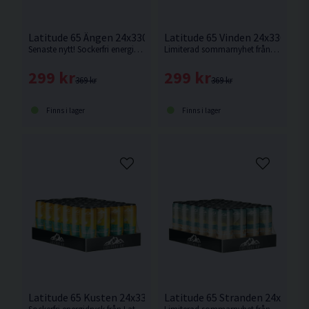
Latitude 65 Ängen 24x330ml Fläder
Latitude 65 Vinden 24x330ml S
Senaste nytt! Sockerfri energidryck med smak av fläder.
Limiterad sommarnyhet från Latitude 65 med smak av syrliga äpplen.
299 kr
299 kr
369 kr
369 kr
Finns i lager
Finns i lager
Latitude 65 Kusten 24x330ml Ananas
Latitude 65 Stranden 24x330m