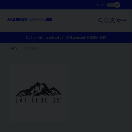
Inkl.moms
Du har väl inte missat vår Q3-kampanj - KLICKA HÄR!
Hem
Latitude 65