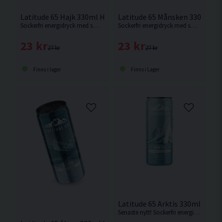
Latitude 65 Hajk 330ml Hallon
Latitude 65 Månsken 330ml Co
Sockerfri energidryck med smak av hallon.
Sockerfri energidryck med smak av Cola.
23 kr
23 kr
27 kr
27 kr
Finns i lager
Finns i Lager
Latitude 65 Arktis 330ml Gran
Senaste nytt! Sockerfri energidryck med smak av granatäpple.