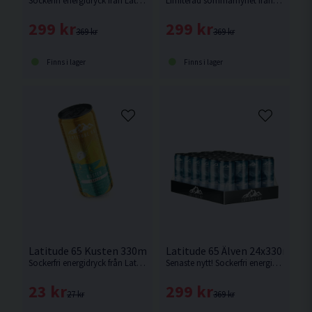
Sockerfri energidryck från Latitude 65 med smak av ananas.
Limiterad sommarnyhet från Latitude 65 med smak av päron/yuzu.
299 kr
299 kr
369 kr
369 kr
Finns i lager
Finns i lager
Latitude 65 Kusten 330ml Ananas
Latitude 65 Älven 24x330ml Fr
Sockerfri energidryck från Latitude 65 med smak av ananas.
Senaste nytt! Sockerfri energidryck med smak av fruktsoda.
23 kr
299 kr
27 kr
369 kr