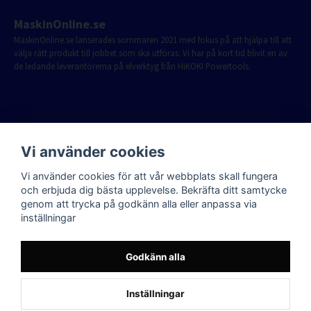
MaskinOnline.se
MaskinOnline.se lanserades sommaren 2021 med fokus på att hjälpa till att
välja rätt produkt till jobbet som ska utföras. Vi har på kort tid blivit en av
de ledande leverantörerna på elverktyg från HiKOKI Powertools.
Vi använder cookies
Vi använder cookies för att vår webbplats skall fungera
och erbjuda dig bästa upplevelse. Bekräfta ditt samtycke
genom att trycka på godkänn alla eller anpassa via
inställningar
Godkänn alla
Inställningar
Powered by Nyehandel AB