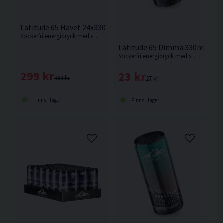
Latitude 65 Havet 24x330ml Krusbär/Kiwi
Sockerfri energidryck med smak av krusbär/kiwi från Latitude 65.
Latitude 65 Dimma 330ml Blåb
Sockerfri energidryck med smak av blåbär.
299 kr
23 kr
369 kr
27 kr
Finns i lager
Finns i lager