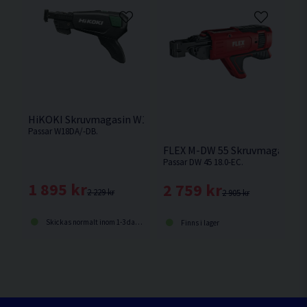
HiKOKI Skruvmagasin W18DA/-DB Komplett
Passar W18DA/-DB.
FLEX M-DW 55 Skruvmagasin 
Passar DW 45 18.0-EC.
1 895 kr
2 759 kr
2 229 kr
2 905 kr
Skickas normalt inom 1-3 dagar
Finns i lager