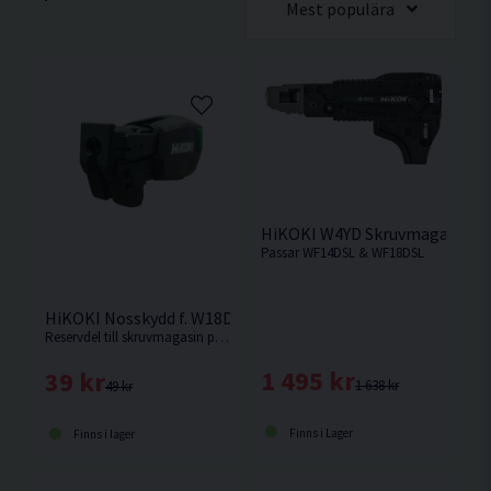
Mest populära
HiKOKI W4YD Skruvmagasin K
Passar WF14DSL & WF18DSL
HiKOKI Nosskydd f. W18DA/-DB
Reservdel till skruvmagasin passande W18DA/W18DB.
1 495 kr
39 kr
1 638 kr
49 kr
Finns i Lager
Finns i lager