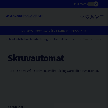
Inkl.moms
Du har väl inte missat vår Q3-kampanj - KLICKA HÄR!
ter
Maskintillbehör & förbrukning
Förbrukningsvaror
Skruvautomat
Skruvautomat
Här presenteras vårt sortiment av förbrukningsvaror för skruvautomat.
4 produkter