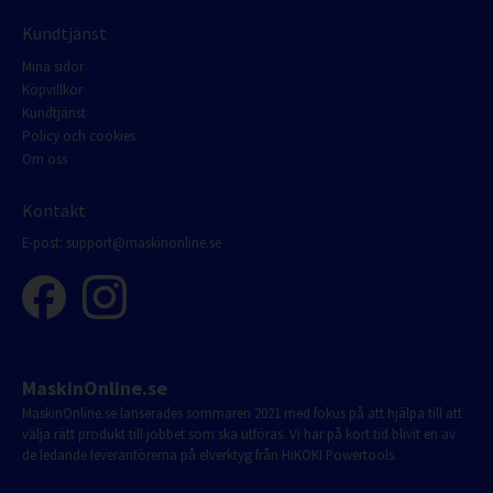
Kundtjänst
Mina sidor
Köpvillkor
Kundtjänst
Policy och cookies
Om oss
Kontakt
E-post:
support@maskinonline.se
MaskinOnline.se
MaskinOnline.se lanserades sommaren 2021 med fokus på att hjälpa till att
välja rätt produkt till jobbet som ska utföras. Vi har på kort tid blivit en av
de ledande leverantörerna på elverktyg från HiKOKI Powertools.