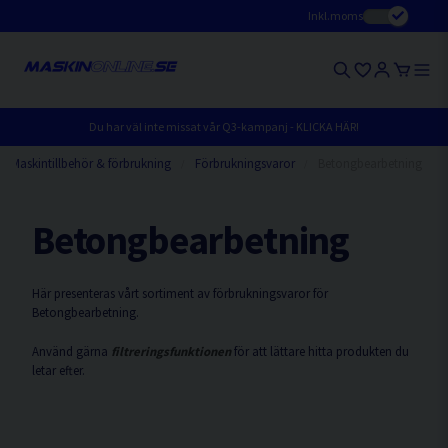
Inkl.moms
Du har väl inte missat vår Q3-kampanj - KLICKA HÄR!
Maskintillbehör & förbrukning
Förbrukningsvaror
Betongbearbetning
Betongbearbetning
Här presenteras vårt sortiment av förbrukningsvaror för
Betongbearbetning.
Använd gärna
filtreringsfunktionen
för att lättare hitta produkten du
letar efter.