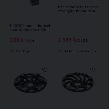
Bendof Armeringsbockare me
Armeringsbockare från Bendof som klarar att bocka armeringsjärn upp till 12mm.
HiKOKI Hammarborrset SDS-Plus 4 delar
4-skär. Hammarborrset från HiKOKI innehållande de vanligaste storlekarna.
1 865 kr
359 kr
2 895 kr
638 kr
Skickas normalt inom 1-3 dagar
Finns i lager