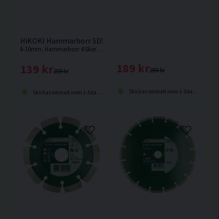
HiKOKI Hammarborr SDS+ 4 Skär 200/265mm 6-10mm
6-10mm. Hammarborr 4 Skär. SDS Plus-fäste. Arbetslängd 200mm. Totallängd 265mm.
189 kr
139 kr
289 kr
209 kr
Skickas normalt inom 1-3 dagar
Skickas normalt inom 1-3 dagar