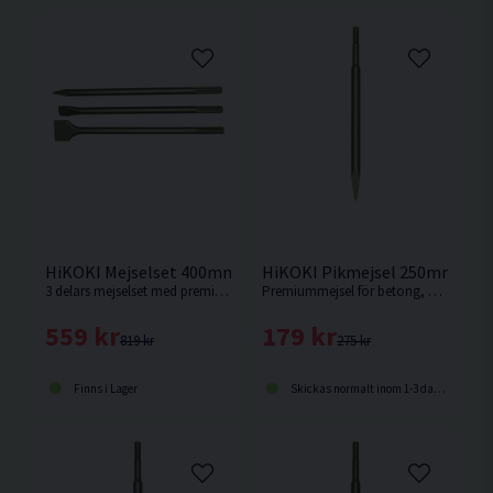
HiKOKI Mejselset 400mm SDS-Max 3 delar
HiKOKI Pikmejsel 250mm SDS
3 delars mejselset med premiummejslar för betong, kakel, murverk och sten från HiKOKI.
Premiummejsel för betong, kakel, murverk och sten från HiKOKI.
559 kr
179 kr
819 kr
275 kr
Finns i Lager
Skickas normalt inom 1-3 dagar