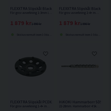
FLEXXTRA Slipskål Black Arrow 125mm
FLEXXTRA Slipskål Black Mag
För grov avverkning 1-3mm i hårda material (ej natursten), tex betong, hård puts, betonggrader, hård spackel, håldäck.
För grov avverkning 2-4+ mm. Optimerad för slipning av hårda byggmaterial tex: betong, hård puts, betonggrader, hård spackel, håldäck.
1 879 kr
1 879 kr
1 990 kr
1 990 kr
Skickas normalt inom 1-3 dagar
Skickas normalt inom 1-3 dagar
FLEXXTRA Slipskål PCDX1/6 125mm
HiKOKI Hammarborr SDS+ 4 
För grov avverkning 1-4+ mm i kletande beläggningar såsom målarfärg, lim, tjära, mjukputs, epoxy, polyuretan.
22-28mm. Hammarborr 4 Skär. SDS Plus-fäste. Arbetslängd 200mm. Totallängd 250mm.