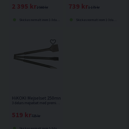
2 395 kr
739 kr
2 560 kr
1 175 kr
Skickas normalt inom 1-3 dagar
Skickas normalt inom 1-3 dagar
HiKOKI Mejselset 250mm SDS-Plus 3 delar
3 delars mejselset med premiummejslar för betong, kakel, murverk och sten från HiKOKI.
519 kr
725 kr
Skickas normalt inom 1-3 dagar