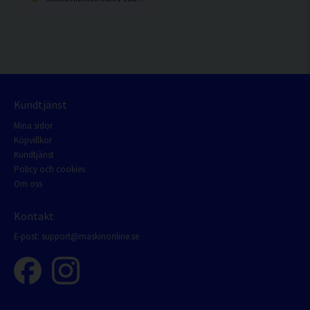
Kundtjänst
Mina sidor
Köpvillkor
Kundtjänst
Policy och cookies
Om oss
Kontakt
E-post:
support@maskinonline.se