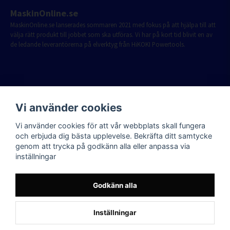
MaskinOnline.se
MaskinOnline.se lanserades sommaren 2021 med fokus på att hjälpa till att
välja rätt produkt till jobbet som ska utföras. Vi har på kort tid blivit en av
de ledande leverantörerna på elverktyg från HiKOKI Powertools.
Vi använder cookies
Vi använder cookies för att vår webbplats skall fungera
och erbjuda dig bästa upplevelse. Bekräfta ditt samtycke
genom att trycka på godkänn alla eller anpassa via
inställningar
Godkänn alla
Inställningar
Powered by Nyehandel AB