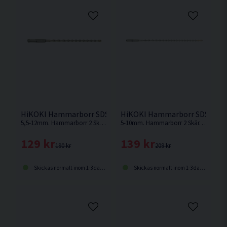
HiKOKI Hammarborr SDS+ 2 Skär 200/260mm 5,5-12mm
HiKOKI Hammarborr SDS+ 2 
5,5-12mm. Hammarborr 2 Skär. SDS Plus-fäste. Arbetslängd 200mm. Totallängd 260mm.
5-10mm. Hammarborr 2 Skär. SDS Plus-fäste. Arbetslängd 250mm. Totallängd 310mm.
129 kr
139 kr
190 kr
209 kr
Skickas normalt inom 1-3 dagar
Skickas normalt inom 1-3 dagar