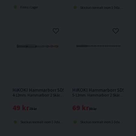
Finns i Lager
Skickas normalt inom 1-3 dagar
HiKOKI Hammarborr SDS+ 2 Skär 100/160mm 4-12mm
HiKOKI Hammarborr SDS+ 2 
4-12mm. Hammarborr 2 Skär. SDS Plus-fäste. Arbetslängd 100mm. Totallängd 160mm.
5-12mm. Hammarborr 2 Skär. SDS Plus-fäste. Arbetslängd 150mm. Totallängd 210mm.
49 kr
69 kr
79 kr
99 kr
Skickas normalt inom 1-3 dagar
Skickas normalt inom 1-3 dagar