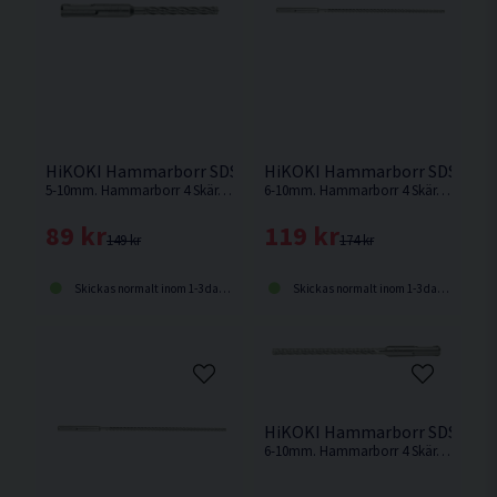
HiKOKI Hammarborr SDS+ 4 Skär 100/165mm 5-10mm
HiKOKI Hammarborr SDS+ 4 
5-10mm. Hammarborr 4 Skär. SDS Plus-fäste. Arbetslängd 100mm. Totallängd 165mm.
6-10mm. Hammarborr 4 Skär. SDS Plus-fäste. Arbetslängd 150mm. Totallängd 215mm.
89 kr
119 kr
149 kr
174 kr
Skickas normalt inom 1-3 dagar
Skickas normalt inom 1-3 dagar
HiKOKI Hammarborr SDS+ 4 
6-10mm. Hammarborr 4 Skär. SDS Plus-fäste. Arbetslängd 250mm. Totallängd 315mm.