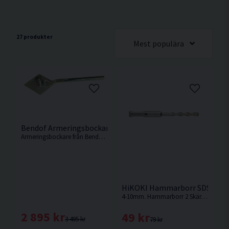
27 produkter
Mest populära
Bendof Armeringsbockare <12mm
Armeringsbockare från Bendof som klarar att bocka armeringsjärn upp till 12mm.
HiKOKI Hammarborr SDS+ 2 
4-10mm. Hammarborr 2 Skär. SDS Plus-fäste. Arbetslängd 50mm. Totallängd 110mm.
2 895 kr
49 kr
3 495 kr
79 kr