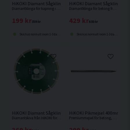
HiKOKI Diamant Sågklinga Betong 125mm
HiKOKI Diamant Sågklinga B
Diamantklinga för kapning i Betong.
Diamantklinga för betong från HiKOKI.
199 kr
429 kr
359 kr
638 kr
Skickas normalt inom 1-3 dagar
Skickas normalt inom 1-3 dagar
HiKOKI Diamant Sågklinga Betong 180mm
HiKOKI Pikmejsel 400mm SDS
Diamantskiva från HiKOKI för kapning av betong, lättbetong, betongplattor med mera.
Premiummejsel för betong, kakel, murverk och sten från HiKOKI.
369 kr
299 kr