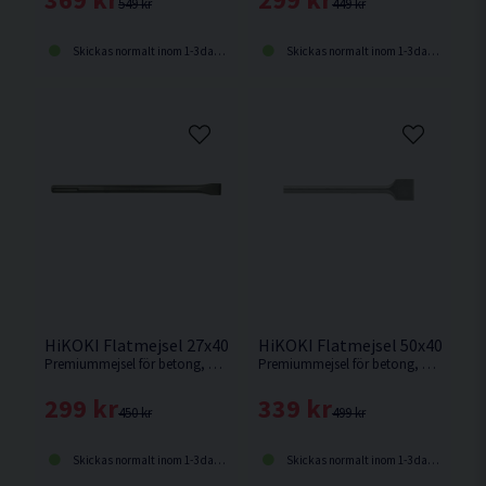
549 kr
449 kr
Skickas normalt inom 1-3 dagar
Skickas normalt inom 1-3 dagar
HiKOKI Flatmejsel 27x400mm SDS-Max
HiKOKI Flatmejsel 50x400mm
Premiummejsel för betong, kakel, murverk och sten från HiKOKI.
Premiummejsel för betong, kakel, murverk och sten från HiKOKI.
299 kr
339 kr
450 kr
499 kr
Skickas normalt inom 1-3 dagar
Skickas normalt inom 1-3 dagar