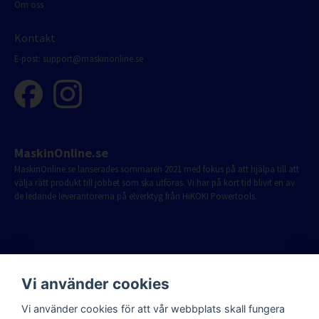
Om oss
Kontakt
E-post:
support@maskinonline.se
MaskinOnline.se
MaskinOnline.se lanserades sommaren 2021 med fokus på att hjälpa till att
välja rätt produkt till jobbet som ska utföras. Vi har på kort tid blivit en av
de ledande leverantörerna på elverktyg från HiKOKI Powertools.
Vi använder cookies
Vi använder cookies för att vår webbplats skall fungera