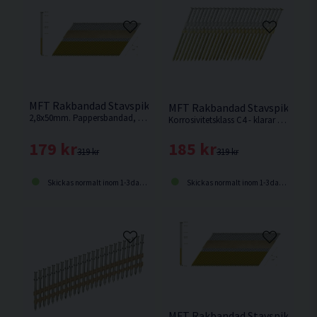
MFT Rakbandad Stavspik Varmförzinkad 34° 2,8x50mm 500s
MFT Rakbandad Stavspik C4 2
2,8x50mm. Pappersbandad, rak, 34° med hel (offset) spikskalle och varmförzinkad beläggning.
Korrosivitetsklass C4 - klarar atmosfär med måttlig mängd salt, påtagliga mängder luftföroreningar och hög luftfuktighet.
179 kr
185 kr
319 kr
319 kr
Skickas normalt inom 1-3 dagar
Skickas normalt inom 1-3 dagar
MFT Rakbandad Stavspik Varm