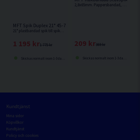
2,8x65mm. Pappersbandad, rak, 34° med hel (offset) spikskalle och varmförzinkad beläggning.
MFT Spik Duplex 21° 45-77mm
21° plastbandad spik till spikpistolen HiKOKI NR3675DD.
209 kr
1 195 kr
369 kr
1 775 kr
Skickas normalt inom 1-3 dagar
Skickas normalt inom 1-3 dagar
Kundtjänst
Mina sidor
Köpvillkor
Kundtjänst
Policy och cookies