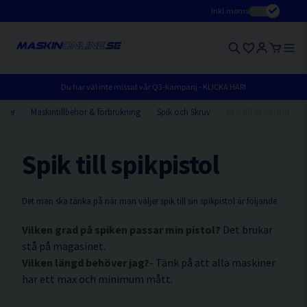
Inkl.moms
Du har väl inte missat vår Q3-kampanj - KLICKA HÄR!
kter
Maskintillbehör & förbrukning
Spik och Skruv
Spik till spikpistol
Spik till spikpistol
Det man ska tänka på när man väljer spik till sin spikpistol är följande
Vilken grad på spiken passar min pistol?
Det brukar
stå på magasinet.
Vilken längd behöver jag?
- Tänk på att alla maskiner
har ett max och minimum mått.