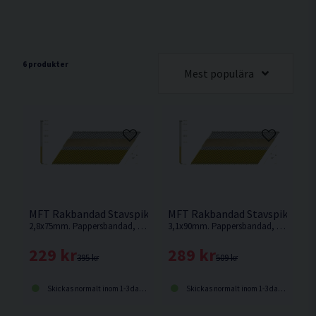
6 produkter
Mest populära
MFT Rakbandad Stavspik Varmförzinkad 34° 2,8x75mm 500s
MFT Rakbandad Stavspik Varm
2,8x75mm. Pappersbandad, rak, 34° med hel (offset) spikskalle och varmförzinkad beläggning.
3,1x90mm. Pappersbandad, rak, 34° med hel (offset) spikskalle och varmförzinkad beläggning.
229 kr
289 kr
395 kr
509 kr
Skickas normalt inom 1-3 dagar
Skickas normalt inom 1-3 dagar