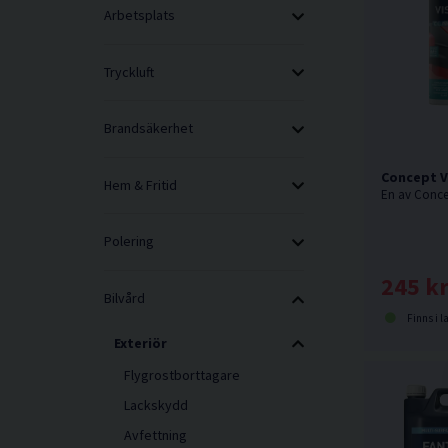
Arbetsplats
Tryckluft
Brandsäkerhet
Concept V
Hem & Fritid
Polering
245 k
Bilvård
Finns i l
Exteriör
Flygrostborttagare
Lackskydd
Avfettning