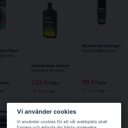
Alkalisk Avfettning Aut
ista Plastförnyare 500ml
Alkalisk avfettning med vax, Utmärkt till vardaglig tvätt och som lämnar ett skyddande vaxlager
En av Concepts mest kända produkter. Vista renoverar och impregnerar plast, gummi och vinyl. Extremt dryg, kan läggas i lager så att ytan mättas.
Vaxschampo Autosmart Vaxtvätt 500ml
Vaxtvätt är ett vaxschampo med extra mycket äkta Carnauba-vax som efterlämnar en hög finish.
99 kr
r
119 kr
129 kr
295 kr
135 kr
Finns i lager
ager
Finns i lager
Vi använder cookies
Vi använder cookies för att vår webbplats skall
fungera och erbjuda dig bästa upplevelse.