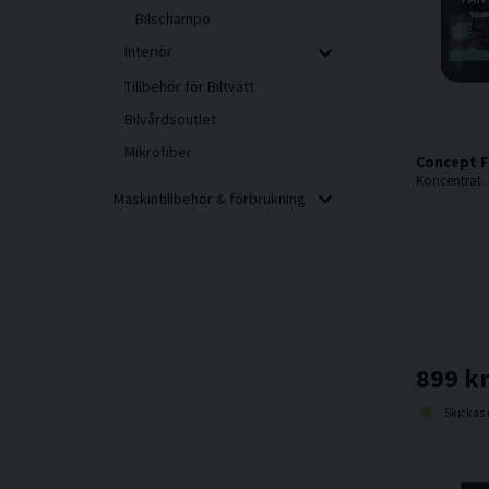
Bilschampo
Interiör
Tillbehör för Biltvätt
Bilvårdsoutlet
Mikrofiber
Concept F
Maskintillbehör & förbrukning
899 k
Skickas norma