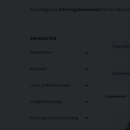
Använd gärna
filtreringsfunktionen
för att lättare
PRODUKTER
Flygrostb
Batteridrivet
Nätdrivet
Bilscham
Laser- & Mätinstrument
12 produkter
Trädgårdsverktyg
Personlig Skyddsutrustning