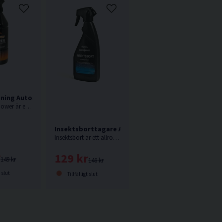
tning Autosmart Power 1L
Autosmart Power är en tjärlösande avfettning som med fördel används under vintern, men även som punktrengöring under resten av året.
Insektsborttagare Autosmart 500ml
Insektsbort är ett allround rengöringsmedel som framförallt avlägsnar fasttorkade insekter men är även mycket effektiv på sav, kåda, sot och gräs.
r
129 kr
149 kr
146 kr
t slut
Tillfälligt slut