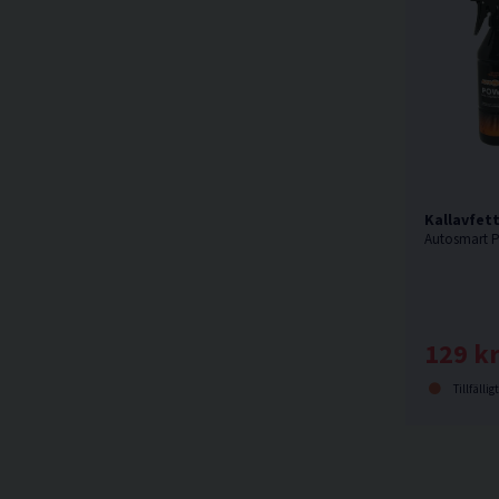
Kallavfet
129 k
Tillfällig