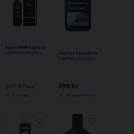
Rupes M606 Rapid Cleaner Detailer 500ml
osmart Fordonsavfettning 1L
Lättarbetad allround rengöringsspray från Rupes.
Concept Squeaky Glasrengöring 5L
Högeffektiv glas & fönsterputs. Bruksfärdig lösning. Ger ett perfekt resultat utan ränder.
169 kr
399 kr
329 kr
Finns i lager
Skickas normalt inom 1-3 dagar