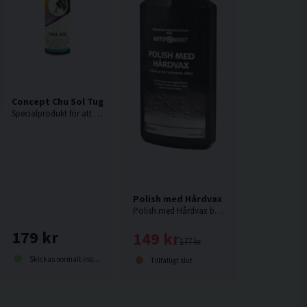
Vinylglans 5L
Concept Chu Sol Tuggummiborttagare 450ml
Specialprodukt för att ta bort fastkletat tuggummi och limrester efter dekaler. Även utmärkt för fastbränd asfalt. Aerosol 450 ml.
Polish med Hårdvax Autosmart 500ml
Polish med Hårdvax både polerar på djupet och ger en skyddande vaxyta i ett och samma arbetsmoment.
179 kr
149 kr
177 kr
Skickas normalt inom 1-3 dagar
Tillfälligt slut