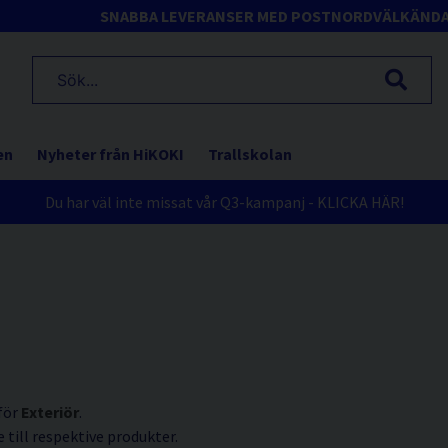
SNABBA LEVERANSER MED POSTNORD
VÄLKÄND
en
Nyheter från HiKOKI
Trallskolan
Du har väl inte missat vår Q3-kampanj - KLICKA HÄR!
 för
Exteriör
.
till respektive produkter.