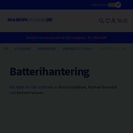
Inkl.moms
Du har väl inte missat vår Q3-kampanj - KLICKA HÄR!
Hem
Produkter
Arbetsplats
Verkstad & Fordon
Batterihantering
Batterihantering
Här hittar du vårt sortiment av
Batteriladdare
,
Batteri-booster
och
Batteritestare
.