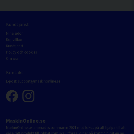
Kundtjänst
Mina sidor
Köpvillkor
Kundtjänst
Policy och cookies
Om oss
Kontakt
E-post:
support@maskinonline.se
MaskinOnline.se
MaskinOnline.se lanserades sommaren 2021 med fokus på att hjälpa till att
välja rätt produkt till jobbet som ska utföras. Vi har på kort tid blivit en av