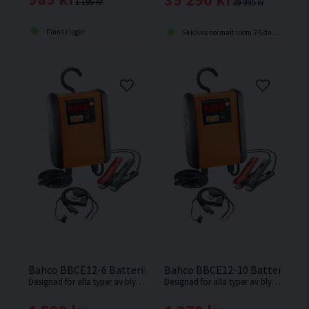
1 195 kr
39 995 kr
Finns i lager
Skickas normalt inom 2-5 dagar
Bahco BBCE12-6 Batteriladdare 12V 6A
Bahco BBCE12-10 Batteriladda
Designad för alla typer av bly-syrabatterier som AGM, Cal/Cal, Gel, SLI, VRLA, EFB inklusive Start & Stop
Designad för alla typer av bly-syrabatterier som AGM, Cal/Cal, Gel, SLI, VRLA, EFB inklusive Start & Stop