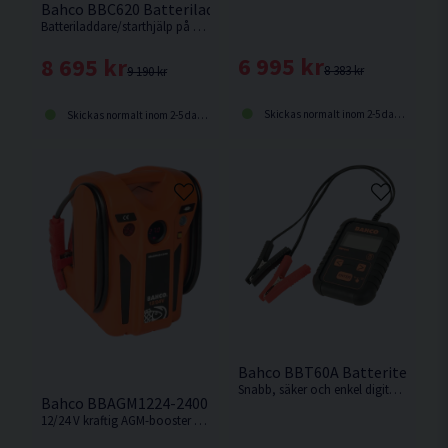
Bahco BBC620 Batteriladdare / Starthjälp 12-24V
Batteriladdare/starthjälp på hjul från Bahco.
6 995 kr
8 695 kr
8 383 kr
9 190 kr
Skickas normalt inom 2-5 dagar
Skickas normalt inom 2-5 dagar
Bahco BBT60A Batteritestare D
Snabb, säker och enkel digital testare för snabb och exakt batteri- och systemtestdiagnostik från Bahco.
Bahco BBAGM1224-2400 Booster 12-24V 2400/1200CA
12/24 V kraftig AGM-booster med startström 2400/1200 CA