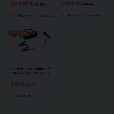
1 895 kr
10 995 kr
2 195 kr
13 695 kr
Skickas normalt inom 2-5 dagar
Skickas normalt inom 2-5 dagar
Q3 KAMPANJ
Irimo Batteriladdare 6/12 V 6 A
Batteriladdare för laddning och underhållsladdning av 6 V och 12 V batterier. 3 A laddning På 6 V och 6 A på 12 V.
349 kr
449 kr
Finns i lager