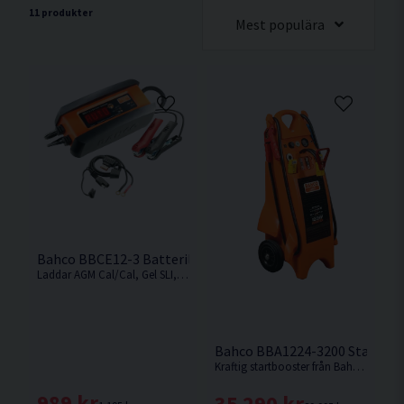
11 produkter
Mest populära
Bahco BBCE12-3 Batteriladdare 12V 3A
Laddar AGM Cal/Cal, Gel SLI, VRLA, EFB batterier inklusive Start & Stop samt litium LiFePO4.
Bahco BBA1224-3200 Starthjäl
Kraftig startbooster från Bahco med 3200 A i startström vid 12V och 1600 A vid 24V
989 kr
35 290 kr