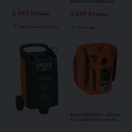
Batteriladdare/starthjälp på hjul från Bahco.
2 495 kr
5 895 kr
2 895 kr
6 195 kr
Skickas normalt inom 2-5 dagar
Finns i Lager
Bahco BBAGM12-1200 Booster
12 V kraftfull AGM-booster från Bahco med startström 1200CA