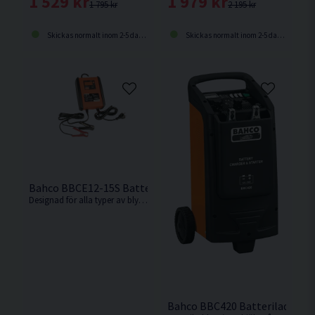
1 529 kr
1 979 kr
1 795 kr
2 195 kr
Skickas normalt inom 2-5 dagar
Skickas normalt inom 2-5 dagar
Bahco BBCE12-15S Batteriladdare 12V 15A
Designad för alla typer av bly-syrabatterier som AGM, Cal/Cal, Gel, SLI, VRLA, EFB inklusive Start & Stop
Bahco BBC420 Batteriladdare /