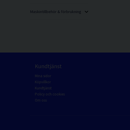
Maskintillbehör & förbrukning
Kundtjänst
Mina sidor
Köpvillkor
Kundtjänst
Policy och cookies
Om oss