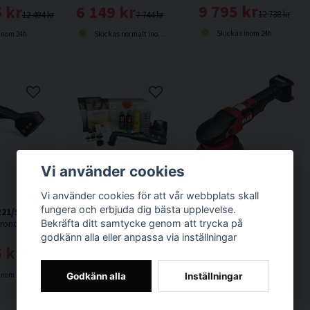
9 795 kr
 kr
6 149 kr
12 738 kr
12 494 kr
7 744 kr
Skickas inom 24h
inom 24h
Skickas normalt inom 1-3 dagar
Vi använder cookies
Vi använder cookies för att vår webbplats skall
fungera och erbjuda dig bästa upplevelse.
21/STD Polermaskin 18V (2x5,0Ah)
Rupes HR81MLII/LUX Polermaskin Nano 10,8V (2x2,0A
FLEX XFE15 Polermaskin 
Bekräfta ditt samtycke genom att trycka på
150mm stödrondell & 180mm polerrondell. Rupes flaggskeppsmodell, Nu som batteridriven.
Nyhet! Rupes iBrid Nano2 HR81MLII är en kompakt och flexibel polermaskin för precisionsarbeten i svåråtkomliga utrymmen.
150mm stödrondell. Justerbart varvtal mellan 2700-8700. Oscillerande med frirotering. 15mm orbit.
godkänn alla eller anpassa via inställningar
 kr
10 795 kr
6 169 kr
13 725 kr
13 475 kr
6 495 kr
inom 24h
Skickas inom 24h
Finns i lager
Godkänn alla
Inställningar