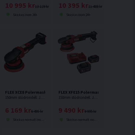
10 995 kr
10 395 kr
13 119 kr
11 488 kr
Skickas inom 24h
Skickas inom 24h
h)
18V
FLEX XCE8 Polermaskin 18V
FLEX XFE15 Polermaskin 18V (2x5,0Ah)
150mm stödrondell. Justerbart varvtal mellan 2700-8700. Oscillerande med styrt rörelsemönster. 8mm orbit.
150mm stödrondell. Justerbart varvtal mellan 2700-8700. Oscillerande med frirotering. 15mm orbit.
6 169 kr
9 490 kr
6 495 kr
9 995 kr
Skickas normalt inom 1-3 dagar
Skickas normalt inom 1-3 dagar