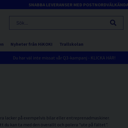
SNABBA LEVERANSER MED POSTNORD
VÄLKÄND
en
Nyheter från HiKOKI
Trallskolan
Du har väl inte missat vår Q3-kampanj - KLICKA HÄR!
ra lacker på exempelvis bilar eller entreprenadmaskiner.
 du kan ta med den överallt och polera "ute på fältet".