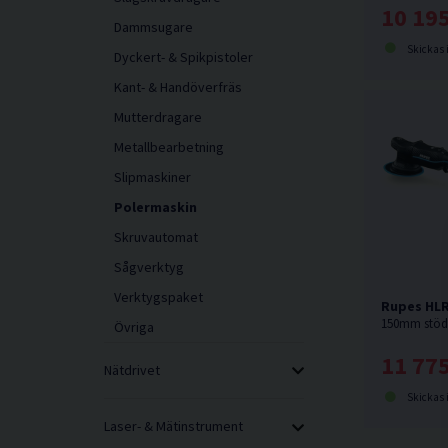
10 195
Dammsugare
Skickas 
Dyckert- & Spikpistoler
Kant- & Handöverfräs
Mutterdragare
Metallbearbetning
Slipmaskiner
Polermaskin
Skruvautomat
Sågverktyg
Verktygspaket
Rupes HLR
Övriga
11 775
Nätdrivet
Skickas 
Laser- & Mätinstrument