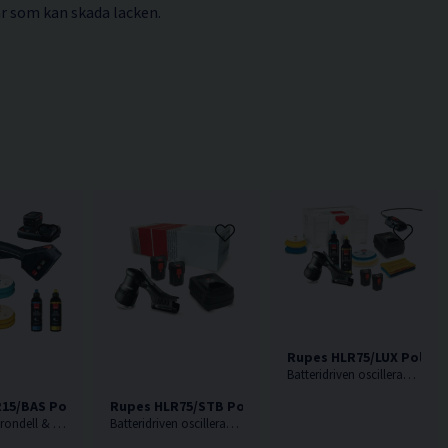
ar som kan skada lacken.
Rupes HLR75/LUX Polerma
Batteridriven oscillerande polermaskin från Rupes som är designad med god balans och ergonomi.
15/BAS Polermaskin 18V (2x5,0Ah)
Rupes HLR75/STB Polermaskin 18V (2x2,5Ah)
125mm stödrondell & 150mm polerrondell. Rupes flaggskeppsmodell, Nu som batteridriven.
Batteridriven oscillerande polermaskin från Rupes som är designad med god balans och ergonomi.