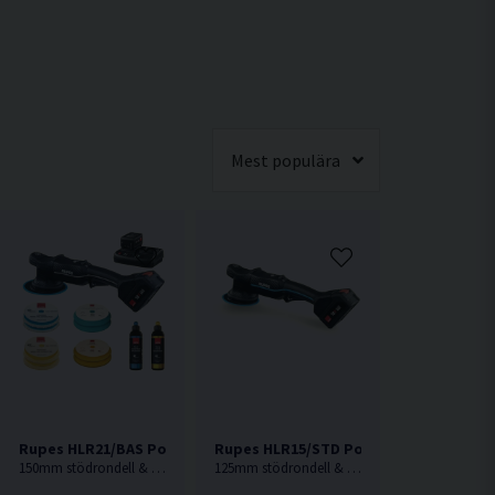
Mest populära
skin 18V (2x2,5Ah)
Rupes HLR21/BAS Polermaskin 18V (2x5,0Ah)
Rupes HLR15/STD Polermaskin 18V (2x5
150mm stödrondell & 180mm polerrondell. Rupes flaggskeppsmodell, Nu som batteridriven.
125mm stödrondell & 150mm polerrondell. Rupes flaggskeppsmodell, Nu som batteridriven.