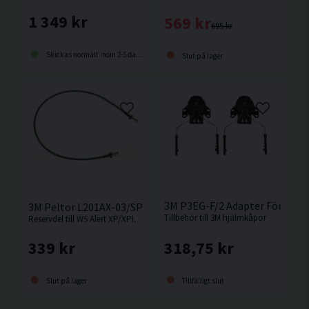
1 349 kr
569 kr
695 kr
Skickas normalt inom 2-5 dagar
Slut på lager
3M P3EG-F/2 Adapter För Hjäl
3M Peltor L201AX-03/SP Kabel
Tillbehör till 3M hjälmkåpor
Reservdel till WS Alert XP/XPI.
318,75 kr
339 kr
Tillfälligt slut
Slut på lager