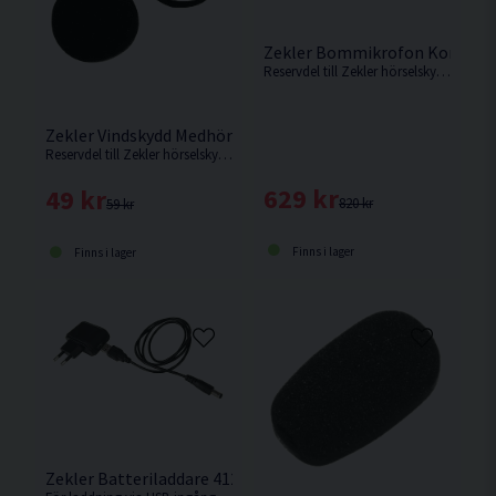
Zekler Bommikrofon Komplet
Reservdel till Zekler hörselskydd.
Zekler Vindskydd Medhörningsmikrofoner
Reservdel till Zekler hörselskydd. Levereras i 2-pack
629 kr
49 kr
820 kr
59 kr
Finns i lager
Finns i lager
Zekler Batteriladdare 412