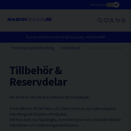
Inkl.moms
Du har väl inte missat vår Q3-kampanj - KLICKA HÄR!
ter
Personlig Skyddsutrustning
Hörselskydd
Tillbehör & Reservdelar
Tillbehör &
Reservdelar
Här finner ni vårt utbud av tillbehör till hörselskydd.
Vi har tillbehör till 3M Peltor och Zekler i form av nya hjälmadaptrar,
mikrofonguide (Gejder) och Kåpskal.
Det finns även nya hjässbyglar, bommikrofoner och vindskydd till både
mikrofonen och medhörningsmikrofonerna.