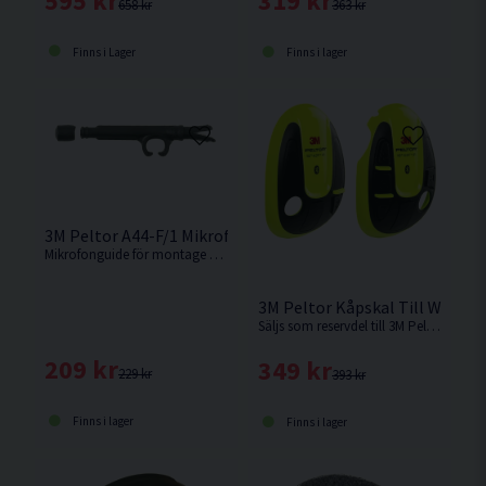
595 kr
319 kr
658 kr
363 kr
Finns i Lager
Finns i lager
3M Peltor A44-F/1 Mikrofonguide Hörselskydd
Mikrofonguide för montage på 3M Peltor P3EG-F/2.
Säljs som reservdel till 3M Peltor kåpor.
209 kr
349 kr
229 kr
393 kr
Finns i lager
Finns i lager