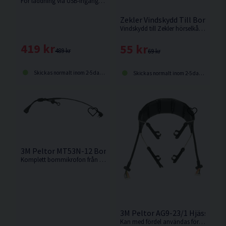
För laddning via USB-ingång liksom via vägguttag.
Zekler Vindskydd Till Bommik
Vindskydd till Zekler hörselkåpor.
419 kr
55 kr
489 kr
69 kr
Skickas normalt inom 2-5 dagar
Skickas normalt inom 2-5 dagar
3M Peltor MT53N-12 Bommikrofon
Komplett bommikrofon från 3M.
3M Peltor AG9-23/1 Hjässbyge
Kan med fördel användas för att bygga om hjälmkåpor till vanliga hörselskydd.