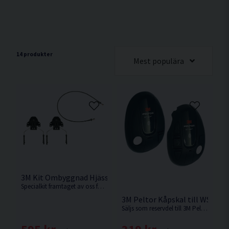
14 produkter
Mest populära
3M Kit Ombyggnad Hjässbygel Till Hjälmkåpa
Specialkit framtaget av oss för ombyggnad av 3M WS Alert XP/XPI/X.
3M Peltor Kåpskal till WS Alert 
Säljs som reservdel till 3M Peltor kåpor.