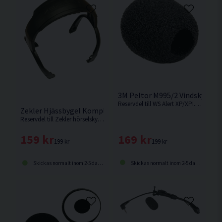
3M Peltor M995/2 Vindskydd
Reservdel till WS Alert XP/XPI. Levereras i 2-pack.
Zekler Hjässbygel Komplett
Reservdel till Zekler hörselskydd.
169 kr
159 kr
199 kr
199 kr
Skickas normalt inom 2-5 dagar
Skickas normalt inom 2-5 dagar