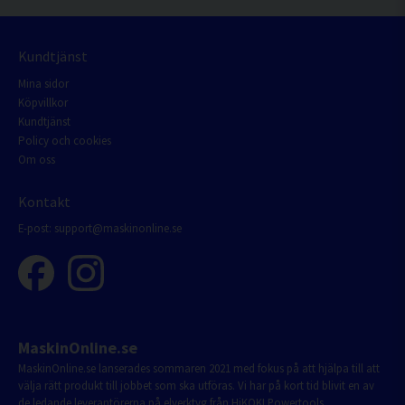
Kundtjänst
Mina sidor
Köpvillkor
Kundtjänst
Policy och cookies
Om oss
Kontakt
E-post:
support@maskinonline.se
MaskinOnline.se
MaskinOnline.se lanserades sommaren 2021 med fokus på att hjälpa till att
välja rätt produkt till jobbet som ska utföras. Vi har på kort tid blivit en av
de ledande leverantörerna på elverktyg från HiKOKI Powertools.