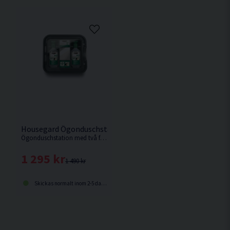
Housegard Ögonduschstation 2x500ml
Ögonduschstation med två flaskor steril 0,9 % NaCl för omedelbar ursköljning av ögon i arbetsmiljöer där damm och partiklar kan förekomma.
1 295 kr
1 490 kr
Skickas normalt inom 2-5 dagar