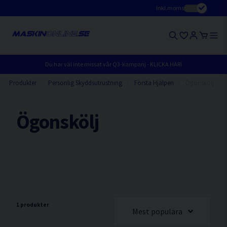
Inkl.moms
Du har väl inte missat vår Q3-kampanj - KLICKA HÄR!
Produkter
Personlig Skyddsutrustning
Första Hjälpen
Ögonskölj
Ögonskölj
1 produkter
Mest populära