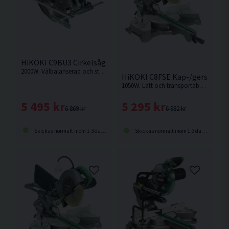
HiKOKI C9BU3 Cirkelsåg 235mm (2000W)
2000W. Välbalanserad och stark cirkelsåg med hög kapacitet för krävande jobb
HiKOKI C8FSE Kap-/gersåg 21
1050W. Lätt och transportabel kap-/gersåg med hög sågkapacitet
5 495 kr
5 295 kr
6 869 kr
6 982 kr
Skickas normalt inom 1-3 dagar
Skickas normalt inom 1-3 dagar