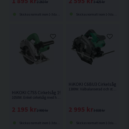
2 595 kr
1 895 kr
3 425 kr
2 263 kr
Skickas normalt inom 1-3 dagar
Skickas normalt inom 1-3 dagar
HiKOKI C6BU3 Cirkelsåg 165m
1300W. Välbalanserad och stark cirkelsåg med hög kapacitet för krävande jobb
HiKOKI C7SS Cirkelsåg 190mm (1050W)
1050W. Enkel cirkelsåg med hög kapkapacitet
2 995 kr
2 195 kr
3 838 kr
2 900 kr
Skickas normalt inom 1-3 dagar
Skickas normalt inom 1-3 dagar