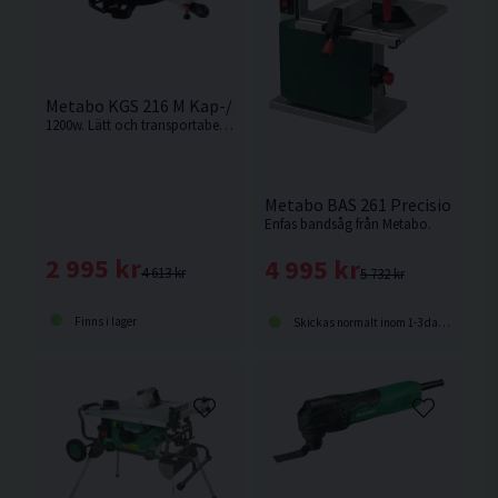
Metabo KGS 216 M Kap-/gersåg 216MM (1200W)
1200w. Lätt och transportabel kap-/gersåg med hög sågkapacitet och skugglinjemarkör.
Metabo BAS 261 Precision Ban
Enfas bandsåg från Metabo.
2 995 kr
4 995 kr
4 613 kr
5 732 kr
Finns i lager
Skickas normalt inom 1-3 dagar