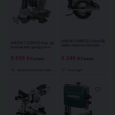
HiKOKI C6MEY2 Cirkelsåg 165
HiKOKI C12RSH3 Kap-/gersåg 305MM (1520W)
1050W. Nätdriven kolborstfri 165mm cirkelsåg från HiKOKI. Högst kapdjup i 165mm klassen.
Kompakt kap-/gersåg som kan placeras nära vägg. Snabbfäste i framkant för att enkelt låsa sågen i geringsläget och i bakkant för fasningsläget.
3 249 kr
9 895 kr
4 063 kr
11 938 kr
Finns i lager
Skickas normalt inom 1-3 dagar