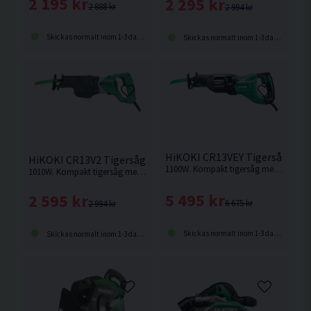
2 195 kr
2 295 kr
2 888 kr
2 994 kr
Skickas normalt inom 1-3 dagar
Skickas normalt inom 1-3 dagar
HiKOKI CR13VEY Tigersåg (11
HiKOKI CR13V2 Tigersåg (1010W)
1100W. Kompakt tigersåg med stark motor och hög avverkningskapacitet.
1010W. Kompakt tigersåg med hög sågkapacitet och steglöst variabelt varvtal.
5 495 kr
2 595 kr
6 675 kr
2 994 kr
Skickas normalt inom 1-3 dagar
Skickas normalt inom 1-3 dagar