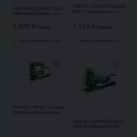
HiKOKI CJ160VA Sticksåg (800
HiKOKI CJ110MVA Sticksåg (720W)
800W. Välbalanserad med stark motor och hög sågkapacitet.
720W. Mycket kompakt och välbalanserad med stark motor och hög sågkapacitet.
3 250 kr
2 695 kr
3 644 kr
3 563 kr
Skickas normalt inom 1-3 dagar
Skickas normalt inom 1-3 dagar
HiKOKI CJ90VST2 Sticksåg (705W)
705W. Kompakt och lätt med hög användarvänlighet.
HiKOKI CJ90VAST2 Sticksåg (
705W. Användarvänlig med funktionell design. Bekvämt, gummibelagt grepp.