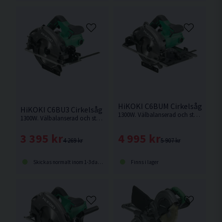
HiKOKI C6BUM Cirkelsåg 165
HiKOKI C6BU3 Cirkelsåg 165mm (1300W) HSC
1300W. Välbalanserad och stark cirkelsåg som är anpassad för styrskena.
1300W. Välbalanserad och stark cirkelsåg med hög kapacitet för krävande jobb
4 995 kr
3 395 kr
5 907 kr
4 269 kr
Finns i lager
Skickas normalt inom 1-3 dagar