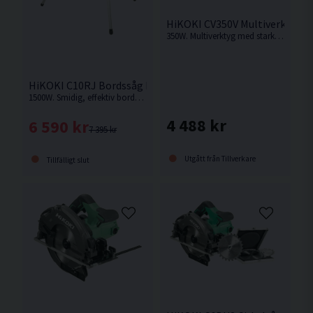
HiKOKI CV350V Multiverktyg (
350W. Multiverktyg med stark motor och bra avverkningskapacitet
HiKOKI C10RJ Bordssåg Med Stativ 254MM (1500W)
1500W. Smidig, effektiv bordsåg med hög sågkapacitet och bordsförlängning som ger stor stödyta.
4 488 kr
6 590 kr
7 395 kr
Utgått från Tillverkare
Tillfälligt slut