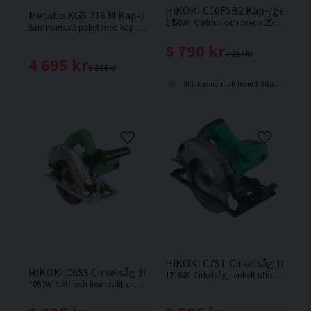
HiKOKI C10FSB2 Kap-/gersåg
Metabo KGS 216 M Kap-/gersåg 216MM Inkl. Stativ KSU 251
1450W. Kraftfull och precis 254 mm kap-/gersåg med kompakt glidfunktion
Sammansatt paket med kap-/gersåg samt stativ från Metabo.
5 790 kr
7 237 kr
4 695 kr
6 244 kr
Skickas normalt inom 1-3 dagar
HiKOKI C7ST Cirkelsåg 185mm
HiKOKI C6SS Cirkelsåg 165mm (1050W)
1710W. Cirkelsåg i enkelt utförande med hög kapkapacitet.
1050W. Lätt och kompakt cirkelsåg med hög kapkapacitet