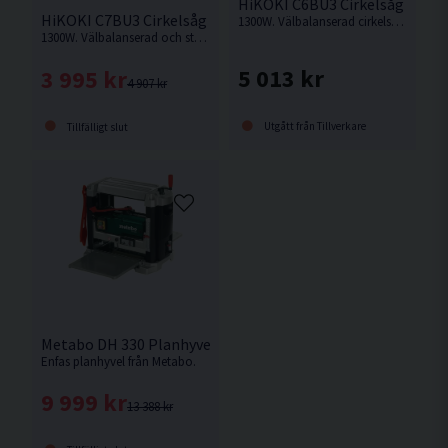
HiKOKI C6BU3 Cirkelsåg 165mm
HiKOKI C7BU3 Cirkelsåg 190MM (1300W)
1300W. Välbalanserad cirkelsåg med 3 st cirkelsågsblad (14T/24T/40T)
1300W. Välbalanserad och stark cirkelsåg med hög kapacitet för krävande jobb
5 013 kr
3 995 kr
4 907 kr
Utgått från Tillverkare
Tillfälligt slut
Metabo DH 330 Planhyvel 0-3mm (1800w)
Enfas planhyvel från Metabo.
9 999 kr
13 388 kr