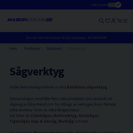
Inkl.moms
Du har väl inte missat vår Q3-kampanj - KLICKA HÄR!
Hem
Produkter
Nätdrivet
Sågverktyg
Sågverktyg
Under denna kategori finner ni våra
Nätdrivna sågverktyg
.
Denna kategori innehåller flera olika produkter som används vid
sågning av både Metall och Trä. Många av verktygen finns i flertalet
olika storlekar i form av olika klingstorlekar.
Här hittar du
Cirkelsågar, Multiverktyg, Sticksågar,
Tigersågar,
Kap-& Gersåg, Bordsåg
och mer.
Använd gärna
filtreringsfunktionen
för att lättare hitta produkten du