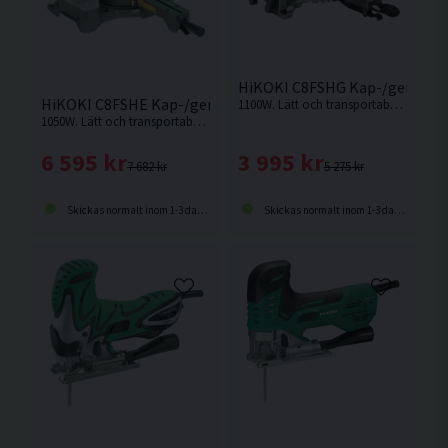
HiKOKI C8FSHG Kap-/gersåg 
HiKOKI C8FSHE Kap-/gersåg 216MM (1050W)
1100W. Lätt och transportabel kap-/gersåg med hög sågkapacitet och lasermarkör.
1050W. Lätt och transportabel kap-/gersåg med hög sågkapacitet och lasermarkör
3 995 kr
6 595 kr
5 275 kr
7 682 kr
Skickas normalt inom 1-3 dagar
Skickas normalt inom 1-3 dagar