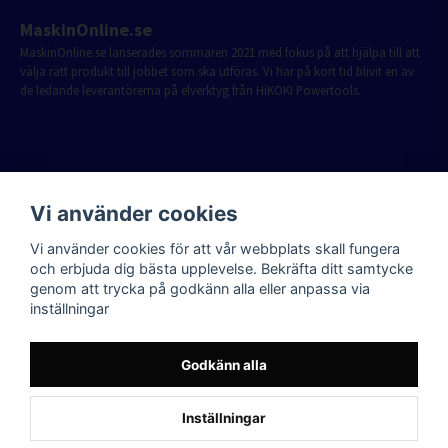
MaskinOnline.se
MaskinOnline.se lanserades sommaren 2021 med fokus på att hjälpa till att
välja rätt produkt till jobbet som ska utföras. Vi har på kort tid blivit en av
de ledande leverantörerna på elverktyg från HiKOKI Powertools.
Vi använder cookies
Vi använder cookies för att vår webbplats skall fungera
och erbjuda dig bästa upplevelse. Bekräfta ditt samtycke
genom att trycka på godkänn alla eller anpassa via
inställningar
Godkänn alla
Inställningar
Powered by Nyehandel AB