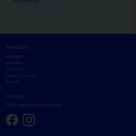
Tillfälligt slut
Kundtjänst
Mina sidor
Köpvillkor
Kundtjänst
Policy och cookies
Om oss
Kontakt
E-post:
support@maskinonline.se