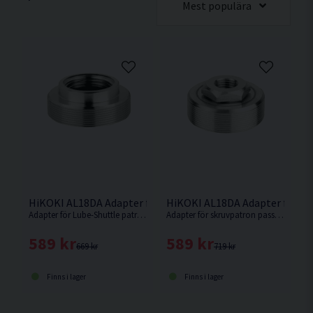
Mest populära
HiKOKI AL18DA Adapter f. Lube-Shuttle® Patron
HiKOKI AL18DA Adapter f. Skr
Adapter för Lube-Shuttle patroner passande fettspruta AL18DA.
Adapter för skruvpatron passande fettspruta AL18DA.
589 kr
589 kr
669 kr
719 kr
Finns i lager
Finns i lager