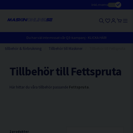
Inkl.moms
Du har väl inte missat vår Q3-kampanj - KLICKA HÄR!
kintillbehör & förbrukning
Tillbehör till Maskiner
Tillbehör till Fettspruta
Tillbehör till Fettspruta
Här hittar du våra tillbehör passande
Fettspruta
.
2 produkter