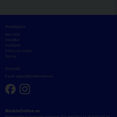
Kundtjänst
Mina sidor
Köpvillkor
Kundtjänst
Policy och cookies
Om oss
Kontakt
E-post:
support@maskinonline.se
MaskinOnline.se
MaskinOnline.se lanserades sommaren 2021 med fokus på att hjälpa till att