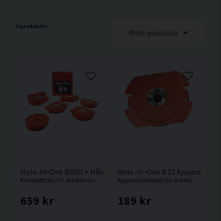
3 produkter
Mest populära
Hole-In-One 800XL+ Hålsökarsats 6 delar
Hole-In-One 8:22 Apparatdosi
Komplettsats för enkeldosor som används för att lokalisera apparat- & kopplingsdosor efter en skiva monterats utanpå.
Apparatdosinsats för enkeldosa som fästs inuti en apparatdosa för att möjliggöra att hålsökaren (säljs separat) kan hitta dosan genom en yttre skiva.
659 kr
189 kr