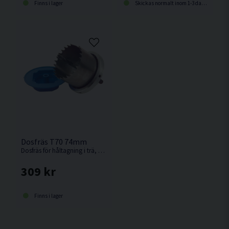
Finns i lager
Skickas normalt inom 1-3 dagar
Dosfräs T70 74mm
Dosfräs för håltagning i trä, hårda och porösa plattor, gipsskivor, plast och liknande material. Håldiametern är anpassad för eldosor.
309 kr
Finns i lager