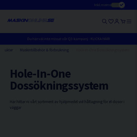
Inkl.moms
Du har väl inte missat vår Q3-kampanj - KLICKA HÄR!
odukter
Maskintillbehör & förbrukning
Hole-In-One Dossökningssystem
Hole-In-One
Dossökningssystem
Här hittar ni vårt sortiment av hjälpmedel vid håltagning för el-dosor i
väggar