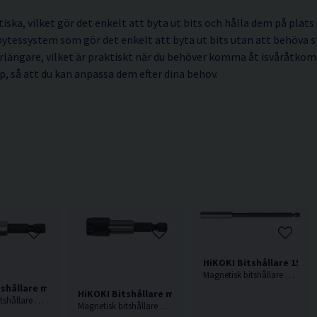
iska, vilket gör det enkelt att byta ut bits och hålla dem på plats
bytessystem som gör det enkelt att byta ut bits utan att behöva sk
rlängare, vilket är praktiskt när du behöver komma åt isvåråtkoml
up, så att du kan anpassa dem efter dina behov.
HiKOKI Bitshållare 150-
Magnetisk bitshållare med ring.
shållare m. Djupinställning
HiKOKI Bitshållare m. Bajonettfattning
Magnetisk bitshållare med djupinställning
Magnetisk bitshållare med bajonettfattning