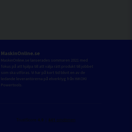
MaskinOnline.se
MaskinOnline.se lanserades sommaren 2021 med
fokus på att hjälpa till att välja rätt produkt till jobbet
som ska utföras. Vi har på kort tid blivit en av de
ledande leverantörerna på elverktyg från HiKOKI
Powertools.