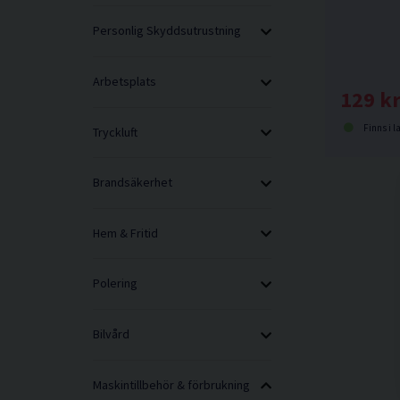
Personlig Skyddsutrustning
Arbetsplats
129 k
Finns i l
Tryckluft
Brandsäkerhet
Hem & Fritid
Polering
Bilvård
Maskintillbehör & förbrukning