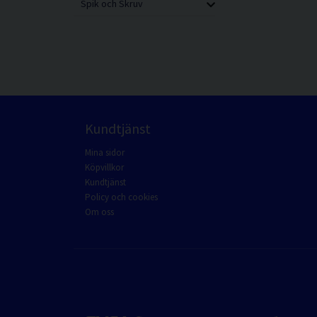
Spik och Skruv
Kundtjänst
Mina sidor
Köpvillkor
Kundtjänst
Policy och cookies
Om oss