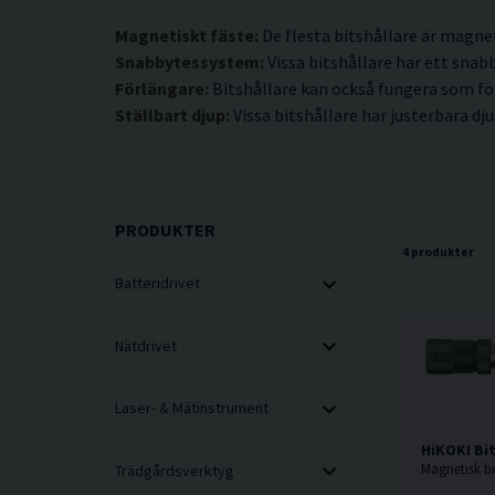
Magnetiskt fäste:
De flesta bitshållare är magnet
Snabbytessystem:
Vissa bitshållare har ett snab
Förlängare:
Bitshållare kan också fungera som fö
Ställbart djup:
Vissa bitshållare har justerbara dj
PRODUKTER
4 produkter
Batteridrivet
Nätdrivet
Laser- & Mätinstrument
HiKOKI Bit
Trädgårdsverktyg