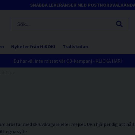
SNABBA LEVERANSER MED POSTNORD
VÄLKÄND
en
Nyheter från HiKOKI
Trallskolan
Du har väl inte missat vår Q3-kampanj - KLICKA HÄR!
itshållare
som arbetar med skruvdragare eller mejsel. Den hjälper dig att hål
itt egna syfte