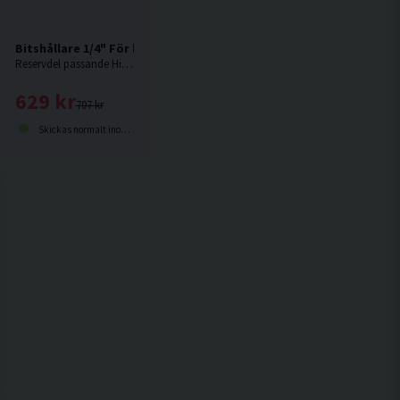
Bitshållare 1/4" För borrskruvdragare DS18DDQ
Reservdel passande HiKOKI DS18DDQ.
629 kr
707 kr
Skickas normalt inom 1-3 dagar