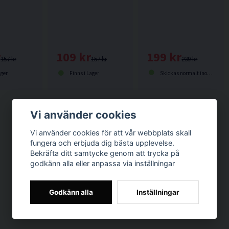
199 kr
r
109 kr
239 kr
157 kr
157 kr
Skickas normalt inom 1-3 dagar
ager
Finns i Lager
Vi använder cookies
Vi använder cookies för att vår webbplats skall
fungera och erbjuda dig bästa upplevelse.
Bekräfta ditt samtycke genom att trycka på
godkänn alla eller anpassa via inställningar
Godkänn alla
Inställningar