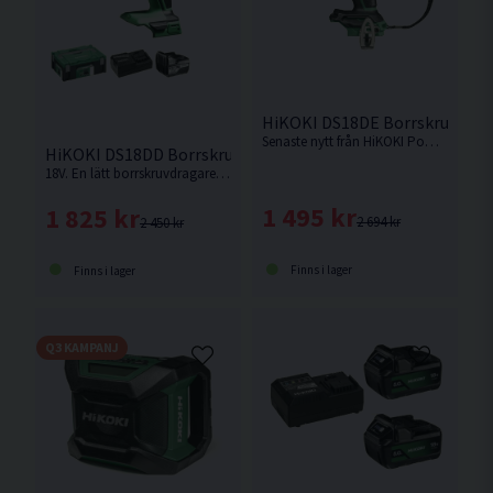
HiKOKI DS18DE Borrskruvdrag
Senaste nytt från HiKOKI Powertools. Borrskruvdragare med kort maskinkropp och enastående balans. Smart säkerhetsfunktion som motverkar "Kick back" Levereras utan batteri och laddare med manual men utan låda.
HiKOKI DS18DD Borrskruvdragare 18V (1x5,0Ah)
18V. En lätt borrskruvdragare med enastående balans och manövrerbarhet från Hikoki.
1 495 kr
1 825 kr
2 694 kr
2 450 kr
Finns i lager
Finns i lager
Q3 KAMPANJ