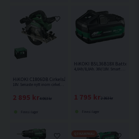
HiKOKI BSL36B18X Batteri 36V/
4,0Ah/8,0Ah. 36V/18V. Smart Multivolt-batteri som ändrar volt-nivå beroende på vilken maskin som används.
HiKOKI C1806DB Cirkelsåg 165mm 18V
18V. Senaste nytt inom cirkelsågar från HiKOKI. Högst kapdjup i 165mm klassen. Levereras utan batteri och laddare. Ersättaren till C18DBAL.
1 795 kr
2 895 kr
2 363 kr
4 063 kr
Finns i lager
Finns i lager
Q3 KAMPANJ