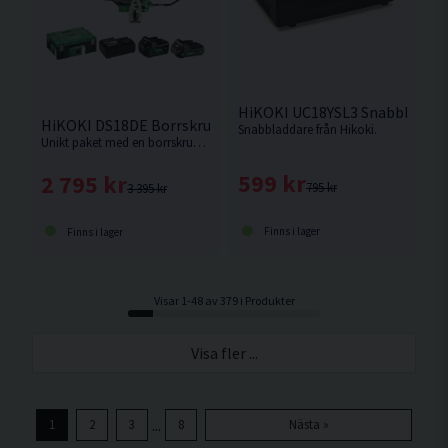
HiKOKI UC18YSL3 Snabbladdar
HiKOKI DS18DE Borrskruvdragare 18V (1x5,0Ah 1x2,0Ah)
Snabbladdare från Hikoki.
Unikt paket med en borrskruvdragare med två olika batteristorlekar, snabbladdare samt bitssats. Kort maskinkropp och enastående balans med inbyggd säkerhetsfunktion mot "Kick back" Den bästa proffsborrskruvdragaren från HiKOKI !
599 kr
2 795 kr
795 kr
3 395 kr
Finns i lager
Finns i lager
Visar 1-48 av 379 i Produkter
Visa fler ...
...
1
2
3
8
Nästa »