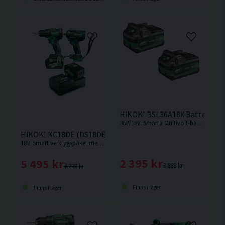
HiKOKI BSL36A18X Batteripaket
36V/18V. Smarta Multivolt-batterier som ändrar volt-nivå beroende på vilken maskin som används. Ersättaren till BSL36A18. Levereras i 2-pack.
HiKOKI KC18DE (DS18DE/WR18DH) Verktygspaket 18V (2x5
18V. Smart verktygspaket med 2 st kompakta och kraftfulla 18V batteriverktyg.
2 395 kr
5 495 kr
3 888 kr
7 238 kr
Finns i lager
Finns i lager