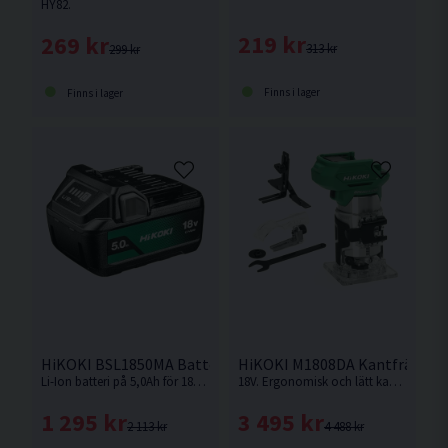
HY82.
219 kr
269 kr
313 kr
299 kr
Finns i lager
Finns i lager
HiKOKI BSL1850MA Batteri 18V (5,0Ah)
HiKOKI M1808DA Kantfräs 18V
Li-Ion batteri på 5,0Ah för 18V Sladdlösa Hikoki maskiner med Slide batterifäste.
18V. Ergonomisk och lätt kantfräs med hög fräsprestanda och robust aluminiumstam. Levereras utan batteri och laddare.
1 295 kr
3 495 kr
2 113 kr
4 488 kr