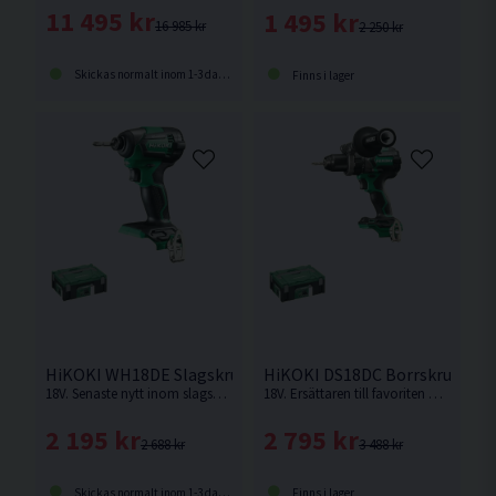
11 495 kr
1 495 kr
16 985 kr
2 250 kr
Skickas normalt inom 1-3 dagar
Finns i lager
HiKOKI WH18DE Slagskruvdragare 18V HSC
HiKOKI DS18DC Borrskruvdrag
18V. Senaste nytt inom slagskruvdragare från HiKOKI. Levereras utan batteri och laddare.
18V. Ersättaren till favoriten DS18DBL2. Borrskruvdragare med RFC funktion vilket förhindrar att maskinen slår runt om det fastnar vid tex borrning. Levereras utan batteri och laddare.
2 195 kr
2 795 kr
2 688 kr
3 488 kr
Skickas normalt inom 1-3 dagar
Finns i lager