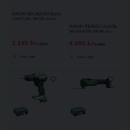
HiKOKI BSL36A18X Batteri 36V/18V Multivolt (2,5Ah/5,0Ah)
2,5Ah/5,0Ah. 36V/18V. Smart Multivolt-batteri som ändrar volt-nivå beroende på vilken maskin som används.
HiKOKI RB36DC Lövblås 36V
36V. Nyhet från HiKOKI. Nya RB36DC ersätter tidigare modellen RB36DA. Med en blåshastighet på imponerande 71,5 m/s klarar denna modell effektivt att hantera och blåsa bort stora mängder löv. Levereras utan batteri och laddare.
1 195 kr
4 095 kr
1 395 kr
5 109 kr
Finns i lager
Finns i Lager