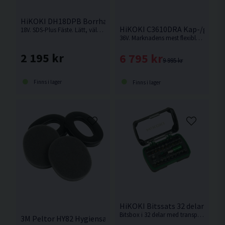
HiKOKI DH18DPB Borrhammare 18V
HiKOKI C3610DRA Kap-/gerså
18V. SDS-Plus Fäste. Lätt, välbalanserad och kompakt kolborstfri borrhammare för borrning med eller utan slag från HiKOKI. Levereras utan batteri & laddare.
36V. Marknadens mest flexibla kap-/gersåg med fasta gejdrar och kan tiltas 48 gr vänster/höger. Levereras utan batteri och laddare.
2 195 kr
6 795 kr
9 995 kr
Finns i lager
Finns i lager
HiKOKI Bitssats 32 delar
Bitsbox i 32 delar med transparent lock.
3M Peltor HY82 Hygiensats