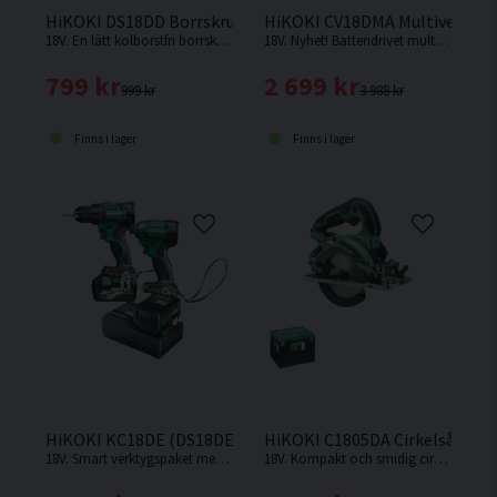
HiKOKI DS18DD Borrskruvdragare 18V HSC
HiKOKI CV18DMA Multiverktyg
18V. En lätt kolborstfri borrskruvdragare med enastående balans och manövrerbarhet från HiKOKI. Levereras utan batteri och laddare.
18V. Nyhet! Batteridrivet multiverktyg på 18V i vibrationsdämpat utförande med kolborstfri motor och StarlockMax verktygsfäste. Levereras utan batteri och laddare.
799 kr
2 699 kr
999 kr
3 988 kr
Finns i lager
Finns i lager
HiKOKI KC18DE (DS18DE/WH18DE) Verktygspaket 18V (2x5,
HiKOKI C1805DA Cirkelsåg 125
18V. Smart verktygspaket med 2 st kompakta och kraftfulla 18V batteriverktyg. Nu med nya BSL36A18X batterier.
18V. Kompakt och smidig cirkelsåg med hög kapacitet från HiKOKI. Levereras utan batteri och laddare. Trallskolan kampanj - Levereras inklusive 1st extra sågklinga.