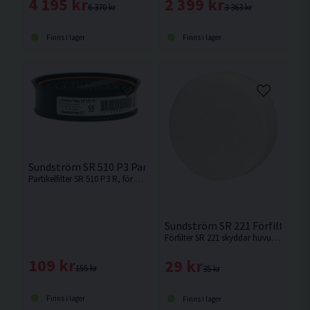
4 195 kr
2 399 kr
6 370 kr
3 363 kr
Finns i lager
Finns i lager
Sundström SR 510 P3 Partikelfilter
Partikelfilter SR 510 P3 R, för användning i fläkt SR 500 alternativt i Sundströms halv- eller helmasker
Sundström SR 221 Förfilter
Förfilter SR 221 skyddar huvudfiltret mot för tidig igensättning av större partiklar.
109 kr
29 kr
155 kr
35 kr
Finns i lager
Finns i lager