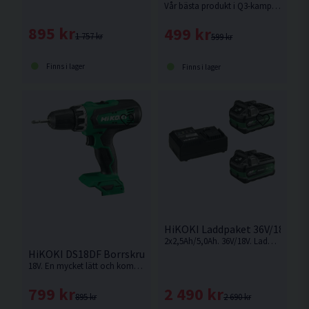
Vår bästa produkt i Q3-kampanjen! En 60-delars bitssats tillsammans med den kraftfulla Hikoki DS18DD-skruvdragaren – ett oslagbart paket för alla typer av projekt. Ett erbjudande som ger dig exceptionellt mycket verktyg för pengarna. Levereras utan batteri och laddare.
895 kr
499 kr
1 757 kr
599 kr
Finns i lager
Finns i lager
HiKOKI Laddpaket 36V/18V Mul
2x2,5Ah/5,0Ah. 36V/18V. Laddare och smarta Multivolt-batterier som ändrar volt-nivå beroende på vilken maskin som används. Ersättaren till BSL36A18.
HiKOKI DS18DF Borrskruvdragare 18V
18V. En mycket lätt och kompakt borrskruvdragare från HiKOKI. Levereras utan batteri, laddare och låda men med manual.
2 490 kr
799 kr
2 690 kr
895 kr