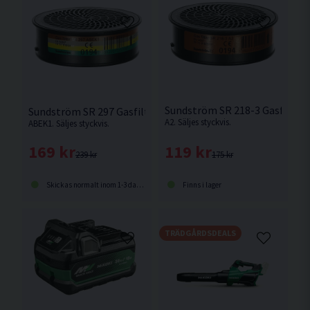
Sundström SR 218-3 Gasfilter
Sundström SR 297 Gasfilter
A2. Säljes styckvis.
ABEK1. Säljes styckvis.
119 kr
169 kr
175 kr
239 kr
Finns i lager
Skickas normalt inom 1-3 dagar
TRÄDGÅRDSDEALS