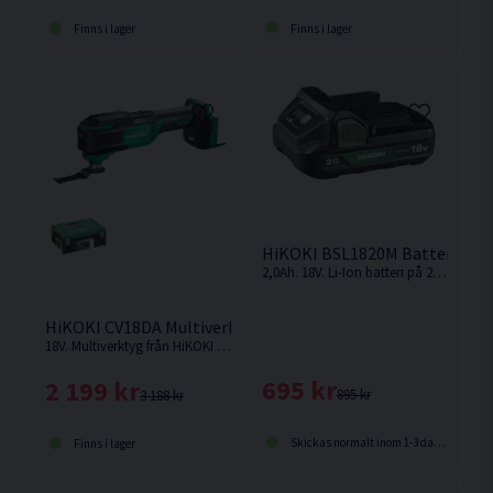
Finns i lager
Finns i lager
HiKOKI BSL1820M Batteri 18V 
2,0Ah. 18V. Li-Ion batteri på 2,0Ah för 18V Sladdlösa Hikoki maskiner med Slide batterifäste. Med batteriindikator.
HiKOKI CV18DA Multiverktyg 18V HSC
18V. Multiverktyg från HiKOKI med Starlock kompatibelt fäste. Levereras utan batteri och laddare.
695 kr
2 199 kr
895 kr
3 188 kr
Skickas normalt inom 1-3 dagar
Finns i lager