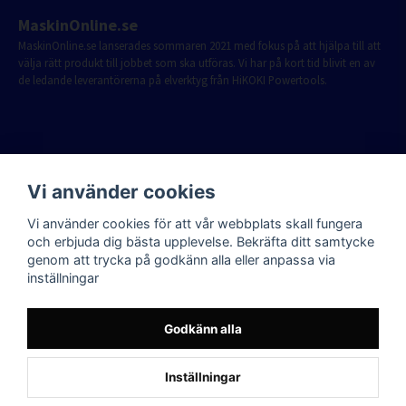
MaskinOnline.se
MaskinOnline.se lanserades sommaren 2021 med fokus på att hjälpa till att
välja rätt produkt till jobbet som ska utföras. Vi har på kort tid blivit en av
de ledande leverantörerna på elverktyg från HiKOKI Powertools.
Vi använder cookies
Vi använder cookies för att vår webbplats skall fungera
och erbjuda dig bästa upplevelse. Bekräfta ditt samtycke
genom att trycka på godkänn alla eller anpassa via
inställningar
Godkänn alla
Inställningar
Powered by Nyehandel AB