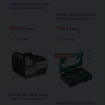
HiKOKI UC18YFSL Batteriladdare 14,4V-36V
14,4V-36V. Batteriladdare från Hikoki.
HiKOKI DS18DD Borrskruvdrag
18V. En lätt kolborstfri borrskruvdragare med enastående balans och manövrerbarhet från HiKOKI. Levereras utan batteri och laddare med manual men utan låda.
495 kr
799 kr
1 195 kr
995 kr
Finns i lager
Finns i lager
Q3 KAMPANJ
HiKOKI BSL1850C Batteri 18V (5,0Ah)
5,0Ah. 18V. Li-Ion batteri på 5,0Ah för 18V Sladdlösa Hikoki maskiner med Slide batterifäste.
HiKOKI Bitssats 60 delar (BOX 