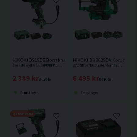
HiKOKI DS18DE Borrskruvdragare 18V (1x5,0Ah)
HiKOKI DH3628DA Kombihamma
Senaste nytt från HiKOKI Powertools. Borrskruvdragare med kort maskinkropp och enastående balans med inbyggd säkerhetsfunktion mot "Kick back"
36V. SDS-Plus Fäste. Kraftfull med hög effekt och borr-/mejslingshastighet. Kampanjpris på begränsat antal. Kampanjpris på begränsat antal.
2 389 kr
6 495 kr
3 750 kr
8 890 kr
Finns i lager
Finns i lager
Q3 KAMPANJ