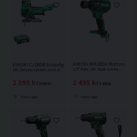
HiKOKI WR18DH Mutterdragar
HiKOKI CJ18DB Sticksåg 18V HSC Inkl Sticksågbladsats
1/2"-fäste. 18V. Stark och kompakt mutterdragare med max losssningsmoment 600 Nm från Hikoki. Levereras utan batteri, laddare & väska.
18V. Senaste nyheten inom sticksågar från HiKOKI. Levereras utan batteri och laddare.
2 495 kr
2 295 kr
3 438 kr
2 938 kr
Finns i lager
Finns i lager