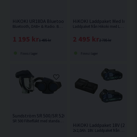
HiKOKI UR18DA Bluetooth Radio DAB+ 14,4-18V
HiKOKI Laddpaket Med Indikato
Bluetooth, DAB+ & Radio. Byggradio med robust och hållbar design. Hög volym med mycket bra ljudkvalitet tack vare inställbar equalizer. Levereras utan batteri och laddare.
Laddpaket från Hikoki med Li-Ion batterier på 5,0Ah för 18V Sladdlösa maskiner med Slide batterifäste samt snabbladdare.
1 195 kr
2 495 kr
1 495 kr
2 795 kr
Finns i lager
Finns i lager
Sundström SR 500/SR 520 Fläktpaket
SR 500 Filterfläkt med standardbatteri. Låg vikt och anatomisk utformning av fläkt och bälte ger hög komfort.
HiKOKI Laddpaket 18V (2x2,0A
2x2,0Ah. 18V. Laddpaket från Hikoki med Li-Ion batteri på 2,0Ah för 18V sladdlösa maskiner med slide batterifäste.