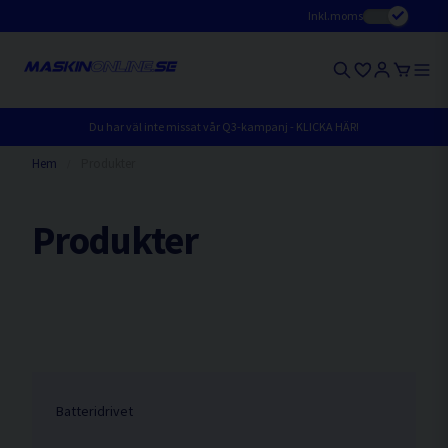
Inkl.moms
Du har väl inte missat vår Q3-kampanj - KLICKA HÄR!
Hem
Produkter
Produkter
Batteridrivet