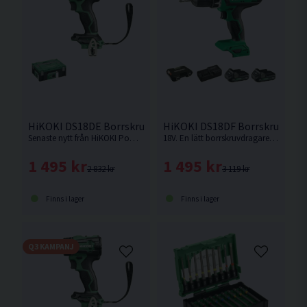
HiKOKI DS18DE Borrskruvdragare 18V HSC
HiKOKI DS18DF Borrskruvdragare
Senaste nytt från HiKOKI Powertools. Borrskruvdragare med kort maskinkropp och enastående balans. Smart säkerhetsfunktion som motverkar "Kick back". Levereras utan batteri och laddare.
18V. En lätt borrskruvdragare med enastående balans och manövrerbarhet från HiKOKI.
1 495 kr
1 495 kr
2 832 kr
3 119 kr
Finns i lager
Finns i lager
Q3 KAMPANJ