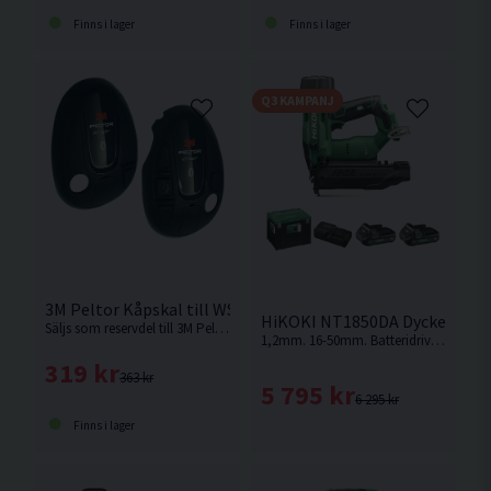
Finns i lager
Finns i lager
Q3 KAMPANJ
3M Peltor Kåpskal till WS Alert XPI Svart inkl. clips
HiKOKI NT1850DA Dyckertpisto
Säljs som reservdel till 3M Peltor kåpor.
1,2mm. 16-50mm. Batteridriven dyckertpistol med lägst vikt i klassen! Endast 2,4kg med ett 2,0ah batteri.
319 kr
363 kr
5 795 kr
6 295 kr
Finns i lager