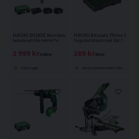
HiKOKI DS18DE Borrskruvdragare 18V (2x5,0Ah) Inkl 32 delar
HiKOKI Bitssats 75mm 18 dela
Senaste nytt från HiKOKI Powertools. Borrskruvdragare med kort maskinkropp och enastående balans med inbyggd säkerhetsfunktion mot "Kick back" Den bästa proffsborrskruvdragaren från HiKOKI !
Färgodad bitssats med 18st 75mm långa bits från HiKOKI
2 999 kr
289 kr
3 295 kr
359 kr
Finns i lager
Skickas normalt inom 1-3 dagar