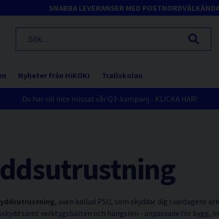
SNABBA LEVERANSER MED POSTNORD
VÄLKÄND
en
Nyheter från HiKOKI
Trallskolan
Du har väl inte missat vår Q3-kampanj - KLICKA HÄR!
yddsutrustning
kyddsutrustning
, även kallad PSU, som skyddar dig i vardagens
sskydd samt verktygsbälten och hängslen - anpassade för bygg, in