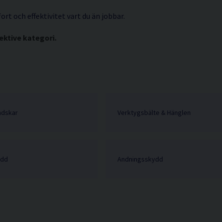
rt och effektivitet vart du än jobbar.
ektive kategori.
ndskar
Verktygsbälte & Hänglen
ydd
Andningsskydd