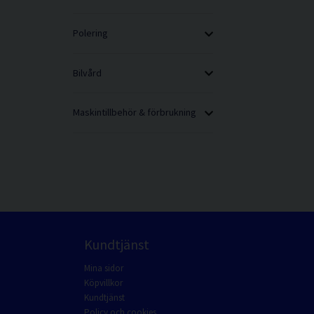
Polering
Bilvård
Maskintillbehör & förbrukning
Kundtjänst
Mina sidor
Köpvillkor
Kundtjänst
Policy och cookies