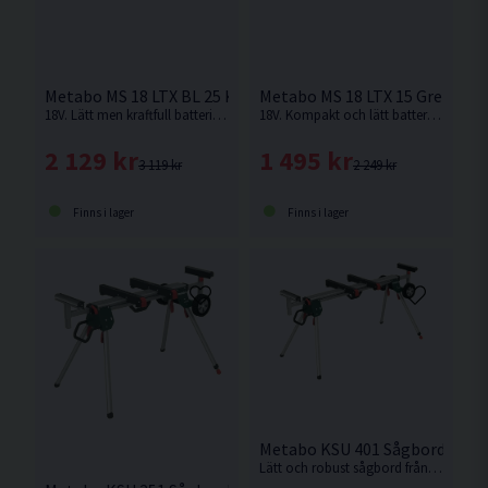
Metabo MS 18 LTX BL 25 Kedjesåg 10" 18V
Metabo MS 18 LTX 15 Grensåg 1
18V. Lätt men kraftfull batteridriven motorsåg med perfekt balans för bekväm trädskötsel. Levereras utan batteri och laddare.
18V. Kompakt och lätt batteridriven grensåg som är idealisk för beskärning av träd, buskar och grenar. Den höga kedjehastigheten ger snabba och effektiva snitt, medan låg vikt och gummerade greppytor säkerställer bekväm hantering.
2 129 kr
1 495 kr
3 119 kr
2 249 kr
Finns i lager
Finns i lager
Metabo KSU 401 Sågbord För 
Lätt och robust sågbord från Metabo, med trolleyfunktion för mobil användning även med monterad såg.