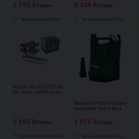
2 795 kr
3 149 kr
4 019 kr
4 549 kr
Skickas normalt inom 2-5 dagar
Skickas normalt inom 2-5 dagar
Metabo KS 18 LTX 57 Set Cirkelsåg 165mm 18V
18V. 165mm. Kraftfull och lätt batteridriven handcirkelsåg för universell användning på byggarbetsplatsen. Levereras utan batteri och laddare.
Metabo TP 7500 SI Dränkbar P
Maxkapacitet 7500L/h. Max kornstorlek 5mm. Dränkpump för rent vatten från Metabo
6 195 kr
1 875 kr
6 725 kr
2 082 kr
Skickas normalt inom 2-5 dagar
Skickas normalt inom 1-3 dagar