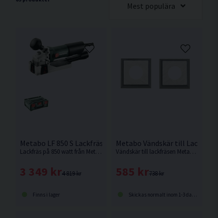
Mest populära
Metabo LF 850 S Lackfräs (850W)
Metabo Vändskär till Lackfräs 
Lackfräs på 850 watt från Metabo.
Vändskär till lackfräsen Metabo LF 850 S.
3 349 kr
585 kr
4 819 kr
738 kr
Finns i lager
Skickas normalt inom 1-3 dagar