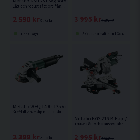
Metabo KSU 251 Sågbord För Kap-/Gersåg
Lätt och robust sågbord från Metabo, med trolleyfunktion för mobil användning även med monterad såg.
3 995 kr
2 590 kr
4 395 kr
3 295 kr
Skickas normalt inom 1-3 dagar
Finns i lager
Metabo WEQ 1400-125 Vinkelslip 125mm (1400W)
Kraftfull vinkelslip med en skivdiameter på 125mm och en motoreffekt på 1400w från Metabo.
Metabo KGS 216 M Kap-/gerså
1200w. Lätt och transportabel kap-/gersåg med hög sågkapacitet och skugglinjemarkör.
2 399 kr
2 995 kr
2 538 kr
4 613 kr