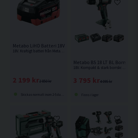
Metabo LiHD Batteri 18V (5,5Ah)
18V. Kraftigt batteri från Metabo i deras LiHD serie med gummerad botten och laddindikator.
Metabo BS 18 LT BL Borrskruvd
18V. Kompakt & stark borrskruvdragare från Metabo på hela 75Nm.
2 199 kr
3 795 kr
2 850 kr
4 095 kr
Skickas normalt inom 2-5 dagar
Finns i lager