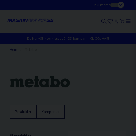
Inkl.moms
Du har väl inte missat vår Q3-kampanj - KLICKA HÄR!
Hem
Metabo
Produkter
Kampanjer
63 produkter