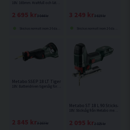
18V. 165mm. Kraftfull och lätt batteridriven handcirkelsåg för universell användning på byggarbetsplatsen.
3 249 kr
2 695 kr
3 619 kr
3 044 kr
Skickas normalt inom 2-5 dagar
Skickas normalt inom 2-5 dagar
Metabo SSEP 18 LT Tigersåg 18V
18V. Batteridriven tigersåg för universell användning med vinklat Softgrip-handtag för hög arbetskomfort. Levereras utan batteri och laddare.
Metabo ST 18 L 90 Sticksåg 18
18V. Sticksåg från Metabo med sågkapacitet upp till 90mm och verktygslöst byte av blad
2 845 kr
2 095 kr
3 163 kr
2 325 kr