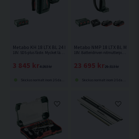
Metabo KH 18 LTX BL 24 Kombihammare 18V
Metabo NMP 18 LTX BL M10 Nit
18V. SDS-plus fäste. Mycket lätt och kompakt batteridriven hammare med kolborstfri motor för bekvämt arbete i alla arbetsställningar. Levereras utan batteri och laddare.
18V. Batteridriven nitmutterpistol med inställning av isättningskraften för blindnitsmuttrar upp till M10 i aluminium, M8 i stål, M6 i rostfritt stål.
3 845 kr
23 695 kr
4 263 kr
26 313 kr
Skickas normalt inom 2-5 dagar
Skickas normalt inom 2-5 dagar