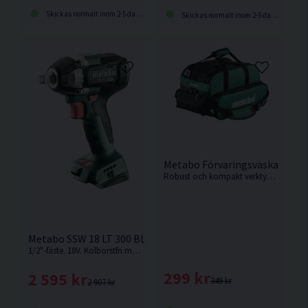
Skickas normalt inom 2-5 dagar
Skickas normalt inom 2-5 dagar
Metabo Förvaringsväska 33L
Robust och kompakt verktygsväska från Metabo.
Metabo SSW 18 LT 300 BL Mutterdragare 18V
1/2"-fäste. 18V. Kolborstfri mutterdragare från Metabo med ett lossningsmoment på
299 kr
2 595 kr
349 kr
2 907 kr