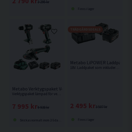
2 790 kr
3 295 kr
Finns i lager
TRÄDGÅRDSDEALS
Metabo LiPOWER Laddpaket 18
18V. Laddpaket som inkluderar 2st 5,2Ah batterier samt snabbladdare.
Metabo Verktygspaket Verkstad 18V (2x5,2Ah)
Verktygspaket lämpad för verkstadsjobb. 3st maskiner, 2st batterier, laddare och förvaringsväska i detta kit.
2 495 kr
7 995 kr
3 507 kr
9 938 kr
Finns i lager
Skickas normalt inom 2-5 dagar