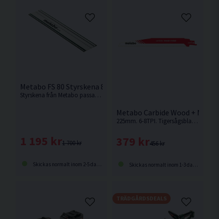
Metabo FS 80 Styrskena 800mm
Styrskena från Metabo passande cirkelsågarna KS 18 LTX 66 BL, KS 18 LTX 57, KS 66 FS
Metabo Carbide Wood + Metal
225mm. 6-8TPI. Tigersågsblad från Metabo lämpligt för rivningsarbete kring trä innehållande metall och spik.
1 195 kr
379 kr
1 700 kr
456 kr
Skickas normalt inom 2-5 dagar
Skickas normalt inom 1-3 dagar
TRÄDGÅRDSDEALS