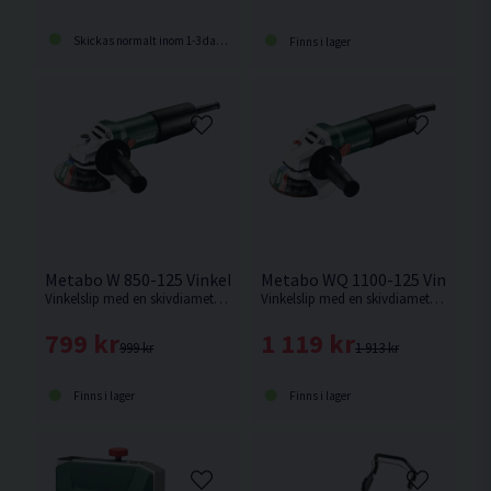
Skickas normalt inom 1-3 dagar
Finns i lager
Metabo W 850-125 Vinkelslip 125mm (850w)
Metabo WQ 1100-125 Vinkelsl
Vinkelslip med en skivdiameter på 125mm och en motoreffekt på 850w från Metabo.
Vinkelslip med en skivdiameter på 125mm och en motoreffekt på 1100w från Metabo.
799 kr
1 119 kr
999 kr
1 913 kr
Finns i lager
Finns i lager