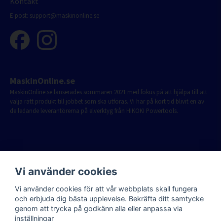
Kontakt
E-post:
support@maskinonline.se
MaskinOnline.se
MaskinOnline.se lanserades sommaren 2021 med fokus på att hjälpa till att
välja rätt produkt till jobbet som ska utföras. Vi har på kort tid blivit en av
de ledande leverantörerna på elverktyg från HiKOKI Powertools.
Vi använder cookies
Vi använder cookies för att vår webbplats skall fungera
och erbjuda dig bästa upplevelse. Bekräfta ditt samtycke
genom att trycka på godkänn alla eller anpassa via
inställningar