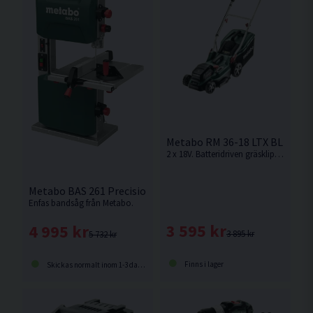
Metabo RM 36-18 LTX BL 36 Gr
2 x 18V. Batteridriven gräsklippare från Metabo som använder sig av dubbla 18V batterier för drift med en klippbredd på 36cm.
Metabo BAS 261 Precision Bandsåg (400w)
Enfas bandsåg från Metabo.
3 595 kr
4 995 kr
3 895 kr
5 732 kr
Finns i lager
Skickas normalt inom 1-3 dagar