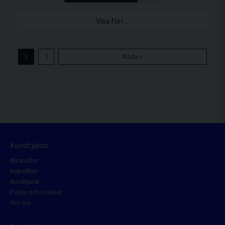
Visa fler ...
1
2
Nästa »
Kundtjänst
Mina sidor
Köpvillkor
Kundtjänst
Policy och cookies
Om oss