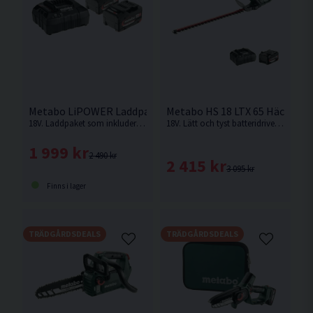
Metabo LiPOWER Laddpaket 18V (2x4,0Ah)
Metabo HS 18 LTX 65 Häcksax 
18V. Laddpaket som inkluderar 2st 4,0Ah batterier samt laddare.
18V. Lätt och tyst batteridriven häcksax med 65 cm knivlängd och laserskurna, diamantslipade skär för rena och effektiva snitt. Ergonomisk design med låg vikt. Passar utmärkt för trimning av häckar och buskar, även i bullerkänsliga områden.
1 999 kr
2 490 kr
2 415 kr
3 095 kr
Finns i lager
TRÄDGÅRDSDEALS
TRÄDGÅRDSDEALS