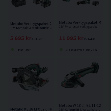
Metabo Verktygspaket Mellan 
Metabo Verktygspaket 2.8.4 18V (2x5,2Ah)
18V. Prispressat verktygspaket innehållande Skruvdragare, Slagskruvdragare, Sticksåg, Cirkelsåg samt 3st batterier och laddare.
18V. Kompakt & stark borrskruvdragare från Metabo på hela 75Nm.
11 995 kr
5 695 kr
15 324 kr
7 838 kr
Skickas normalt inom 2-5 dagar
Finns i lager
Metabo W 18 LT BL 11-125 Vin
Metabo KS 18 LTX 57 Cirkelsåg 165mm 18V
18V. Kolborstfri. Lika starka som en nätdriven maskin på 1100W. Levereras utan batteri och laddare.