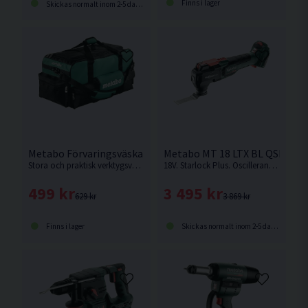
Finns i lager
Skickas normalt inom 2-5 dagar
Metabo Förvaringsväska 62L
Metabo MT 18 LTX BL QSL Mult
Stora och praktisk verktygsväska från Metabo.
18V. Starlock Plus. Oscillerande, batteridrivet multiverktyg från Metabo med samma höga prestanda som en nätdriven maskin
499 kr
3 495 kr
629 kr
3 869 kr
Finns i lager
Skickas normalt inom 2-5 dagar