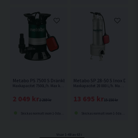
Metabo PS 7500 S Dränkbar Pump för Smutsigt Vatten 450
Metabo SP 28-50 S Inox Dränk
Maxkapacitet 7500L/h. Max kornstorlek 30mm. Dränkpump för smutsigt vatten från Metabo
Maxkapacitet 28 000 L/h. Max kornstorlek 50mm. Dränkpump för smutsigt vatten från Metabo
2 049 kr
13 695 kr
2 269 kr
15 150 kr
Skickas normalt inom 1-3 dagar
Skickas normalt inom 1-3 dagar
Visar 1-48 av 63 i