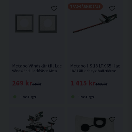
TRÄDGÅRDSDEALS
Metabo Vändskär till Lackfräs LF 850 S 4-pack
Metabo HS 18 LTX 65 Häcksax
Vändskär till lackfräsen Metabo LF 850 S.
18V. Lätt och tyst batteridriven häcksax med 65 cm knivlängd och laserskurna, diamantslipade skär för rena och effektiva snitt. Ergonomisk design med låg vikt. Passar utmärkt för trimning av häckar och buskar, även i bullerkänsliga områden. Levereras utan batteri och laddare.
269 kr
1 415 kr
344 kr
1 990 kr
Finns i lager
Finns i lager