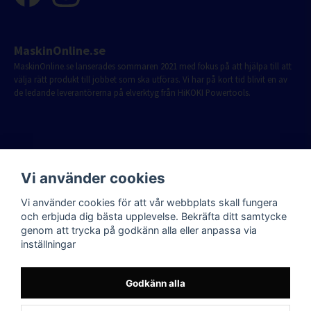
MaskinOnline.se
MaskinOnline.se lanserades sommaren 2021 med fokus på att hjälpa till att
välja rätt produkt till jobbet som ska utföras. Vi har på kort tid blivit en av
de ledande leverantörerna på elverktyg från HiKOKI Powertools.
Vi använder cookies
Vi använder cookies för att vår webbplats skall fungera
och erbjuda dig bästa upplevelse. Bekräfta ditt samtycke
genom att trycka på godkänn alla eller anpassa via
inställningar
Godkänn alla