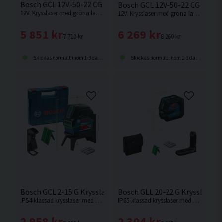
Bosch GCL 12V-50-22 CG Krysslaser m. Lodpunkter Grön 12V 
Bosch GCL 12V-50-22 CG Kryssl
12V. Krysslaser med gröna laserlinjer och gröna lodpunkter från Bosch.
12V. Krysslaser med gröna laserlinjer och gröna lodpunkter från Bosch.
5 851 kr
6 269 kr
7 710 kr
8 260 kr
Skickas normalt inom 1-3 dagar
Skickas normalt inom 1-3 dagar
Bosch GCL 2-15 G Krysslaser m. Lodpunkter Grön
Bosch GLL 20-22 G Krysslaser 
IP54-klassad krysslaser med gröna laserlinjer och röda lodpunkter från Bosch.
IP65-klassad krysslaser med gröna laserlinjer från Bosch.
2 958 kr
2 304 kr