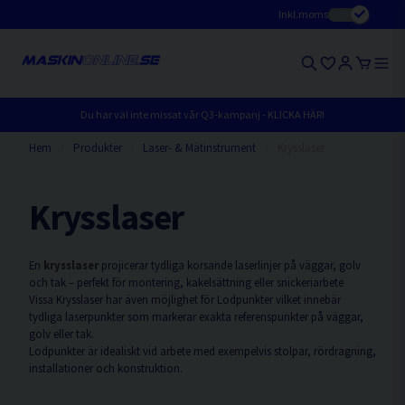
Inkl.moms
Du har väl inte missat vår Q3-kampanj - KLICKA HÄR!
Hem
Produkter
Laser- & Mätinstrument
Krysslaser
Krysslaser
En
krysslaser
projicerar tydliga korsande laserlinjer på väggar, golv
och tak – perfekt för montering, kakelsättning eller snickeriarbete
Vissa Krysslaser har även möjlighet för Lodpunkter vilket innebär
tydliga laserpunkter som markerar exakta referenspunkter på väggar,
golv eller tak.
Lodpunkter är idealiskt vid arbete med exempelvis stolpar, rördragning,
installationer och konstruktion.