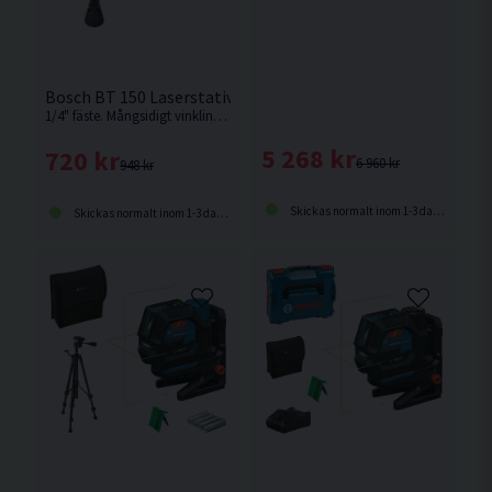
Bosch BT 150 Laserstativ 55-157cm
1/4" fäste. Mångsidigt vinklingsbart laserstativ från Bosch med gummerade fötter för stabilitet på alla underlag.
5 268 kr
720 kr
6 960 kr
948 kr
Skickas normalt inom 1-3 dagar
Skickas normalt inom 1-3 dagar