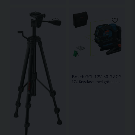
Bosch GCL 12V-50-22 CG Kryss
12V. Krysslaser med gröna laserlinjer och gröna lodpunkter från Bosch.