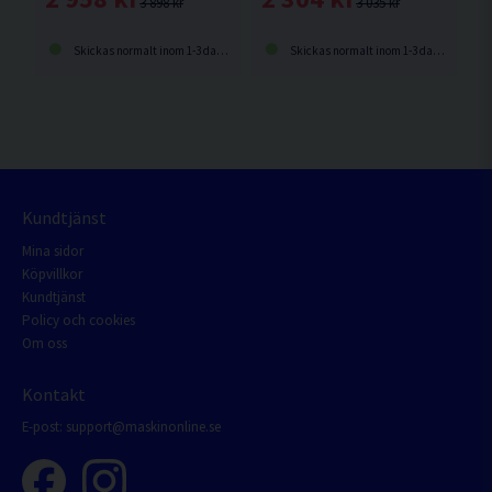
3 898 kr
3 035 kr
Skickas normalt inom 1-3 dagar
Skickas normalt inom 1-3 dagar
Kundtjänst
Mina sidor
Köpvillkor
Kundtjänst
Policy och cookies
Om oss
Kontakt
E-post:
support@maskinonline.se