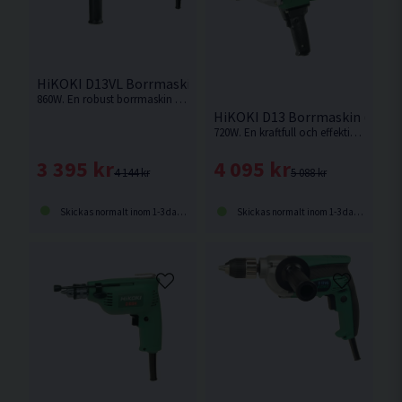
HiKOKI D13VL Borrmaskin (860W)
860W. En robust borrmaskin med kraftfull motor och högt vridmoment från HiKOKI.
HiKOKI D13 Borrmaskin (720W
720W. En kraftfull och effektiv borrmaskin med högt vridmoment från Hikoki.
3 395 kr
4 095 kr
4 144 kr
5 088 kr
Skickas normalt inom 1-3 dagar
Skickas normalt inom 1-3 dagar