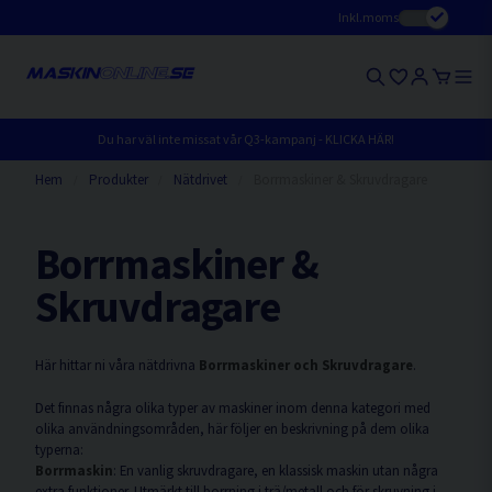
Inkl.moms
Du har väl inte missat vår Q3-kampanj - KLICKA HÄR!
Hem
Produkter
Nätdrivet
Borrmaskiner & Skruvdragare
Borrmaskiner &
Skruvdragare
Här hittar ni våra nätdrivna
Borrmaskiner och Skruvdragare
.
Det finnas några olika typer av maskiner inom denna kategori med
olika användningsområden, här följer en beskrivning på dem olika
typerna:
Borrmaskin
: En vanlig skruvdragare, en klassisk maskin utan några
extra funktioner. Utmärkt till borrning i trä/metall och för skruvning i