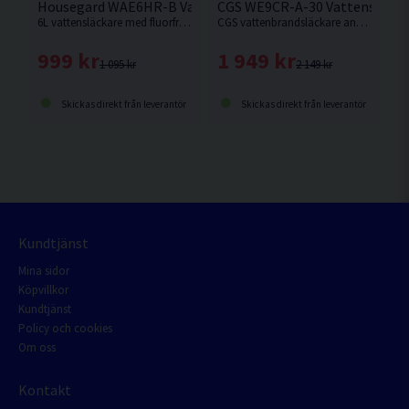
Housegard WAE6HR-B Vattensläckare 6L
CGS WE9CR-A-30 Vattensläckar
6L vattensläckare med fluorfri tillsats för bränder i brandklass A i offentliga miljöer. Lämplig där man vill begränsa efterskador och kan användas på elektrisk utrustning upp till 1000 V med minst en meters avstånd.
CGS vattenbrandsläckare används vid släckning av bränder i fasta organiska material som trä, papper och textilier.
999 kr
1 949 kr
1 095 kr
2 149 kr
Skickas direkt från leverantör
Skickas direkt från leverantör
Kundtjänst
Mina sidor
Köpvillkor
Kundtjänst
Policy och cookies
Om oss
Kontakt