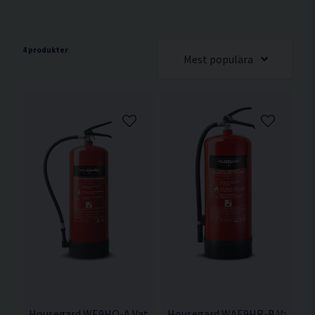
4 produkter
Mest populära
Housegard WE9HO-A Vattensläckare 9L
Housegard WAE9HR-B Vattensl