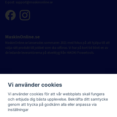
E-post:
support@maskinonline.se
MaskinOnline.se
MaskinOnline.se lanserades sommaren 2021 med fokus på att hjälpa till att
välja rätt produkt till jobbet som ska utföras. Vi har på kort tid blivit en av
de ledande leverantörerna på elverktyg från HiKOKI Powertools.
Vi använder cookies
Vi använder cookies för att vår webbplats skall fungera
och erbjuda dig bästa upplevelse. Bekräfta ditt samtycke
genom att trycka på godkänn alla eller anpassa via
inställningar