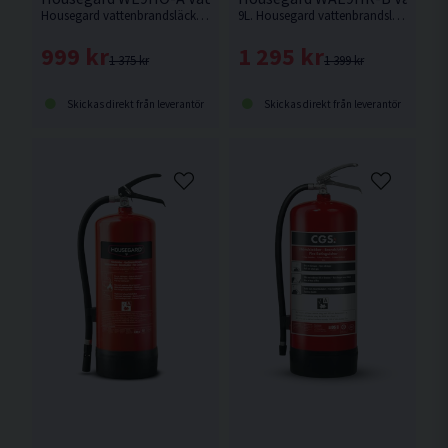
Housegard vattenbrandsläckare används vid släckning av bränder i fasta organiska material som trä, papper och textilier.
9L. Housegard vattenbrandsläckare med flourfri tillsats som används vid släckning av bränder i fasta organiska material som trä, papper och textilier.
999 kr
1 295 kr
1 375 kr
1 399 kr
Skickas direkt från leverantör
Skickas direkt från leverantör