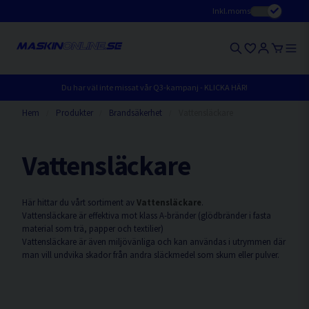
Inkl.moms
Du har väl inte missat vår Q3-kampanj - KLICKA HÄR!
Hem
Produkter
Brandsäkerhet
Vattensläckare
Vattensläckare
Här hittar du vårt sortiment av
Vattensläckare
.
Vattensläckare är effektiva mot klass A-bränder (glödbränder i fasta
material som trä, papper och textilier)
Vattensläckare är även miljövänliga och kan användas i utrymmen där
man vill undvika skador från andra släckmedel som skum eller pulver.