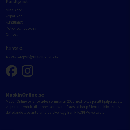
Kundtjänst
Mina sidor
Köpvillkor
Kundtjänst
Policy och cookies
Om oss
Kontakt
E-post:
support@maskinonline.se
MaskinOnline.se
MaskinOnline.se lanserades sommaren 2021 med fokus på att hjälpa till att
välja rätt produkt till jobbet som ska utföras. Vi har på kort tid blivit en av
de ledande leverantörerna på elverktyg från HiKOKI Powertools.