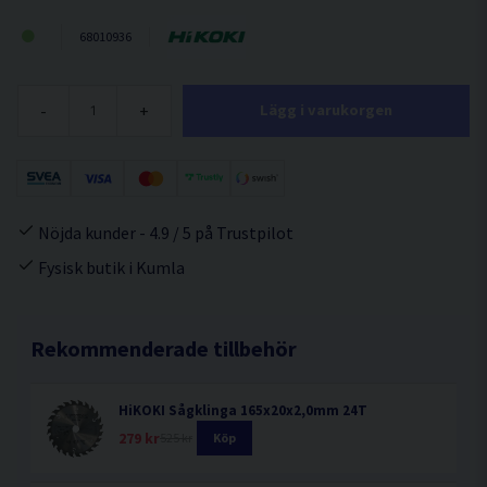
68010936
-
+
Lägg i varukorgen
Nöjda kunder - 4.9 / 5 på Trustpilot
Fysisk butik i Kumla
Rekommenderade tillbehör
HiKOKI Sågklinga 165x20x2,0mm 24T
279 kr
525 kr
Köp