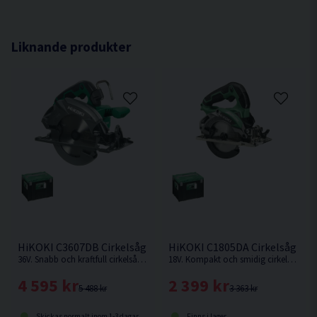
mycket enkel att arbeta med.
Ljudeffektnivå dB(A) 103
Integrerat LED-ljus som startar innan sågblad.
Ljudtrycksnivå dB(A) 92
Liknande produkter
Ljudtrycksosäkerhet K dB(A) 3
Längd 285 mm
Bredd 188 mm
Höjd 263 mm
Vikt u/batteri 2,65 kg
HiKOKI C3607DB Cirkelsåg 190mm 36V
HiKOKI C1805DA Cirkelsåg 125
36V. Snabb och kraftfull cirkelsåg för tuffa jobb, såsom kapning och klyvning, även av tryckimpregnerat virke. Levereras utan batteri och laddare.
18V. Kompakt och smidig cirkelsåg med hög kapacitet från HiKOKI. Levereras utan batteri och laddare. Trallskolan kampanj - Levereras inklusive 1st extra sågklinga.
4 595 kr
2 399 kr
5 488 kr
3 363 kr
Skickas normalt inom 1-3 dagar
Finns i lager