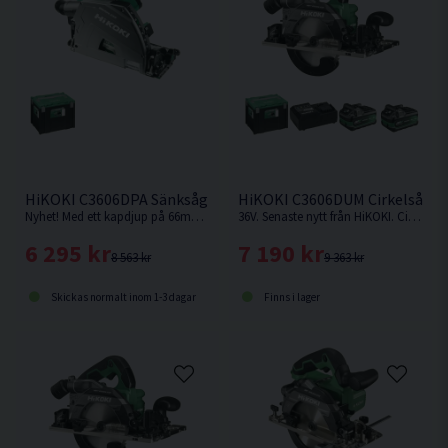
HiKOKI C3606DPA Sänksåg 36V 165mm
HiKOKI C3606DUM Cirkelsåg 1
Nyhet! Med ett kapdjup på 66mm med skena vid 90° är denna sänksåg från HiKOKI Powertools väl värd en plats i maskinparken. Levereras utan batteri & laddare.
36V. Senaste nytt från HiKOKI. Cirkelsåg som kan fästas på skena.
6 295 kr
7 190 kr
8 563 kr
9 363 kr
Skickas normalt inom 1-3 dagar
Finns i lager