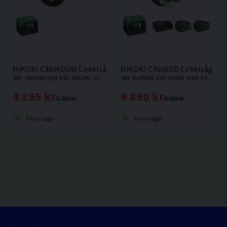
HiKOKI C3606DUM Cirkelsåg 165mm 36V
HiKOKI C3606DB Cirkelsåg 165
36V. Senaste nytt från HiKOKI. Cirkelsåg som kan fästas på skena. Levereras utan batteri och laddare.
36V. Kraftfull och snabb med 3 effektlägen: Silent (låg ljudnivå), Medium (mjukt avslut med konstant varvtal) och High-mode (snabb kapning).
4 395 kr
6 890 kr
5 363 kr
8 869 kr
Finns i lager
Finns i lager