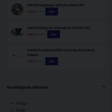
HiKOKI Sågklinga 165x20x2,0mm 40T
359 kr
639 kr
Köp
HiKOKI Klingsats 165x20mm 16T/24T/40T
949 kr
1 689 kr
Köp
HiKOKI Parallellanhåll Cirkelsåg Extra Bred
300mm
109 kr
139 kr
Köp
Medföljande tillbehör
Klinga
Guide