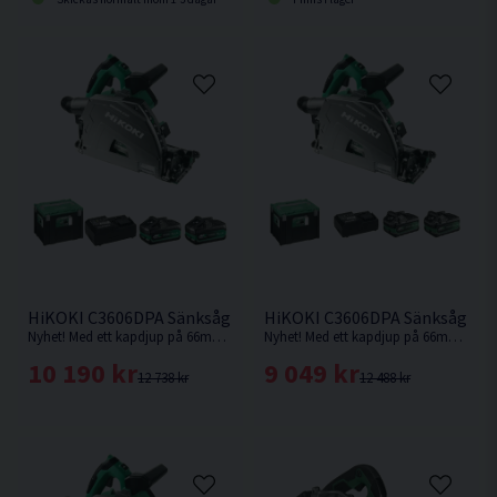
HiKOKI C3606DPA Sänksåg 36V 165mm (2x4,0Ah) Inkl 800mm 
HiKOKI C3606DPA Sänksåg 36V
Nyhet! Med ett kapdjup på 66mm med skena vid 90° är denna sänksåg från HiKOKI Powertools väl värd en plats i maskinparken.
Nyhet! Med ett kapdjup på 66mm med skena vid 90° är denna sänksåg från HiKOKI Powertools väl värd en plats i maskinparken.
10 190 kr
9 049 kr
12 738 kr
12 488 kr