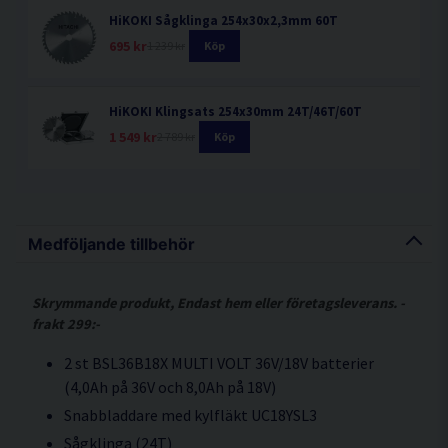
HiKOKI Sågklinga 254x30x2,3mm 60T
695 kr
1 239 kr
Köp
HiKOKI Klingsats 254x30mm 24T/46T/60T
1 549 kr
2 789 kr
Köp
Medföljande tillbehör
Skrymmande produkt, Endast hem eller företagsleverans. -
frakt 299:-
2 st BSL36B18X MULTI VOLT 36V/18V batterier
(4,0Ah på 36V och 8,0Ah på 18V)
Snabbladdare med kylfläkt UC18YSL3
Sågklinga (24T)