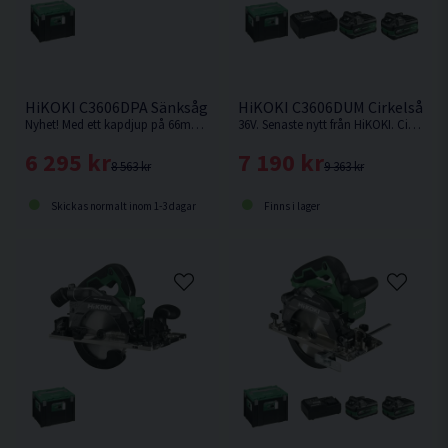
HiKOKI C3606DPA Sänksåg 36V 165mm
HiKOKI C3606DUM Cirkelsåg 1
Nyhet! Med ett kapdjup på 66mm med skena vid 90° är denna sänksåg från HiKOKI Powertools väl värd en plats i maskinparken. Levereras utan batteri & laddare.
36V. Senaste nytt från HiKOKI. Cirkelsåg som kan fästas på skena.
6 295 kr
7 190 kr
8 563 kr
9 363 kr
Skickas normalt inom 1-3 dagar
Finns i lager