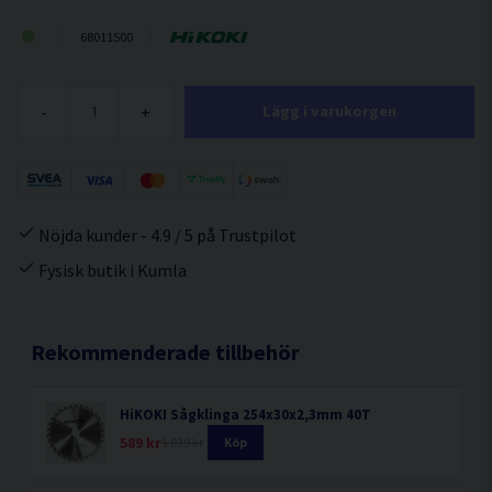
68011500
-
+
Lägg i varukorgen
Nöjda kunder - 4.9 / 5 på Trustpilot
Fysisk butik i Kumla
Rekommenderade tillbehör
HiKOKI Sågklinga 254x30x2,3mm 40T
589 kr
1 039 kr
Köp