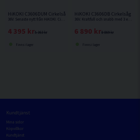
HiKOKI C3606DUM Cirkelsåg 165mm 36V
HiKOKI C3606DB Cirkelsåg 165
36V. Senaste nytt från HiKOKI. Cirkelsåg som kan fästas på skena. Levereras utan batteri och laddare.
36V. Kraftfull och snabb med 3 effektlägen: Silent (låg ljudnivå), Medium (mjukt avslut med konstant varvtal) och High-mode (snabb kapning).
4 395 kr
6 890 kr
5 363 kr
8 869 kr
Finns i lager
Finns i lager
Kundtjänst
Mina sidor
Köpvillkor
Kundtjänst