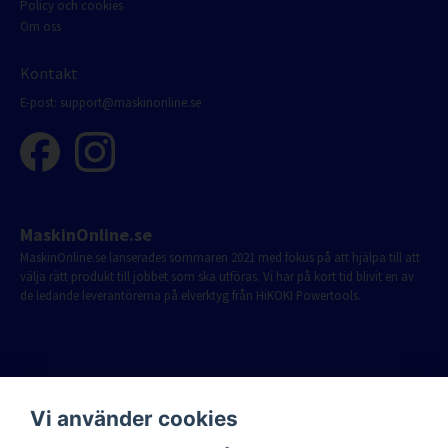
Policy och cookies
Om oss
Kontakt
E-post:
support@maskinonline.se
MaskinOnline.se
MaskinOnline.se lanserades sommaren 2021 med fokus på att hjälpa till att
välja rätt produkt till jobbet som ska utföras. Vi har på kort tid blivit en av
de ledande leverantörerna på elverktyg från HiKOKI Powertools.
Vi använder cookies