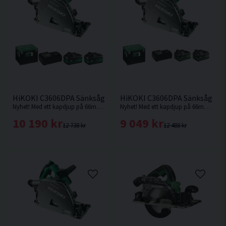
HiKOKI C3606DPA Sänksåg 36V 165mm (2x4,0Ah) Inkl 800mm 
HiKOKI C3606DPA Sänksåg 36V
Nyhet! Med ett kapdjup på 66mm med skena vid 90° är denna sänksåg från HiKOKI Powertools väl värd en plats i maskinparken.
Nyhet! Med ett kapdjup på 66mm med skena vid 90° är denna sänksåg från HiKOKI Powertools väl värd en plats i maskinparken.
10 190 kr
9 049 kr
12 738 kr
12 488 kr