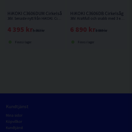
HiKOKI C3606DUM Cirkelsåg 165mm 36V
HiKOKI C3606DB Cirkelsåg 165
36V. Senaste nytt från HiKOKI. Cirkelsåg som kan fästas på skena. Levereras utan batteri och laddare.
36V. Kraftfull och snabb med 3 effektlägen: Silent (låg ljudnivå), Medium (mjukt avslut med konstant varvtal) och High-mode (snabb kapning).
4 395 kr
6 890 kr
5 363 kr
8 869 kr
Finns i lager
Finns i lager
Kundtjänst
Mina sidor
Köpvillkor
Kundtjänst