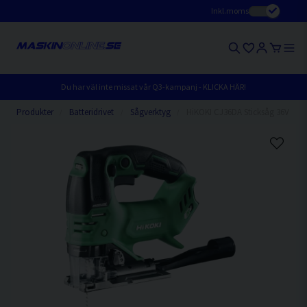
Inkl.moms
Du har väl inte missat vår Q3-kampanj - KLICKA HÄR!
Produkter
Batteridrivet
Sågverktyg
HiKOKI CJ36DA Sticksåg 36V