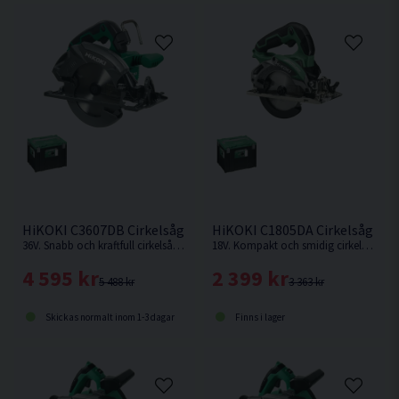
Dimension (L x H): 277 x 206 mm
Vikt utan. batteri: 2,0 kg
HiKOKI C3607DB Cirkelsåg 190mm 36V
HiKOKI C1805DA Cirkelsåg 125
36V. Snabb och kraftfull cirkelsåg för tuffa jobb, såsom kapning och klyvning, även av tryckimpregnerat virke. Levereras utan batteri och laddare.
18V. Kompakt och smidig cirkelsåg med hög kapacitet från HiKOKI. Levereras utan batteri och laddare. Trallskolan kampanj - Levereras inklusive 1st extra sågklinga.
4 595 kr
2 399 kr
5 488 kr
3 363 kr
Skickas normalt inom 1-3 dagar
Finns i lager