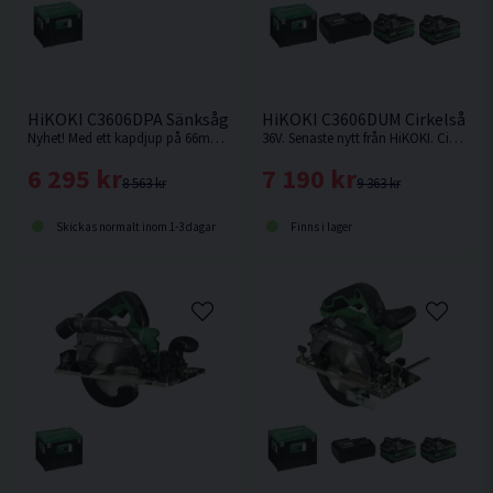
HiKOKI C3606DPA Sänksåg 36V 165mm
HiKOKI C3606DUM Cirkelsåg 1
Nyhet! Med ett kapdjup på 66mm med skena vid 90° är denna sänksåg från HiKOKI Powertools väl värd en plats i maskinparken. Levereras utan batteri & laddare.
36V. Senaste nytt från HiKOKI. Cirkelsåg som kan fästas på skena.
6 295 kr
7 190 kr
8 563 kr
9 363 kr
Skickas normalt inom 1-3 dagar
Finns i lager