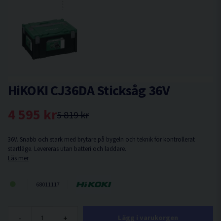
HiKOKI CJ36DA Sticksåg 36V
4 595 kr
5 819 kr
36V. Snabb och stark med brytare på bygeln och teknik för kontrollerat
startläge. Levereras utan batteri och laddare.
Läs mer
68011117
-
+
Lägg i varukorgen