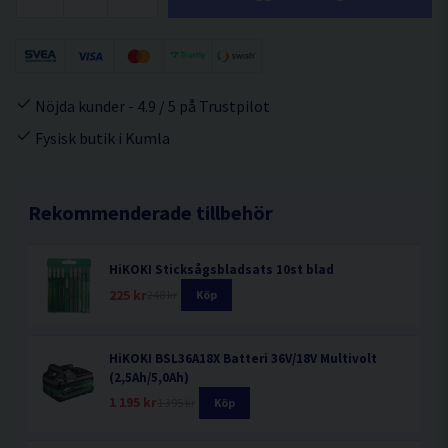
Nöjda kunder - 4.9 / 5 på Trustpilot
Fysisk butik i Kumla
Rekommenderade tillbehör
HiKOKI Sticksågsbladsats 10st blad
225 kr
248 kr
Köp
HiKOKI BSL36A18X Batteri 36V/18V Multivolt
(2,5Ah/5,0Ah)
1 195 kr
1 395 kr
Köp