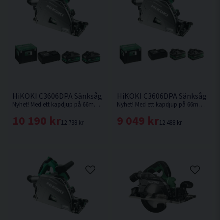
HiKOKI C3606DPA Sänksåg 36V 165mm (2x4,0Ah) Inkl 800mm 
HiKOKI C3606DPA Sänksåg 36V
Nyhet! Med ett kapdjup på 66mm med skena vid 90° är denna sänksåg från HiKOKI Powertools väl värd en plats i maskinparken.
Nyhet! Med ett kapdjup på 66mm med skena vid 90° är denna sänksåg från HiKOKI Powertools väl värd en plats i maskinparken.
10 190 kr
9 049 kr
12 738 kr
12 488 kr