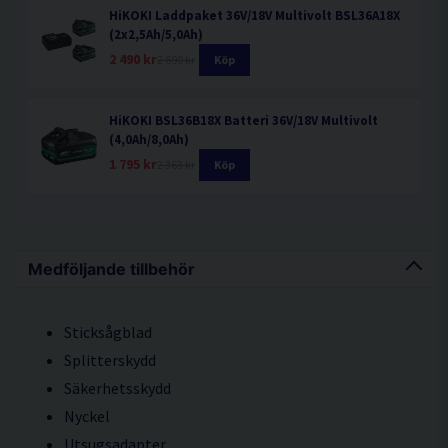
HiKOKI Laddpaket 36V/18V Multivolt BSL36A18X
(2x2,5Ah/5,0Ah)
2 490 kr
2 690 kr
Köp
HiKOKI BSL36B18X Batteri 36V/18V Multivolt
(4,0Ah/8,0Ah)
1 795 kr
2 363 kr
Köp
Medföljande tillbehör
Sticksågblad
Splitterskydd
Säkerhetsskydd
Nyckel
Utsugsadapter