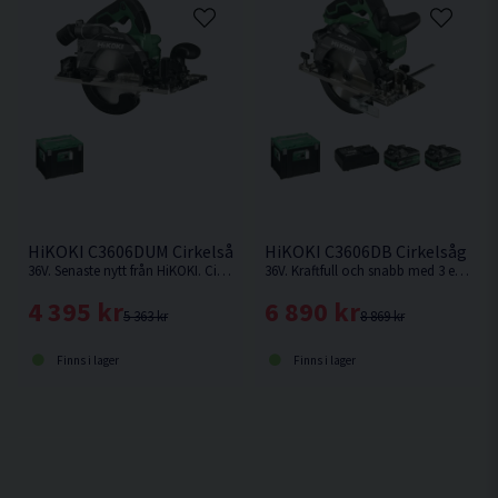
HiKOKI C3606DUM Cirkelsåg 165mm 36V
HiKOKI C3606DB Cirkelsåg 165
36V. Senaste nytt från HiKOKI. Cirkelsåg som kan fästas på skena. Levereras utan batteri och laddare.
36V. Kraftfull och snabb med 3 effektlägen: Silent (låg ljudnivå), Medium (mjukt avslut med konstant varvtal) och High-mode (snabb kapning).
4 395 kr
6 890 kr
5 363 kr
8 869 kr
Finns i lager
Finns i lager