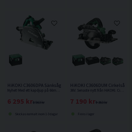
HiKOKI C3606DPA Sänksåg 36V 165mm
HiKOKI C3606DUM Cirkelsåg 1
Nyhet! Med ett kapdjup på 66mm med skena vid 90° är denna sänksåg från HiKOKI Powertools väl värd en plats i maskinparken. Levereras utan batteri & laddare.
36V. Senaste nytt från HiKOKI. Cirkelsåg som kan fästas på skena.
6 295 kr
7 190 kr
8 563 kr
9 363 kr
Skickas normalt inom 1-3 dagar
Finns i lager