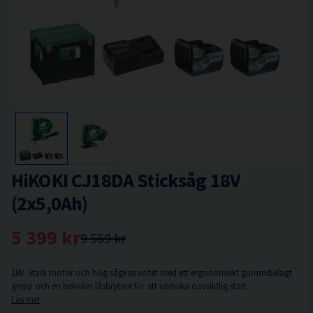
HiKOKI CJ18DA Sticksåg 18V
(2x5,0Ah)
5 399 kr
9 569 kr
18V. Stark motor och hög sågkapacitet med ett ergonomiskt gummibelagt
grepp och en bekväm låsbrytare för att undvika oavsiktlig start.
Läs mer