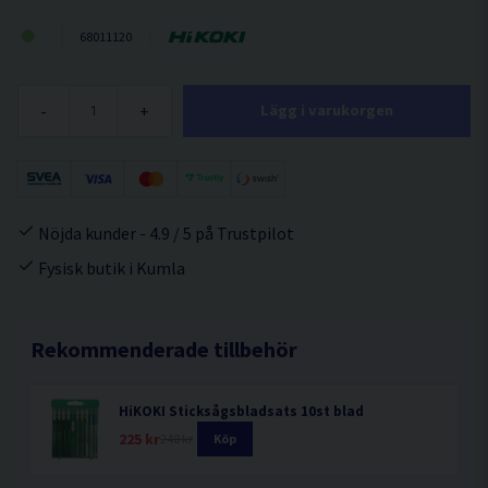
68011120
-
+
Lägg i varukorgen
Nöjda kunder - 4.9 / 5 på Trustpilot
Fysisk butik i Kumla
Rekommenderade tillbehör
HiKOKI Sticksågsbladsats 10st blad
225 kr
248 kr
Köp