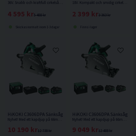
36V. Snabb och kraftfull cirkelsåg för tuffa jobb, såsom kapning och klyvning, även av tryckimpregnerat virke. Levereras utan batteri och laddare.
18V. Kompakt och smidig cirkelsåg med hög kapacitet från HiKOKI. Levereras utan batteri och laddare. Trallskolan kampanj - Levereras inklusive 1st extra sågklinga.
4 595 kr
2 399 kr
5 488 kr
3 363 kr
Skickas normalt inom 1-3 dagar
Finns i lager
HiKOKI C3606DPA Sänksåg 36V 165mm (2x4,0Ah) Inkl 800mm 
HiKOKI C3606DPA Sänksåg 36V
Nyhet! Med ett kapdjup på 66mm med skena vid 90° är denna sänksåg från HiKOKI Powertools väl värd en plats i maskinparken.
Nyhet! Med ett kapdjup på 66mm med skena vid 90° är denna sänksåg från HiKOKI Powertools väl värd en plats i maskinparken.
10 190 kr
9 049 kr
12 738 kr
12 488 kr