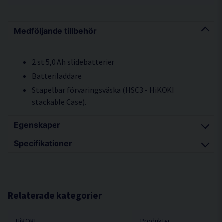
Medföljande tillbehör
2 st 5,0 Ah slidebatterier
Batteriladdare
Stapelbar förvaringsväska (HSC3 - HiKOKI
stackable Case).
Egenskaper
Specifikationer
Stark motor och hög sågkapacitet
Ergonomiskt gummibelagt grepp
Batteri / laddare BSL1850C / UC18YFSL
Enkelt, snabbt och verktygsfritt bladbyte
Batterifäste Slide
(universalfäste)
Laddtid 45 min
Relaterade kategorier
Elektronisk hastighetsreglering
Kapacitet i trä/stål 135 / 10
Motorbroms för säkrare användning
HiKOKI
Produkter
Max geringsvinkel 45°