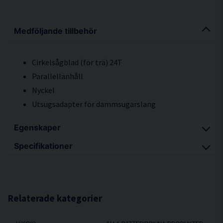
Medföljande tillbehör
Cirkelsågblad (för trä) 24T
Parallellanhåll
Nyckel
Utsugsadapter för dammsugarslang
Egenskaper
Specifikationer
Ergonomisk design med låg vikt
Kraftfull 18V motor för snabbt och precist kap
Produkttyp Cirkelsåg 18V
165 mm sågblad med 57 mm sågdjup
Batterifäste Slide
Robust sågbord i metall
Vikt u/batteri 2,95 kg
Relaterade kategorier
Dimension (L x H) 291x212x267 mm