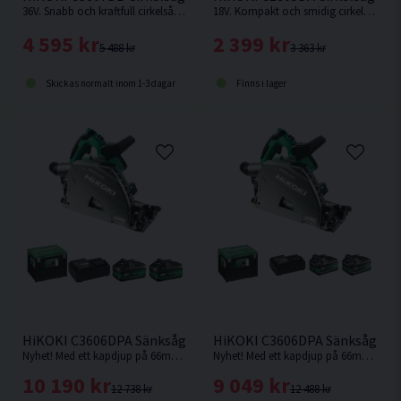
36V. Snabb och kraftfull cirkelsåg för tuffa jobb, såsom kapning och klyvning, även av tryckimpregnerat virke. Levereras utan batteri och laddare.
18V. Kompakt och smidig cirkelsåg med hög kapacitet från HiKOKI. Levereras utan batteri och laddare. Trallskolan kampanj - Levereras inklusive 1st extra sågklinga.
4 595 kr
2 399 kr
5 488 kr
3 363 kr
Skickas normalt inom 1-3 dagar
Finns i lager
HiKOKI C3606DPA Sänksåg 36V 165mm (2x4,0Ah) Inkl 800mm 
HiKOKI C3606DPA Sänksåg 36V
Nyhet! Med ett kapdjup på 66mm med skena vid 90° är denna sänksåg från HiKOKI Powertools väl värd en plats i maskinparken.
Nyhet! Med ett kapdjup på 66mm med skena vid 90° är denna sänksåg från HiKOKI Powertools väl värd en plats i maskinparken.
10 190 kr
9 049 kr
12 738 kr
12 488 kr