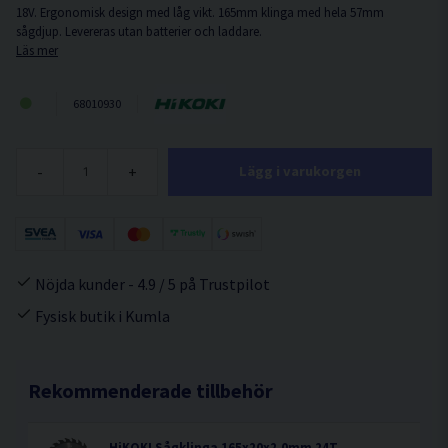
18V. Ergonomisk design med låg vikt. 165mm klinga med hela 57mm
sågdjup. Levereras utan batterier och laddare.
Läs mer
68010930
-
+
Lägg i varukorgen
Nöjda kunder - 4.9 / 5 på Trustpilot
Fysisk butik i Kumla
Rekommenderade tillbehör
HiKOKI Sågklinga 165x20x2,0mm 24T