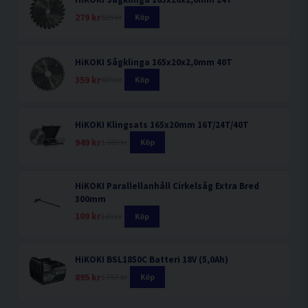
279 kr
525 kr
Köp
HiKOKI Sågklinga 165x20x2,0mm 40T
359 kr
639 kr
Köp
HiKOKI Klingsats 165x20mm 16T/24T/40T
949 kr
1 689 kr
Köp
HiKOKI Parallellanhåll Cirkelsåg Extra Bred
300mm
109 kr
139 kr
Köp
HiKOKI BSL1850C Batteri 18V (5,0Ah)
895 kr
1 757 kr
Köp