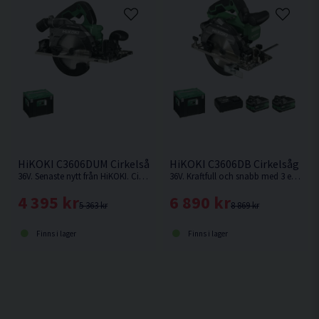
HiKOKI C3606DUM Cirkelsåg 165mm 36V
HiKOKI C3606DB Cirkelsåg 165
36V. Senaste nytt från HiKOKI. Cirkelsåg som kan fästas på skena. Levereras utan batteri och laddare.
36V. Kraftfull och snabb med 3 effektlägen: Silent (låg ljudnivå), Medium (mjukt avslut med konstant varvtal) och High-mode (snabb kapning).
4 395 kr
6 890 kr
5 363 kr
8 869 kr
Finns i lager
Finns i lager