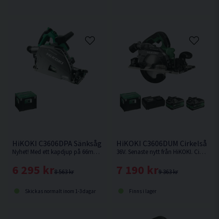
HiKOKI C3606DPA Sänksåg 36V 165mm
HiKOKI C3606DUM Cirkelsåg 1
Nyhet! Med ett kapdjup på 66mm med skena vid 90° är denna sänksåg från HiKOKI Powertools väl värd en plats i maskinparken. Levereras utan batteri & laddare.
36V. Senaste nytt från HiKOKI. Cirkelsåg som kan fästas på skena.
6 295 kr
7 190 kr
8 563 kr
9 363 kr
Skickas normalt inom 1-3 dagar
Finns i lager