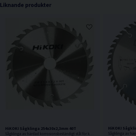
Liknande produkter
HiKOKI Sågkli
HiKOKI Sågklinga 254x30x2,3mm 40T
Sågklinga av härdad korrosionsbeständigt stål för kapning i hårt och mjukt trä.