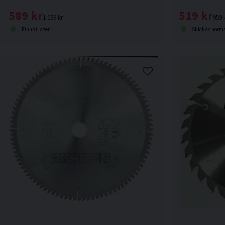
519 kr
589 kr
959 
1 039 kr
Skickas norma
Finns i lager