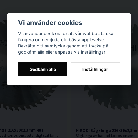
Vi använder cookies
Vi använder cookies för att vår webbplats skall
fungera och erbjuda dig bästa upplevelse.
Bekräfta ditt samtycke genom att trycka på
godkänn alla eller anpassa via inställningar
Godkänn alla
Inställningar
nga 216x30x2,3mm 48T
HiKOKI Sågklinga 216x30x2,3m
Sågklinga av härdad korrosionsbeständigt stål för mycket fin sågning i hårt och mjukt trä.