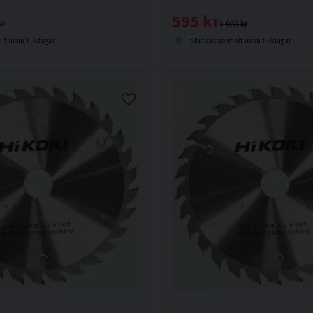
595 kr
kr
1 069 kr
lt inom 1-3 dagar
Skickas normalt inom 1-3 dagar