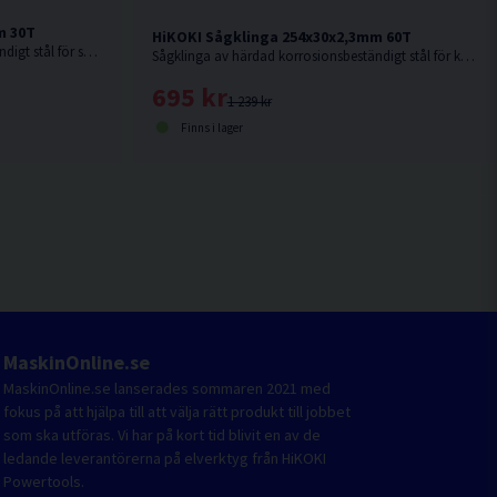
m 30T
HiKOKI Sågklinga 254x30x2,3mm 60T
Sågklinga av härdad korrosionsbeständigt stål för sågning i hårt och mjukt trä.
Sågklinga av härdad korrosionsbeständigt stål för kapning i hårt och mjukt trä.
695 kr
1 239 kr
Finns i lager
MaskinOnline.se
MaskinOnline.se lanserades sommaren 2021 med
fokus på att hjälpa till att välja rätt produkt till jobbet
som ska utföras. Vi har på kort tid blivit en av de
ledande leverantörerna på elverktyg från HiKOKI
Powertools.