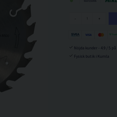
60355006
-
+
Nöjda kunder - 4.9 / 5 på
Fysisk butik i Kumla