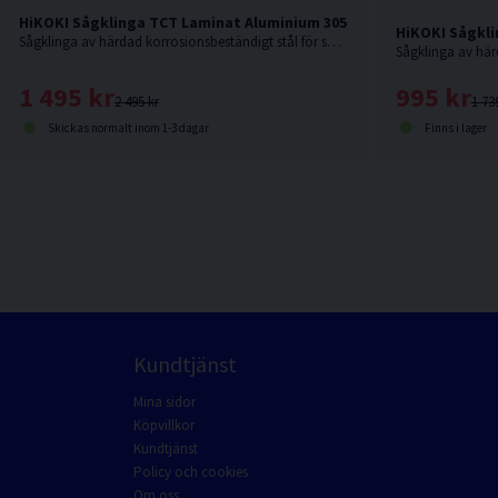
HiKOKI Sågklinga TCT Laminat Aluminium 305x30x2,8mm 96T
HiKOKI Sågkli
Sågklinga av härdad korrosionsbeständigt stål för sågning i hårda och mjuka träslag och även aluminiumsmaterialer.
1 495 kr
995 kr
2 495 kr
1 73
Skickas normalt inom 1-3 dagar
Finns i lager
Kundtjänst
Mina sidor
Köpvillkor
Kundtjänst
Policy och cookies
Om oss