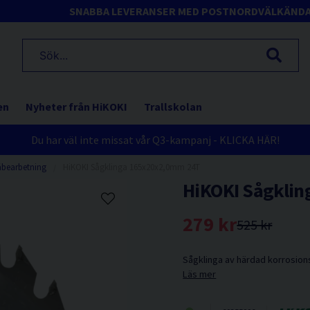
SNABBA LEVERANSER MED POSTNORD
VÄLKÄND
en
Nyheter från HiKOKI
Trallskolan
Du har väl inte missat vår Q3-kampanj - KLICKA HÄR!
äbearbetning
HiKOKI Sågklinga 165x20x2,0mm 24T
HiKOKI Sågkli
279 kr
525 kr
Sågklinga av härdad korrosionsb
Läs mer