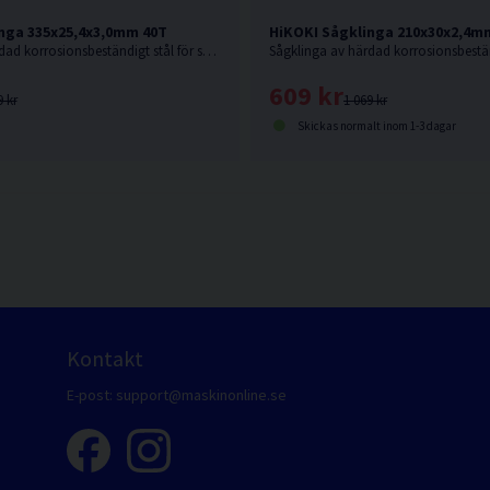
nga 335x25,4x3,0mm 40T
HiKOKI Sågklinga 210x30x2,4m
Sågklinga av härdad korrosionsbeständigt stål för sågning i hårda och mjuka träslag.
609 kr
9 kr
1 069 kr
Skickas normalt inom 1-3 dagar
Kontakt
E-post:
support@maskinonline.se