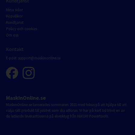
Kundtjänst
Mina sidor
Köpvillkor
Kundtjänst
Policy och cookies
Om oss
Kontakt
E-post:
support@maskinonline.se
MaskinOnline.se
MaskinOnline.se lanserades sommaren 2021 med fokus på att hjälpa till att
välja rätt produkt till jobbet som ska utföras. Vi har på kort tid blivit en av
de ledande leverantörerna på elverktyg från HiKOKI Powertools.