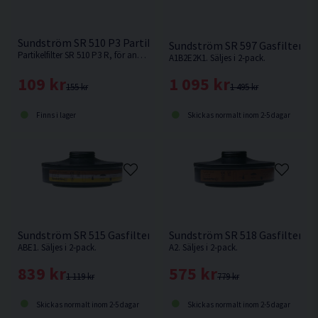
Sundström SR 510 P3 Partikelfilter
Sundström SR 597 Gasfilter til
Partikelfilter SR 510 P3 R, för användning i fläkt SR 500 alternativt i Sundströms halv- eller helmasker
A1B2E2K1. Säljes i 2-pack.
109 kr
1 095 kr
155 kr
1 495 kr
Finns i lager
Skickas normalt inom 2-5 dagar
Sundström SR 515 Gasfilter till SR 500
Sundström SR 518 Gasfilter til
ABE1. Säljes i 2-pack.
A2. Säljes i 2-pack.
839 kr
575 kr
1 119 kr
779 kr
Skickas normalt inom 2-5 dagar
Skickas normalt inom 2-5 dagar