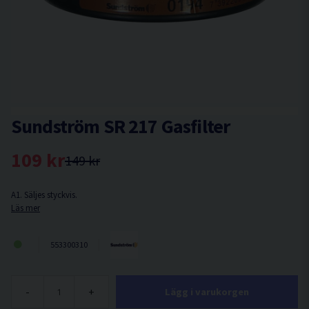
Sundström SR 217 Gasfilter
109 kr
149 kr
A1. Säljes styckvis.
Läs mer
553300310
-
+
Lägg i varukorgen