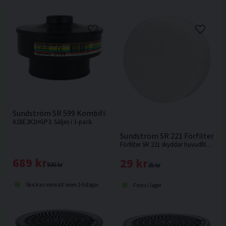
Sundström SR 599 Kombifilter till SR 500
A1BE2K1HGP3. Säljes i 1-pack.
Sundström SR 221 Förfilter
Förfilter SR 221 skyddar huvudfiltret mot för tidig igensättning av större partiklar.
689 kr
29 kr
930 kr
35 kr
Skickas normalt inom 2-5 dagar
Finns i lager