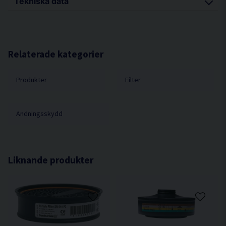
Tekniska data
Filter SR 217 A1 skyddar mot organiska föreningar
med en kokpunkt över 65ºC.
Överensstämmer med EN 14387:2004.
Relaterade kategorier
Produkter
Filter
Andningsskydd
Liknande produkter