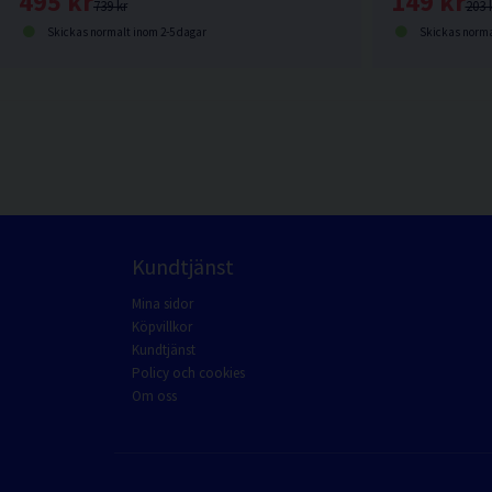
149 kr
495 kr
203 
739 kr
Skickas norma
Skickas normalt inom 2-5 dagar
Kundtjänst
Mina sidor
Köpvillkor
Kundtjänst
Policy och cookies
Om oss