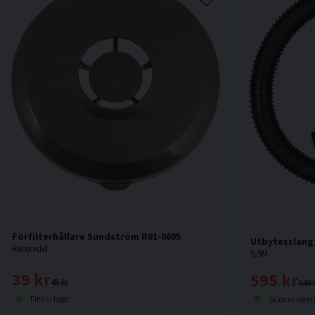
Förfilterhållare Sundström R01-0605
Utbytesslang t
Reservdel.
0,9M
39 kr
595 kr
48 kr
849 
Finns i lager
Skickas norma