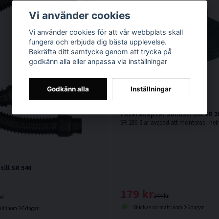
Vi använder cookies
Vi använder cookies för att vår webbplats skall
fungera och erbjuda dig bästa upplevelse.
Bekräfta ditt samtycke genom att trycka på
godkänn alla eller anpassa via inställningar
Godkänn alla
Inställningar
Filteradapter Sundström SR 2
ill SR 540
179 kr
244 kr
kr
Skickas normalt inom 2-5 dagar
lt inom 2-5 dagar