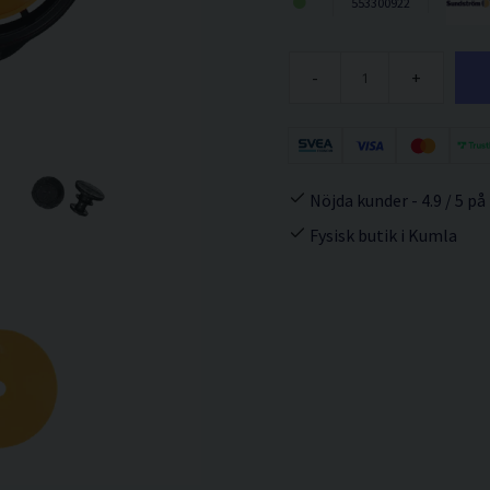
553300922
-
+
Nöjda kunder - 4.9 / 5 på
Fysisk butik i Kumla