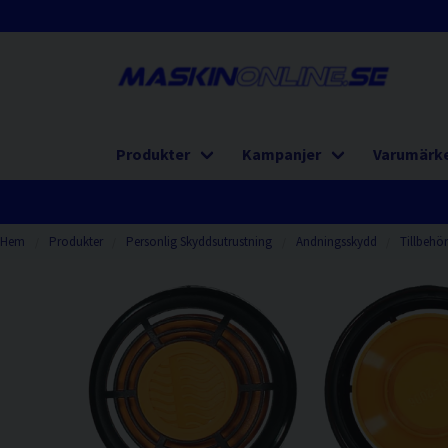
Produkter
Kampanjer
Varumärk
Hem
Produkter
Personlig Skyddsutrustning
Andningsskydd
Tillbehö