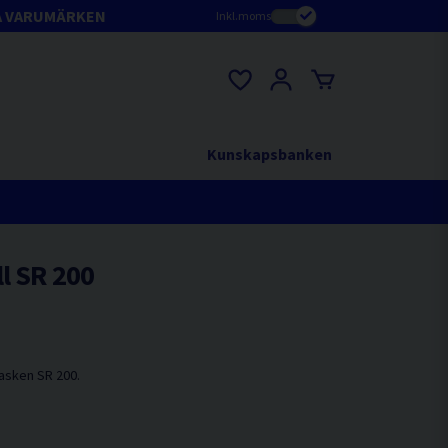
A VARUMÄRKEN
Inkl.moms
Kunskapsbanken
l SR 200
asken SR 200.