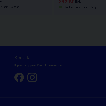
349 kr
kr
499 kr
lt inom 2-5 dagar
Skickas normalt inom 1-3 dagar
Kontakt
E-post:
support@maskinonline.se