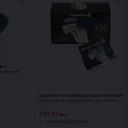
80-3
SR 280-3 är avsedd att monteras i helmasker med EN 148-1-gänga för att möjliggöra användning av Sundströms filter. Levereras med förfilterhållare.
Sundström SR 5226 Rengöringsservetter 50P
Styckförpackade engångsservetter, vatten och 5% Anjon- och Nonjontensider.
349 kr
445 kr
Skickas normalt inom 2-5 dagar