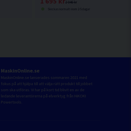
1 695 kr
2 046 kr
Skickas normalt inom 2-5 dagar
MaskinOnline.se
MaskinOnline.se lanserades sommaren 2021 med
fokus på att hjälpa till att välja rätt produkt till jobbet
som ska utföras. Vi har på kort tid blivit en av de
ledande leverantörerna på elverktyg från HiKOKI
Powertools.