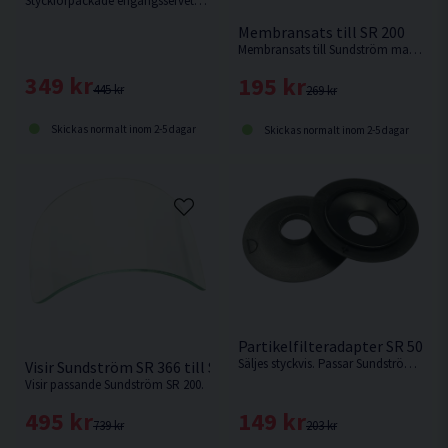
Styckförpackade engångsservetter, vatten och 5% Anjon- och Nonjontensider.
Membransats till SR 200
Membransats till Sundström masken SR 200.
349 kr
195 kr
445 kr
269 kr
Skickas normalt inom 2-5 dagar
Skickas normalt inom 2-5 dagar
Partikelfilteradapter SR 500
Säljes styckvis. Passar Sundström SR 500
Visir Sundström SR 366 till SR 200 PC
Visir passande Sundström SR 200.
149 kr
495 kr
203 kr
739 kr