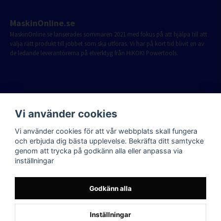
MaskinOnline.se
MaskinOnline.se lanserades sommaren 2021 med fokus på att hjälpa till att
välja rätt produkt till jobbet som ska utföras. Vi har på kort tid blivit en av
de ledande leverantörerna på elverktyg från HiKOKI Powertools.
Vi använder cookies
Vi använder cookies för att vår webbplats skall fungera
och erbjuda dig bästa upplevelse. Bekräfta ditt samtycke
genom att trycka på godkänn alla eller anpassa via
inställningar
Godkänn alla
Inställningar
Powered by Nyehandel AB