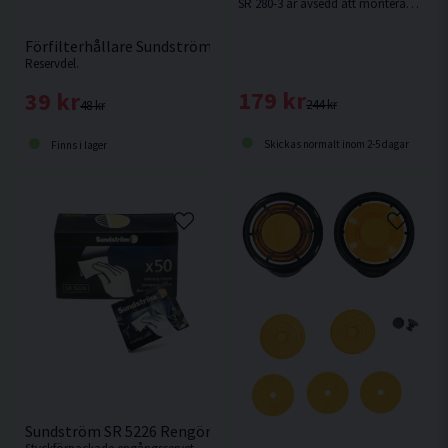
SR 280-3 är avsedd att monteras i helmasker med EN 148-1-gänga för att möjliggöra användning av Sundströms filter. Levereras med förfilterhållare.
Förfilterhållare Sundström R01-0605
Reservdel.
179 kr
39 kr
244 kr
48 kr
Skickas normalt inom 2-5 dagar
Finns i lager
Sundström SR 5226 Rengöringsservetter 50P