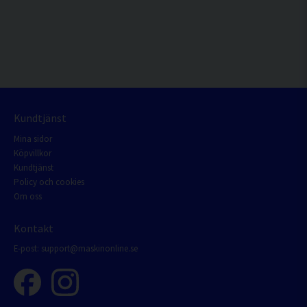
Kundtjänst
Mina sidor
Köpvillkor
Kundtjänst
Policy och cookies
Om oss
Kontakt
E-post:
support@maskinonline.se