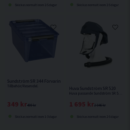
Skickas normalt inom 2-5 dagar
Skickas normalt inom 2-5 dagar
Sundström SR 344 Förvaringslåda
Tillbehör/Reservdel.
Huva Sundström SR 520
Huva passande Sundström SR 500 / SR 700.
349 kr
1 695 kr
499 kr
2 046 kr
Skickas normalt inom 1-3 dagar
Skickas normalt inom 2-5 dagar