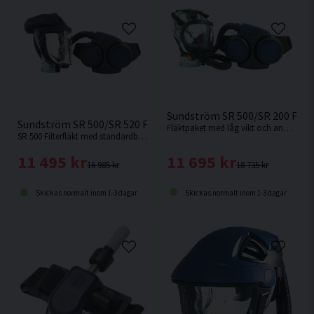
Sundström SR 500/SR 200 Fläk
Sundström SR 500/SR 520 Fläktpaket
Fläktpaket med låg vikt och anatomisk utformning av fläkt och bälte ger hög komfort.
SR 500 Filterfläkt med standardbatteri. Låg vikt och anatomisk utformning av fläkt och bälte ger hög komfort.
11 695 kr
11 495 kr
18 735 kr
16 985 kr
Skickas normalt inom 1-3 dagar
Skickas normalt inom 1-3 dagar