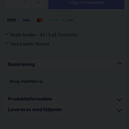
-
+
Lägg i varukorgen
Nöjda kunder - 4.9 / 5 på Trustpilot
Fysisk butik i Kumla
Beskrivning
Slang medföljer ej.
Produktinformation
Levereras med följande:
SR 700 Partikelfläkt Batteridriven lätt partikelfläkt som är
avsedd för skydd mot skadliga och hälsofarliga partiklar där
Fläkt
stora krav ställs på mycket goda skyddsegenskaper. Elektronik