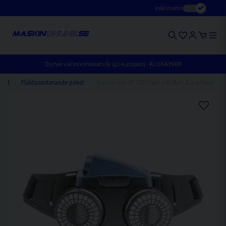
Inkl.moms
Du har väl inte missat vår Q3-kampanj - KLICKA HÄR!
ydd
Fläktassisterande paket
Sundström SR 700 Fläkt Inkl Batt & Laddare