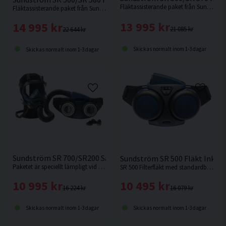
Fläktassisterande paket från Sundström.
Fläktassisterande paket från Sundström.
13 995 kr
14 995 kr
21 085 kr
22 644 kr
Skickas normalt inom 1-3 dagar
Skickas normalt inom 1-3 dagar
Sundström SR 700/SR200 Saneringspaket
Sundström SR 500 Fläkt Inkl B
Paketet är speciellt lämpligt vid tunga, varma eller långa arbeten.
SR 500 Filterfläkt med standardbatteri.
10 995 kr
10 495 kr
16 224 kr
16 079 kr
Skickas normalt inom 1-3 dagar
Skickas normalt inom 1-3 dagar