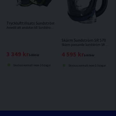
Trycklufttillsats Sundström SR 507
Avsedd att anslutas till Sundström SR 540.
Skärm Sundström SR 570
Skärm passande Sundström SR 500 / SR 700.
3 349 kr
4 595 kr
5 059 kr
6 979 kr
Skickas normalt inom 2-5 dagar
Skickas normalt inom 1-3 dagar