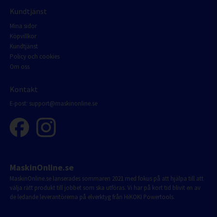
Kundtjänst
Mina sidor
Köpvillkor
Kundtjänst
Policy och cookies
Om oss
Kontakt
E-post:
support@maskinonline.se
MaskinOnline.se
MaskinOnline.se lanserades sommaren 2021 med fokus på att hjälpa till att
välja rätt produkt till jobbet som ska utföras. Vi har på kort tid blivit en av
de ledande leverantörerna på elverktyg från HiKOKI Powertools.