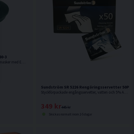
80-3
SR 280-3 är avsedd att monteras i helmasker med EN 148-1-gänga för att möjliggöra användning av Sundströms filter. Levereras med förfilterhållare.
Sundström SR 5226 Rengöringsservetter 50P
Styckförpackade engångsservetter, vatten och 5% Anjon- och Nonjontensider.
349 kr
445 kr
Skickas normalt inom 2-5 dagar