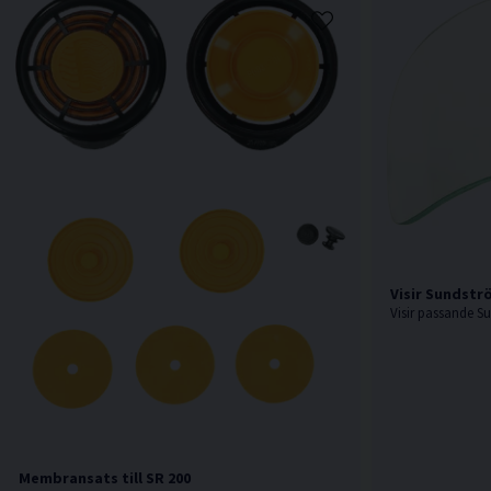
Visir Sundströ
Visir passande S
Membransats till SR 200