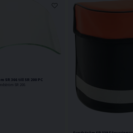
m SR 366 till SR 200 PC
undström SR 200.
Sundström SR 339 Förvarings