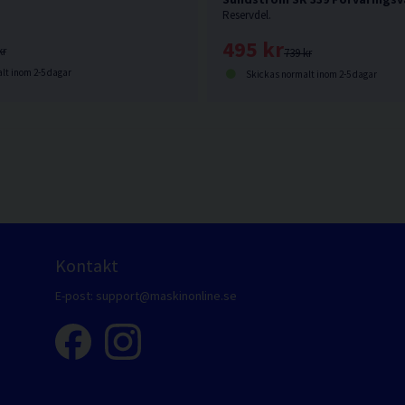
Reservdel.
495 kr
kr
739 kr
lt inom 2-5 dagar
Skickas normalt inom 2-5 dagar
Kontakt
E-post:
support@maskinonline.se