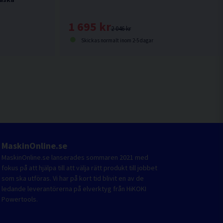
1 695 kr
2 046 kr
Skickas normalt inom 2-5 dagar
MaskinOnline.se
MaskinOnline.se lanserades sommaren 2021 med
fokus på att hjälpa till att välja rätt produkt till jobbet
som ska utföras. Vi har på kort tid blivit en av de
ledande leverantörerna på elverktyg från HiKOKI
Powertools.