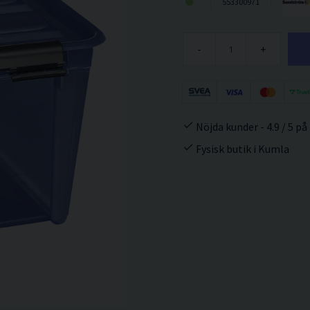
553300971
-
+
Nöjda kunder - 4.9 / 5 på
Fysisk butik i Kumla