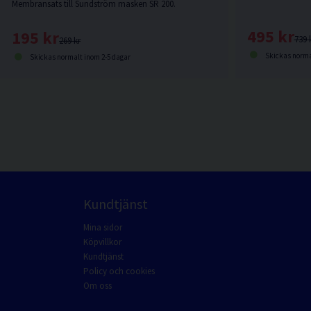
Membransats till Sundström masken SR 200.
495 kr
195 kr
739 
269 kr
Skickas norma
Skickas normalt inom 2-5 dagar
Kundtjänst
Mina sidor
Köpvillkor
Kundtjänst
Policy och cookies
Om oss