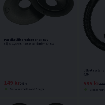
Partikelfilteradapter SR 500
Säljes styckvis. Passar Sundström SR 500
Utbytesslang t
0,9M
149 kr
595 kr
203 kr
849 
Skickas normalt inom 2-5 dagar
Skickas norma