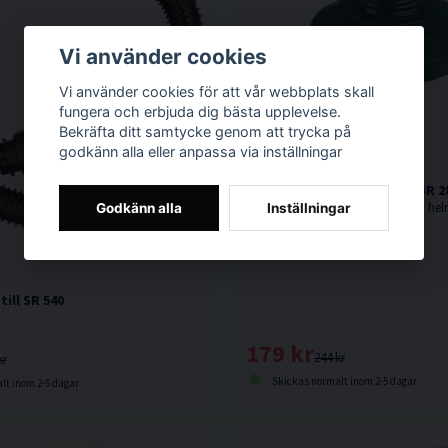
Vi använder cookies
Vi använder cookies för att vår webbplats skall
fungera och erbjuda dig bästa upplevelse.
Bekräfta ditt samtycke genom att trycka på
godkänn alla eller anpassa via inställningar
Filteradapter Sundström SR 2
Godkänn alla
Inställningar
ill SR 540
179 kr
244 kr
kr
Skickas normalt inom 2-5 dagar
lt inom 2-5 dagar