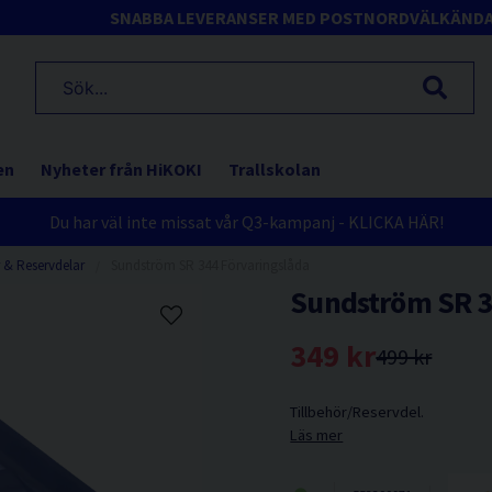
SNABBA LEVERANSER MED POSTNORD
VÄLKÄND
en
Nyheter från HiKOKI
Trallskolan
Du har väl inte missat vår Q3-kampanj - KLICKA HÄR!
r & Reservdelar
Sundström SR 344 Förvaringslåda
Sundström SR 3
349 kr
499 kr
Tillbehör/Reservdel.
Läs mer