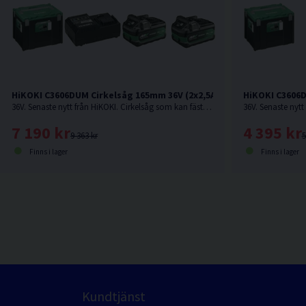
HiKOKI C3606DUM Cirkelsåg 165mm 36V (2x2,5Ah)
HiKOKI C3606
36V. Senaste nytt från HiKOKI. Cirkelsåg som kan fästas på skena.
7 190 kr
4 395 kr
9 363 kr
5
Finns i lager
Finns i lager
Kundtjänst