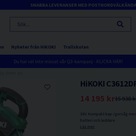
SNABBA LEVERANSER MED POSTNORD
VÄLKÄND
en
Nyheter från HiKOKI
Trallskolan
Du har väl inte missat vår Q3-kampanj - KLICKA HÄR!
såg 305MM 36V
HiKOKI C3612D
14 195 kr
15 938 k
36V. Kompakt kap-/gersåg med
batteri och laddare.
Läs mer