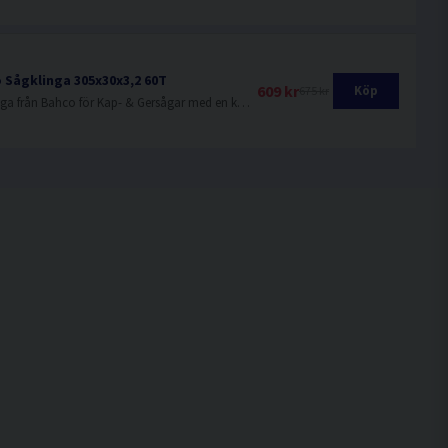
 Sågklinga 305x30x3,2 60T
609 kr
Köp
675 kr
Sågklinga från Bahco för Kap- & Gersågar med en klingdiameter på 305mm