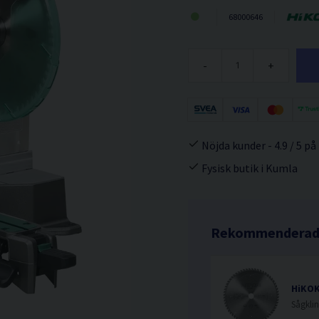
68000646
-
+
Nöjda kunder - 4.9 / 5 på
Fysisk butik i Kumla
Rekommenderade
HiKOK