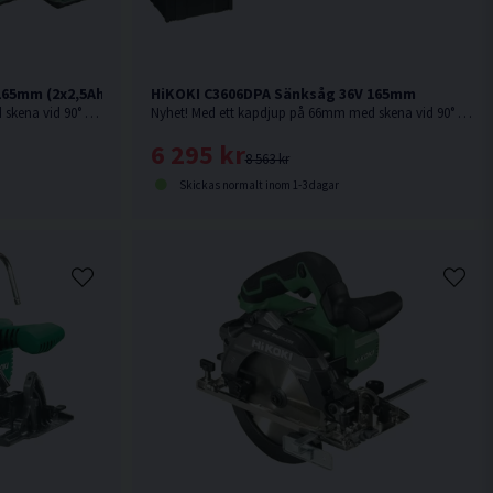
165mm (2x2,5Ah)
HiKOKI C3606DPA Sänksåg 36V 165mm
Nyhet! Med ett kapdjup på 66mm med skena vid 90° är denna sänksåg från HiKOKI Powertools väl värd en plats i maskinparken.
Nyhet! Med ett kapdjup på 66mm med skena vid 90° är denna sänksåg från HiKOKI Powertools väl värd en plats i maskinparken. Levereras utan batteri & laddare.
6 295 kr
8 563 kr
Skickas normalt inom 1-3 dagar