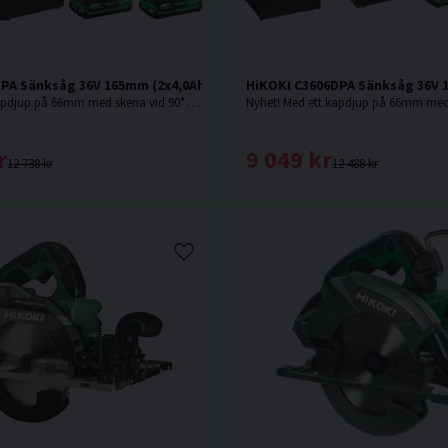
PA Sänksåg 36V 165mm (2x4,0Ah) Inkl 800mm skena
HiKOKI C3606DPA Sänksåg 36V 
Nyhet! Med ett kapdjup på 66mm med skena vid 90° är denna sänksåg från HiKOKI Powertools väl värd en plats i maskinparken.
r
9 049 kr
12 738 kr
12 488 kr