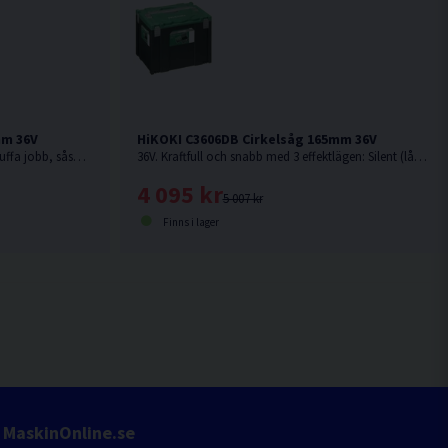
mm 36V
HiKOKI C3606DB Cirkelsåg 165mm 36V
36V. Snabb och kraftfull cirkelsåg för tuffa jobb, såsom kapning och klyvning, även av tryckimpregnerat virke. Levereras utan batteri och laddare.
36V. Kraftfull och snabb med 3 effektlägen: Silent (låg ljudnivå), Medium (mjukt avslut med konstant varvtal) och High-mode (snabb kapning). Levereras utan batteri och laddare.
4 095 kr
5 007 kr
Finns i lager
MaskinOnline.se