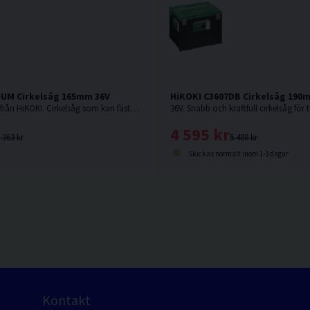
DUM Cirkelsåg 165mm 36V
HiKOKI C3607DB Cirkelsåg 190
36V. Senaste nytt från HiKOKI. Cirkelsåg som kan fästas på skena. Levereras utan batteri och laddare.
4 595 kr
 363 kr
5 488 kr
Skickas normalt inom 1-3 dagar
Kontakt