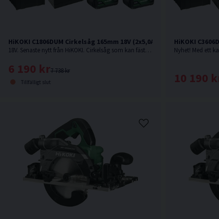
HiKOKI C1806DUM Cirkelsåg 165mm 18V (2x5,0Ah)
HiKOKI C3606D
18V. Senaste nytt från HiKOKI. Cirkelsåg som kan fästas på skena.
6 190 kr
7 738 kr
10 190 k
Tillfälligt slut