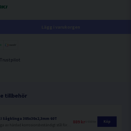
Lägg i varukorgen
 Trustpilot
 tillbehör
I Sågklinga 305x30x2,3mm 60T
889 kr
Köp
1 550 kr
Sågklinga av härdad korrosionsbeständigt stål för sågning i hårda och mjuka träslag.