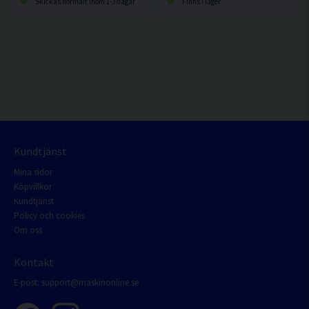
Skickas normalt inom 1-3 dagar
Finns i lager
Kundtjänst
Mina sidor
Köpvillkor
Kundtjänst
Policy och cookies
Om oss
Kontakt
E-post:
support@maskinonline.se