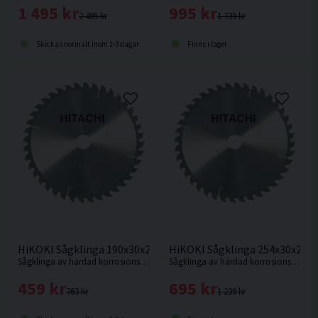
1 495 kr
995 kr
2 495 kr
1 739 kr
Skickas normalt inom 1-3 dagar
Finns i lager
HiKOKI Sågklinga 190x30x2,0mm 40T
HiKOKI Sågklinga 254x30x2,3
Sågklinga av härdad korrosionsbeständigt stål för sågning i hårt och mjukt trä.
Sågklinga av härdad korrosionsbeständigt stål för kapning i hårt och mjukt trä.
459 kr
695 kr
763 kr
1 239 kr