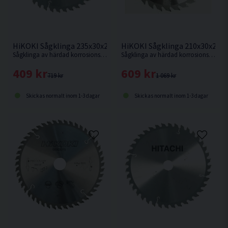
HiKOKI Sågklinga 235x30x2,1mm 20T
HiKOKI Sågklinga 210x30x2,4
Sågklinga av härdad korrosionsbeständigt stål för kapning i hårt och mjukt trä.
Sågklinga av härdad korrosionsbeständigt stål för sågning i hårt och mjukt trä.
409 kr
609 kr
719 kr
1 069 kr
Skickas normalt inom 1-3 dagar
Skickas normalt inom 1-3 dagar