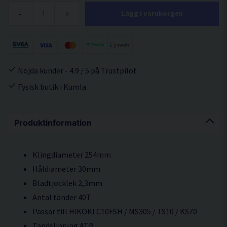
-
+
Lägg i varukorgen
Nöjda kunder - 4.9 / 5 på Trustpilot
Fysisk butik i Kumla
Produktinformation
Klingdiameter 254mm
Håldiameter 30mm
Bladtjocklek 2,3mm
Antal tänder 40T
Passar till HiKOKI C10FSH / MS305 / TS10 / KS70
Tandslipning ATB