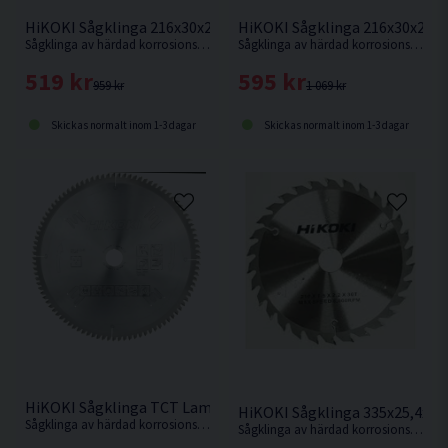
HiKOKI Sågklinga 216x30x2,3mm 48T
HiKOKI Sågklinga 216x30x2,3
Sågklinga av härdad korrosionsbeständigt stål för mycket fin sågning i hårt och mjukt trä.
Sågklinga av härdad korrosionsbeständigt stål för mycket fin sågning i hårt och mjukt trä.
519 kr
595 kr
959 kr
1 069 kr
Skickas normalt inom 1-3 dagar
Skickas normalt inom 1-3 dagar
HiKOKI Sågklinga TCT Laminat Aluminium 305x30x2,8mm 96
HiKOKI Sågklinga 335x25,4x3
Sågklinga av härdad korrosionsbeständigt stål för sågning i hårda och mjuka träslag och även aluminiumsmaterialer.
Sågklinga av härdad korrosionsbeständigt stål för sågning i hårda och mjuka träslag.