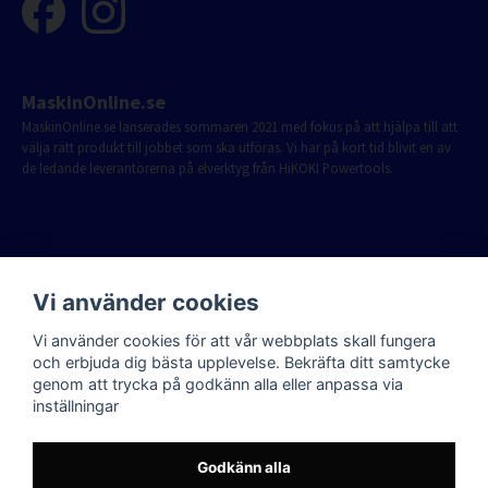
MaskinOnline.se
MaskinOnline.se lanserades sommaren 2021 med fokus på att hjälpa till att
välja rätt produkt till jobbet som ska utföras. Vi har på kort tid blivit en av
de ledande leverantörerna på elverktyg från HiKOKI Powertools.
Vi använder cookies
Vi använder cookies för att vår webbplats skall fungera
och erbjuda dig bästa upplevelse. Bekräfta ditt samtycke
genom att trycka på godkänn alla eller anpassa via
inställningar
Godkänn alla