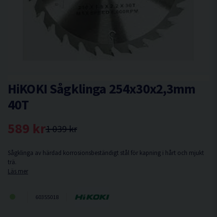
HiKOKI Sågklinga 254x30x2,3mm
40T
589 kr
1 039 kr
Sågklinga av härdad korrosionsbeständigt stål för kapning i hårt och mjukt
trä.
Läs mer
60355018