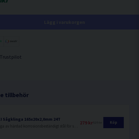
Lägg i varukorgen
 Trustpilot
 tillbehör
I Sågklinga 165x20x2,0mm 24T
279 kr
Köp
525 kr
Sågklinga av härdad korrosionsbeständigt stål för sågning i hårt och mjukt trä.