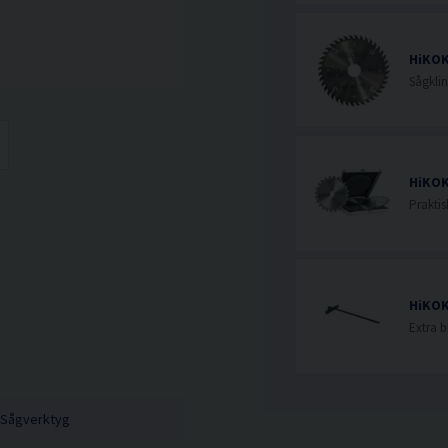
HiKOK
HiKOK
Sågverktyg