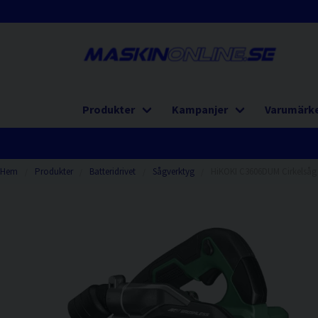
Produkter
Kampanjer
Varumärk
Hem
Produkter
Batteridrivet
Sågverktyg
HiKOKI C3606DUM Cirkelsåg