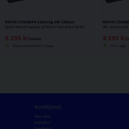
HiKOKI C3606DPA Sänksåg 36V 165mm
HiKOKI C3606
Nyhet! Med ett kapdjup på 66mm med skena vid 90° är denna sänksåg från HiKOKI Powertools väl värd en plats i maskinparken. Levereras utan batteri & laddare.
6 295 kr
4 395 kr
8 563 kr
5
Skickas normalt inom 1-3 dagar
Finns i lager
Kundtjänst
Mina sidor
Köpvillkor
Kundtjänst