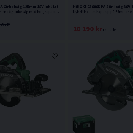
A Cirkelsåg 125mm 18V Inkl 1st Extra Sågklinga
HiKOKI C3606DPA Sänksåg 36V 
18V. Kompakt och smidig cirkelsåg med hög kapacitet från HiKOKI. Levereras utan batteri och laddare. Trallskolan kampanj - Levereras inklusive 1st extra sågklinga.
 363 kr
10 190 kr
12 738 kr