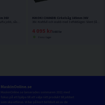
mm 36V
HiKOKI C3606DB Cirkelsåg 165mm 36V
36V. Snabb och kraftfull cirkelsåg för tuffa jobb, såsom kapning och klyvning, även av tryckimpregnerat virke. Levereras utan batteri och laddare.
36V. Kraftfull och snabb med 3 effektlägen: Silent (låg ljudnivå), Medium (mjukt avslut med konstant varvtal) och High-mode (snabb kapning). Levereras utan batteri och laddare.
4 095 kr
5 007 kr
Finns i lager
MaskinOnline.se
MaskinOnline.se lanserades sommaren 2021 med
fokus på att hjälpa till att välja rätt produkt till jobbet
som ska utföras. Vi har på kort tid blivit en av de