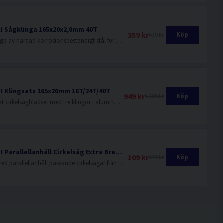
I Sågklinga 165x20x2,0mm 40T
359 kr
Köp
639 kr
Sågklinga av härdad korrosionsbeständigt stål för mycket fin sågning i hårt och mjukt trä.
I Klingsats 165x20mm 16T/24T/40T
949 kr
Köp
1 689 kr
Praktiskt cirkelsågbladset med tre klingor i aluminiumlåda
HiKOKI Parallellanhåll Cirkelsåg Extra Bred 300mm
109 kr
Köp
139 kr
Extra bred parallellanhåll passande cirkelsågar från HiKOKI.