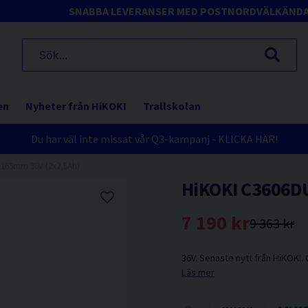
SNABBA LEVERANSER MED POSTNORD
VÄLKÄND
en
Nyheter från HiKOKI
Trallskolan
Du har väl inte missat vår Q3-kampanj - KLICKA HÄR!
 165mm 36V (2x2,5Ah)
HiKOKI C3606DU
7 190 kr
9 363 kr
36V. Senaste nytt från HiKOKI.
Läs mer