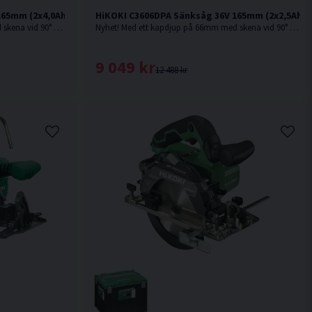
165mm (2x4,0Ah) Inkl 800mm skena
HiKOKI C3606DPA Sänksåg 36V 165mm (2x2,5Ah)
Nyhet! Med ett kapdjup på 66mm med skena vid 90° är denna sänksåg från HiKOKI Powertools väl värd en plats i maskinparken.
Nyhet! Med ett kapdjup på 66mm med skena vid 90° är denna sänksåg från HiKOKI Powertools väl värd en plats i maskinparken.
9 049 kr
12 488 kr