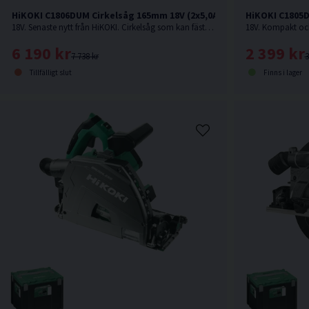
HiKOKI C1806DUM Cirkelsåg 165mm 18V (2x5,0Ah)
HiKOKI C1805D
18V. Senaste nytt från HiKOKI. Cirkelsåg som kan fästas på skena.
6 190 kr
2 399 kr
7 738 kr
3
Tillfälligt slut
Finns i lager