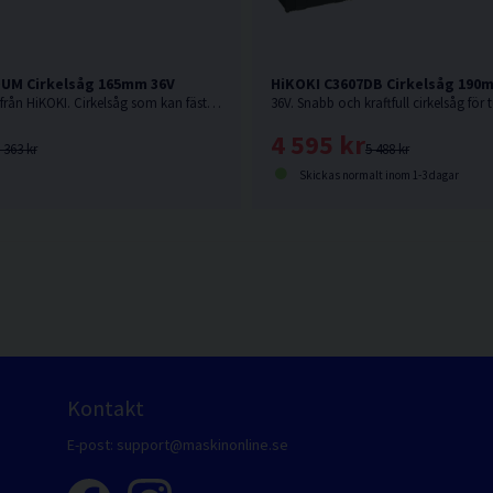
DUM Cirkelsåg 165mm 36V
HiKOKI C3607DB Cirkelsåg 190
36V. Senaste nytt från HiKOKI. Cirkelsåg som kan fästas på skena. Levereras utan batteri och laddare.
4 595 kr
 363 kr
5 488 kr
Skickas normalt inom 1-3 dagar
Kontakt
E-post:
support@maskinonline.se