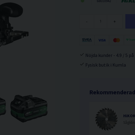
68010942
-
+
Nöjda kunder - 4.9 / 5 på
Fysisk butik i Kumla
Rekommenderade
HiKOK