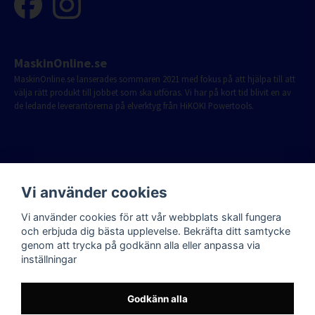
MaskinOnline.se
MaskinOnline.se lanserades sommaren 2021 med fokus på att hjälpa till att
välja rätt produkt till jobbet som ska utföras. Vi har på kort tid blivit en av
de ledande leverantörerna på elverktyg från HiKOKI Powertools.
Vi använder cookies
Vi använder cookies för att vår webbplats skall fungera
och erbjuda dig bästa upplevelse. Bekräfta ditt samtycke
genom att trycka på godkänn alla eller anpassa via
inställningar
Godkänn alla