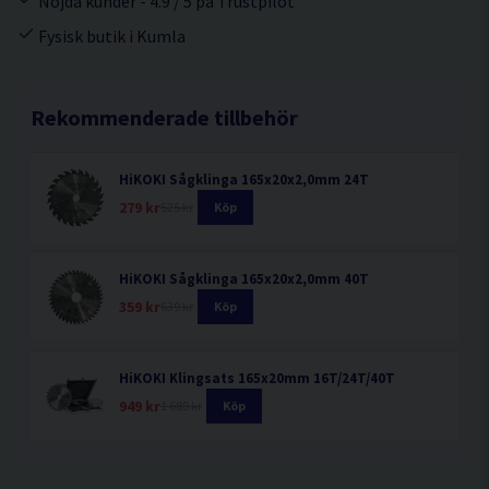
Nöjda kunder - 4.9 / 5 på Trustpilot
Fysisk butik i Kumla
Rekommenderade tillbehör
HiKOKI Sågklinga 165x20x2,0mm 24T
279 kr
525 kr
Köp
HiKOKI Sågklinga 165x20x2,0mm 40T
359 kr
639 kr
Köp
HiKOKI Klingsats 165x20mm 16T/24T/40T
949 kr
1 689 kr
Köp