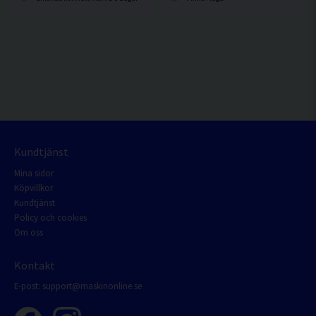
Kundtjänst
Mina sidor
Köpvillkor
Kundtjänst
Policy och cookies
Om oss
Kontakt
E-post:
support@maskinonline.se