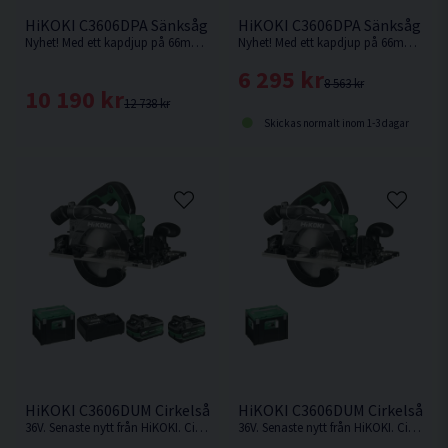
HiKOKI C3606DPA Sänksåg 36V 165mm (2x4,0Ah) Inkl 800mm 
HiKOKI C3606DPA Sänksåg 36
Nyhet! Med ett kapdjup på 66mm med skena vid 90° är denna sänksåg från HiKOKI Powertools väl värd en plats i maskinparken.
Nyhet! Med ett kapdjup på 66mm med skena vid 90° är denna sänksåg från HiKOKI Powertools väl värd en plats i maskinparken. Levereras utan batteri & laddare.
6 295 kr
8 563 kr
10 190 kr
12 738 kr
Skickas normalt inom 1-3 dagar
HiKOKI C3606DUM Cirkelsåg 165mm 36V (2x2,5Ah)
HiKOKI C3606DUM Cirkelsåg 
36V. Senaste nytt från HiKOKI. Cirkelsåg som kan fästas på skena.
36V. Senaste nytt från HiKOKI. Cirkelsåg som kan fästas på skena. Levereras utan batteri och laddare.