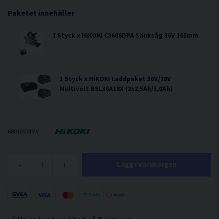
Paketet innehåller
1 Styck x HiKOKI C3606DPA Sänksåg 36V 165mm
1 Styck x HiKOKI Laddpaket 36V/18V
Multivolt BSL36A18X (2x2,5Ah/5,0Ah)
68010934MV
-
+
Lägg i varukorgen