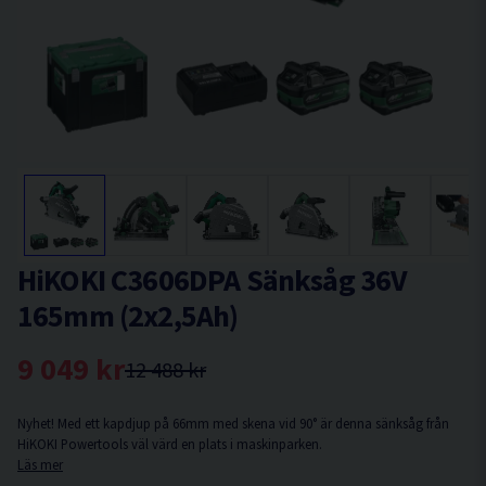
HiKOKI C3606DPA Sänksåg 36V
165mm (2x2,5Ah)
9 049 kr
12 488 kr
Nyhet! Med ett kapdjup på 66mm med skena vid 90° är denna sänksåg från
HiKOKI Powertools väl värd en plats i maskinparken.
Läs mer