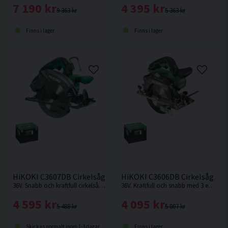
7 190 kr
4 395 kr
9 363 kr
5 363 kr
Finns i lager
Finns i lager
HiKOKI C3607DB Cirkelsåg 190mm 36V
HiKOKI C3606DB Cirkelsåg 16
36V. Snabb och kraftfull cirkelsåg för tuffa jobb, såsom kapning och klyvning, även av tryckimpregnerat virke. Levereras utan batteri och laddare.
36V. Kraftfull och snabb med 3 effektlägen: Silent (låg ljudnivå), Medium (mjukt avslut med konstant varvtal) och High-mode (snabb kapning). Levereras utan batteri och laddare.
4 595 kr
4 095 kr
5 488 kr
5 007 kr
Skickas normalt inom 1-3 dagar
Finns i lager