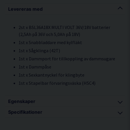
Levereras med
2st x BSL36A18X MULTI VOLT 36V/18V batterier
(2,5Ah på 36V och 5,0Ah på 18V)
1st x Snabbladdare med kylfläkt
1st x Sågklinga (42T)
1st x Dammport för tillkoppling av dammsugare
1st x Dammpåse
1st x Sexkantnyckel för klingbyte
1st x Stapelbar förvaringsväska (HSC4)
Egenskaper
Specifikationer
36V högpresterande borstlös motor
"Deep Cut"-konfiguration - max skärning 66 mm
Höjd 269 mm
vid 90°