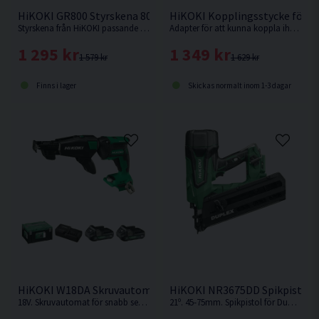
HiKOKI GR800 Styrskena 800mm
HiKOKI Kopplingsstycke för 
Styrskena från HiKOKI passande cirkelsågarna C1806DUM & C3606DUM. Samt sänksågen C3606DPA.
Adapter för att kunna koppla ihop fler styrskenor för att göra den längre.
1 295 kr
1 349 kr
1 579 kr
1 629 kr
Finns i lager
Skickas normalt inom 1-3 dagar
HiKOKI W18DA Skruvautomat 18V (2x2,0Ah)
HiKOKI NR3675DD Spikpistol f
18V. Skruvautomat för snabb serieskruvning från HiKOKI.
21º. 45-75mm. Spikpistol för Duplexbandade blanka dubbelhuvudspikar för formsättning, tillfällig infästning etc. Levereras utan batteri och laddare.