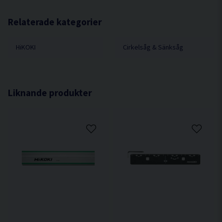
Beläggning för halkfri ytkontakt och som skydd
Bredd 180 mm
mot objektets yta.
Material Aluminium
Relaterade kategorier
Glidbeläggning så att maskinen glider lätt på
skenan.
HiKOKI
Cirkelsåg & Sänksåg
Med hål för att fästa skenan vid arbetsstycket och
för hängande förvaring.
Kan förlängas med ytterligare styrskena med
koppling.
Liknande produkter