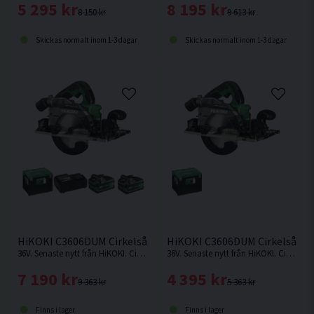
5 295 kr
8 195 kr
8 150 kr
9 613 kr
Skickas normalt inom 1-3 dagar
Skickas normalt inom 1-3 dagar
HiKOKI C3606DUM Cirkelsåg 165mm 36V (2x2,5Ah)
HiKOKI C3606DUM Cirkelsåg 
36V. Senaste nytt från HiKOKI. Cirkelsåg som kan fästas på skena.
36V. Senaste nytt från HiKOKI. Cirkelsåg som kan fästas på skena. Levereras utan batteri och laddare.
7 190 kr
4 395 kr
9 363 kr
5 363 kr
Finns i lager
Finns i lager