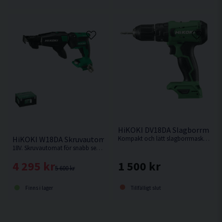
HiKOKI DV18DA Slagborrmaski
Kompakt och lätt slagborrmaskin som lämpar sig bäst som borrskruvdragare eller för borrning i tegel tack vare slagfunktionen. Levereras utan batteri, laddare och kartong men med manual.
HiKOKI W18DA Skruvautomat 18V
18V. Skruvautomat för snabb serieskruvning. Levereras utan batteri & laddare.
1 500 kr
4 295 kr
5 600 kr
Tillfälligt slut
Finns i lager