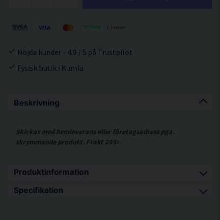
Nöjda kunder - 4.9 / 5 på Trustpilot
Fysisk butik i Kumla
Beskrivning
Skickas med hemleverans eller företagsadress pga.
skrymmande produkt. Frakt 299:-
Produktinformation
Specifikation
För rak och säker styrning av maskinen.
Splitterskydd minskar splitter vid såging.
Längd 1600 mm