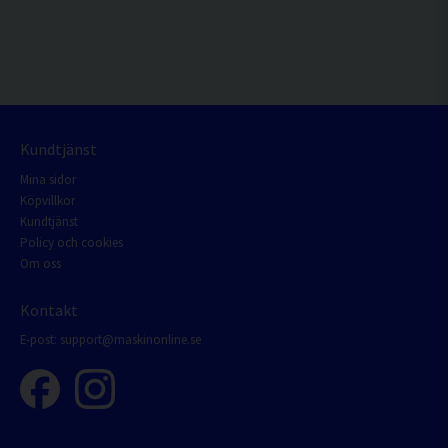
Kundtjänst
Mina sidor
Köpvillkor
Kundtjänst
Policy och cookies
Om oss
Kontakt
E-post:
support@maskinonline.se