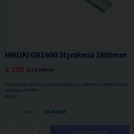
HiKOKI GR1600 Styrskena 1600mm
2 295 kr
2 649 kr
Styrskena från HiKOKI passande cirkelsågarna C1806DUM & C3606DUM. Samt
sänksågen C3606DPA.
Läs mer
4100072
-
+
Lägg i varukorgen