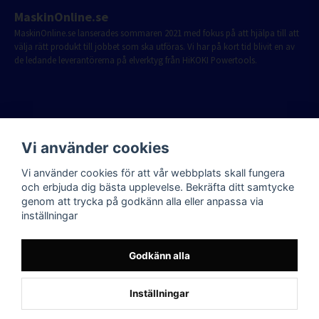
MaskinOnline.se
MaskinOnline.se lanserades sommaren 2021 med fokus på att hjälpa till att
välja rätt produkt till jobbet som ska utföras. Vi har på kort tid blivit en av
de ledande leverantörerna på elverktyg från HiKOKI Powertools.
Vi använder cookies
Vi använder cookies för att vår webbplats skall fungera
och erbjuda dig bästa upplevelse. Bekräfta ditt samtycke
genom att trycka på godkänn alla eller anpassa via
inställningar
Godkänn alla
Inställningar
Powered by Nyehandel AB