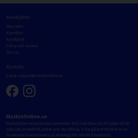
Kundtjänst
Mina sidor
Köpvillkor
Kundtjänst
Policy och cookies
Om oss
Kontakt
E-post:
support@maskinonline.se
MaskinOnline.se
MaskinOnline.se lanserades sommaren 2021 med fokus på att hjälpa till att
välja rätt produkt till jobbet som ska utföras. Vi har på kort tid blivit en av
de ledande leverantörerna på elverktyg från HiKOKI Powertools.