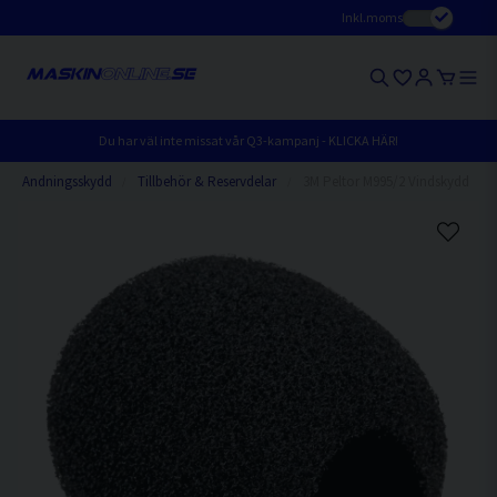
Inkl.moms
Du har väl inte missat vår Q3-kampanj - KLICKA HÄR!
Andningsskydd
Tillbehör & Reservdelar
3M Peltor M995/2 Vindskydd