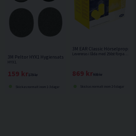
3M EAR Classic Hörselpropp 2
Levereras i låda med 250st förpackningar med 2st proppar i varje förpackning.
3M Peltor HYX1 Hygiensats
HYX1.
869 kr
159 kr
938 kr
179 kr
Skickas normalt inom 2-5 dagar
Skickas normalt inom 1-3 dagar