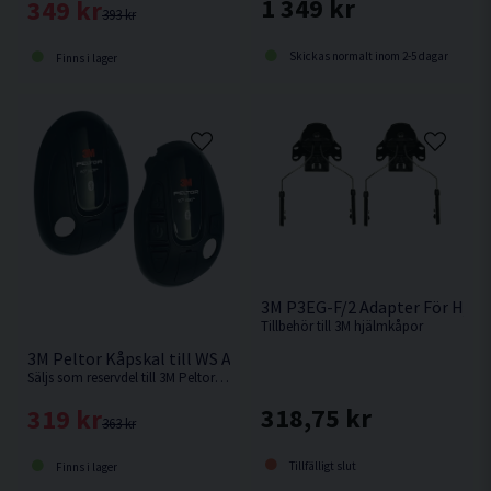
1 349 kr
349 kr
393 kr
Skickas normalt inom 2-5 dagar
Finns i lager
3M P3EG-F/2 Adapter För Hjäl
Tillbehör till 3M hjälmkåpor
3M Peltor Kåpskal till WS Alert XPI Svart inkl. clips
Säljs som reservdel till 3M Peltor kåpor.
318,75 kr
319 kr
363 kr
Tillfälligt slut
Finns i lager