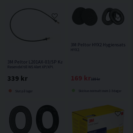
3M Peltor HYX2 Hygiensats
HYX2.
3M Peltor L201AX-03/SP Kabel
Reservdel till WS Alert XP/XPI.
169 kr
339 kr
189 kr
Skickas normalt inom 1-3 dagar
Slut på lager