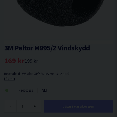
3M Peltor M995/2 Vindskydd
169 kr
199 kr
Reservdel till WS Alert XP/XPI. Levereras i 2-pack.
Läs mer
3M
466202132
-
+
Lägg i varukorgen